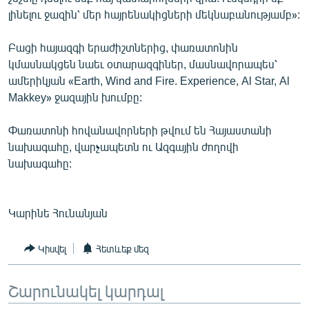
ՄԻՋԱԶԳԱՅԻՆ
լինելու ջազին՝ մեր հայրենակիցների մեկնաբանությամբ»:
ՄՇԱԿՈՒՅԹ
Բացի հայազգի երաժիշտներից, փառատոնին
ՍՊՈՐՏ
կմասնակցեն նաեւ օտարազգիներ, մասնավորապես՝
ամերիկյան «Earth, Wind and Fire. Experience, Al Star, Al
ՄԵԿՆԱԲԱՆՈՒԹՅՈՒՆ
Makkey» ջազային խումբը:
ՏՏ ԵՒ ԻՆՏԵՐՆԵՏ
Փառատոնի հովանավորների թվում են Հայաստանի
ԿՈՐՈՆԱՎԻՐՈՒՍ
նախագահը, վարչապետն ու Ազգային ժողովի
ԱՐԽԻՎ
նախագահը:
ՏԵՍԱՆՅՈՒԹԵՐ
ԲԱՆԱՎԵՃ
Կարինե Հունանյան
ՁԳՏԵԼՈՎ ԼԱՎԱԳՈՒՅՆԻՆ
Կիսվել
Հետևեք մեզ
ՓՈԴՔԱՍԹ
Շարունակել կարդալ
Հայերեն