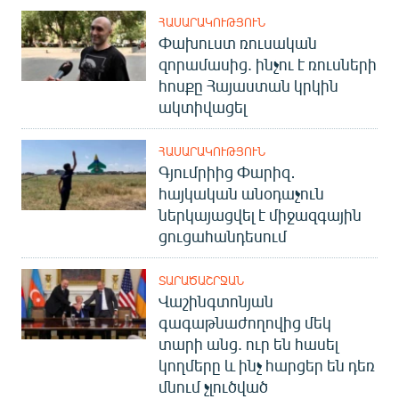
English
ՀԱՍԱՐԱԿՈՒԹՅՈՒՆ
Փախուստ ռուսական
Русский
զորամասից. ինչու է ռուսների
հոսքը Հայաստան կրկին
ՀԵՏԵՎԵՔ ՄԵԶ
ակտիվացել
ՀԱՍԱՐԱԿՈՒԹՅՈՒՆ
Գյումրիից Փարիզ․
հայկական անօդաչուն
ներկայացվել է միջազգային
«Ազատության» բոլոր կայքերը
ցուցահանդեսում
ՏԱՐԱԾԱՇՐՋԱՆ
Վաշինգտոնյան
գագաթնաժողովից մեկ
տարի անց. ուր են հասել
կողմերը և ինչ հարցեր են դեռ
մնում չլուծված