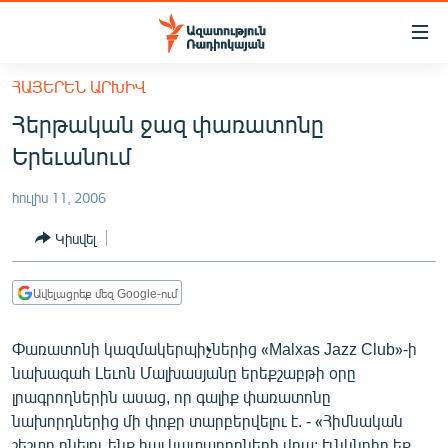
Մատչելիության
հղումներ
Անցնել
ՀԱՅԵՐԵՆ ԱՐԽԻՎ
հիմնական
ԱԶԱՏՈՒԹՅՈՒՆ TV
Հերթական ջազ փառատոնը
բովանդակությանը
ՀԱՅԱՍՏԱՆ
Անցնել
Երեւանում
հիմնական
ՔԱՂԱՔԱԿԱՆ
մենյուին
հուլիս 11, 2006
ԸՆՏՐՈՒԹՅՈՒՆՆԵՐ 2026
Որոնում
Կիսվել
ԻՐԱՎՈՒՆՔ
ՀԱՍԱՐԱԿՈՒԹՅՈՒՆ
Ավելացրեք մեզ Google-ում
ՏՆՏԵՍՈՒԹՅՈՒՆ
Փառատոնի կազմակերպիչներից «Malxas Jazz Club»-ի
ՂԱՐԱԲԱՂ
նախագահ Լեւոն Մալխասյանը երեքշաբթի օրը
ՊԱՏԵՐԱԶՄԻ 6 ՇԱԲԱԹՆԵՐԸ
լրագրողներին ասաց, որ գալիք փառատոնը
նախորդներից մի փոքր տարբերվելու է. - «Հիմնական
ՏԱՐԱԾԱՇՐՋԱՆ
շեշտը դնելու ենք հայ կատարողների վրա: Ււնկնդիր եք