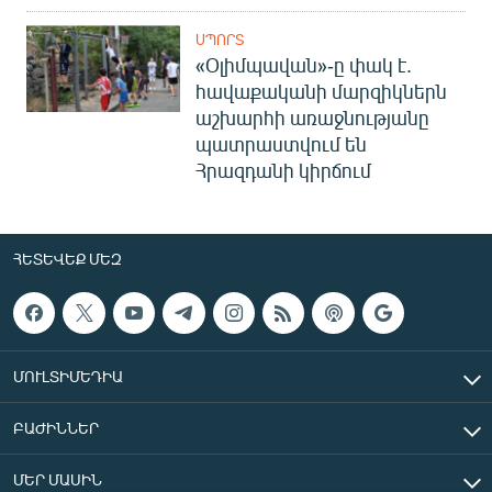
ՍՊՈՐՏ
«Օլիմպավան»-ը փակ է.
հավաքականի մարզիկներն
աշխարհի առաջնությանը
պատրաստվում են
Հրազդանի կիրճում
ՀԵՏԵՎԵՔ ՄԵԶ
ՄՈՒԼՏԻՄԵԴԻԱ
ԲԱԺԻՆՆԵՐ
ՄԵՐ ՄԱՍԻՆ