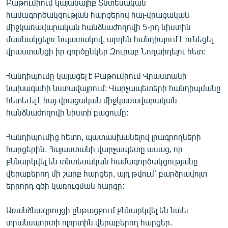
Բաթումիում կայանալիք Տնտեսական
ՄԻՋԱԶԳԱՅԻՆ
համագործակցության հարցերով հայ-վրացական
միջկառավարական հանձնաժողովի 5-րդ նիստին
ՄՇԱԿՈՒՅԹ
մասնակցելու նպատակով, արդեն հանդիպում է ունեցել
ՍՊՈՐՏ
վրաստանցի իր գործընկեր Զուրաբ Նողաիդելու հետ:
ՄԵԿՆԱԲԱՆՈՒԹՅՈՒՆ
Հանդիպումը կայացել է Բաթումիում Վրաստանի
ՏՏ ԵՒ ԻՆՏԵՐՆԵՏ
նախագահի նստավայրում: Վարչապետերի հանդիպմանը
հետեւել է հայ-վրացական միջկառավարական
ԿՈՐՈՆԱՎԻՐՈՒՍ
հանձնաժողովի նիստի բացումը:
ԱՐԽԻՎ
Հանդիպումից հետո, պատասխանելով լրագրողների
ՏԵՍԱՆՅՈՒԹԵՐ
հարցերին, Հայաստանի վարչապետը ասաց, որ
ԲԱՆԱՎԵՃ
քննարկվել են տնտեսական համագործակցությանը
վերաբերող մի շարք հարցեր, այդ թվում՝ բարձրավոլտ
ՁԳՏԵԼՈՎ ԼԱՎԱԳՈՒՅՆԻՆ
երրորդ գծի կառուցման հարցը:
ՓՈԴՔԱՍԹ
Առանձնազրույցի ընթացքում քննարկվել են նաեւ
Հայերեն
տրանսպորտի ոլորտին վերաբերող հարցեր.