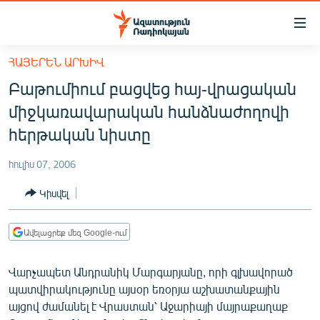
Մատչելիության
հղումներ
Անցնել
ՀԱՅԵՐԵՆ ԱՐԽԻՎ
հիմնական
ԱԶԱՏՈՒԹՅՈՒՆ TV
Բաթումիում բացվեց հայ-վրացական
բովանդակությանը
ՀԱՅԱՍՏԱՆ
Անցնել
միջկառավարական հանձնաժողովի
հիմնական
ՔԱՂԱՔԱԿԱՆ
հերթական նիստը
մենյուին
ԸՆՏՐՈՒԹՅՈՒՆՆԵՐ 2026
Որոնում
հուլիս 07, 2006
ԻՐԱՎՈՒՆՔ
Կիսվել
ՀԱՍԱՐԱԿՈՒԹՅՈՒՆ
ՏՆՏԵՍՈՒԹՅՈՒՆ
Ավելացրեք մեզ Google-ում
ՂԱՐԱԲԱՂ
Վարչապետ Անդրանիկ Մարգարյանը, որի գլխավորած
ՊԱՏԵՐԱԶՄԻ 6 ՇԱԲԱԹՆԵՐԸ
պատվիրակությունը այսօր եռօրյա աշխատանքային
այցով ժամանել է Վրաստան՝ Աջարիայի մայրաքաղաք
ՏԱՐԱԾԱՇՐՋԱՆ