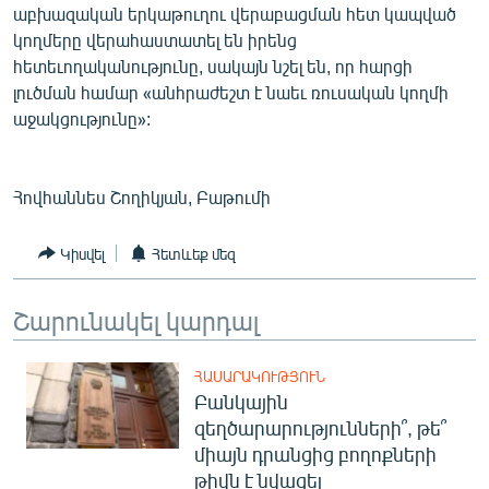
աբխազական երկաթուղու վերաբացման հետ կապված
English
կողմերը վերահաստատել են իրենց
Русский
հետեւողականությունը, սակայն նշել են, որ հարցի
լուծման համար «անհրաժեշտ է նաեւ ռուսական կողմի
աջակցությունը»:
ՀԵՏԵՎԵՔ ՄԵԶ
Հովհաննես Շողիկյան, Բաթումի
Կիսվել
Հետևեք մեզ
«Ազատության» բոլոր կայքերը
Շարունակել կարդալ
ՀԱՍԱՐԱԿՈՒԹՅՈՒՆ
Բանկային
զեղծարարությունների՞, թե՞
միայն դրանցից բողոքների
թիվն է նվազել