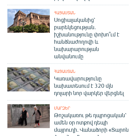
ՀԱՅԱՍՏԱՆ
Սոցիալականից՝
բարեկեցության.
իշխանությունը փոխո՞ւմ է
հանձնաժողովի և
նախարարության
անվանումը
ՀԱՅԱՍՏԱՆ
Կառավարությունը
նախատեսում է 320 մլն
դոլարի նոր վարկեր վերցնել
ՄԱՐԶԵՐ
Թոշակառու թե դպրոցական՝
ամեն օր ոտքով դեպի
մայրուղի. Վանաձորի «Տարոն