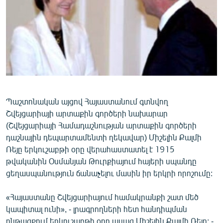
ՄԻՋԱԶԳԱՅԻՆ
ՄՇԱԿՈՒՅԹ
ՍՊՈՐՏ
ՄԵԿՆԱԲԱՆՈՒԹՅՈՒՆ
ՏՏ ԵՒ ԻՆՏԵՐՆԵՏ
ԿՈՐՈՆԱՎԻՐՈՒՍ
Պաշտոնական այցով Հայաստանում գտնվող
Շվեյցարիայի արտաքին գործերի նախարար
ԱՐԽԻՎ
(Շվեյցարիայի Համադաշնության արտաքին գործերի
ՏԵՍԱՆՅՈՒԹԵՐ
դաշնային դեպարտամենտի ղեկավար) Միշելին Քալմի
Ռեյը երկուշաբթի օրը վերահաստատել է 1915
ԲԱՆԱՎԵՃ
թվականին Օսմանյան Թուրքիայում հայերի սպանդը
ՁԳՏԵԼՈՎ ԼԱՎԱԳՈՒՅՆԻՆ
ցեղասպանություն ճանաչելու մասին իր երկրի որոշումը:
ՓՈԴՔԱՍԹ
«Հայաստանը Շվեյցարիայում համակրանքի շատ մեծ
կապիտալ ունի», - լրագրողների հետ հանդիպման
Հայերեն
ընթացքում երկուշաբթի օրը ասաց Միշելին Քալմի Ռեյը: -