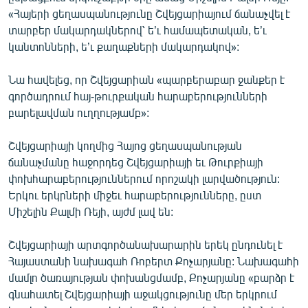
English
«Հայերի ցեղասպանությունը Շվեյցարիայում ճանաչվել է
տարբեր մակարդակներով՝ ե’ւ համապետական, ե’ւ
Русский
կանտոնների, ե’ւ քաղաքների մակարդակով»:
ՀԵՏԵՎԵՔ ՄԵԶ
Նա հավելեց, որ Շվեյցարիան «պարբերաբար ջանքեր է
գործադրում հայ-թուրքական հարաբերությունների
բարելավման ուղղությամբ»:
Շվեյցարիայի կողմից Հայոց ցեղասպանության
ճանաչմանը հաջորդեց Շվեյցարիայի եւ Թուրքիայի
«Ազատության» բոլոր կայքերը
փոխհարաբերություններում որոշակի լարվածություն:
Երկու երկրների միջեւ հարաբերությունները, ըստ
Միշելին Քալմի Ռեյի, այժմ լավ են:
Շվեյցարիայի արտգործանախարարին երեկ ընդունել է
Հայաստանի նախագահ Ռոբերտ Քոչարյանը: Նախագահի
մամլո ծառայության փոխանցմամբ, Քոչարյանը «բարձր է
գնահատել Շվեյցարիայի աջակցությունը մեր երկրում