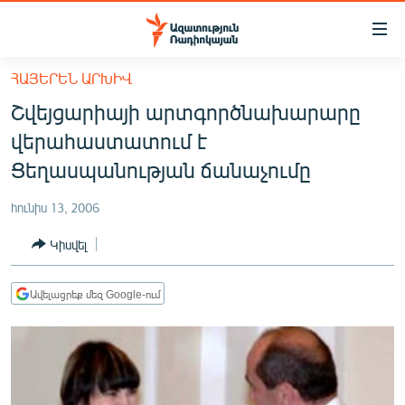
Մատչելիության
հղումներ
Անցնել
ՀԱՅԵՐԵՆ ԱՐԽԻՎ
հիմնական
ԱԶԱՏՈՒԹՅՈՒՆ TV
Շվեյցարիայի արտգործնախարարը
բովանդակությանը
ՀԱՅԱՍՏԱՆ
Անցնել
վերահաստատում է
հիմնական
ՔԱՂԱՔԱԿԱՆ
Ցեղասպանության ճանաչումը
մենյուին
ԸՆՏՐՈՒԹՅՈՒՆՆԵՐ 2026
Որոնում
հունիս 13, 2006
ԻՐԱՎՈՒՆՔ
Կիսվել
ՀԱՍԱՐԱԿՈՒԹՅՈՒՆ
ՏՆՏԵՍՈՒԹՅՈՒՆ
Ավելացրեք մեզ Google-ում
ՂԱՐԱԲԱՂ
ՊԱՏԵՐԱԶՄԻ 6 ՇԱԲԱԹՆԵՐԸ
ՏԱՐԱԾԱՇՐՋԱՆ