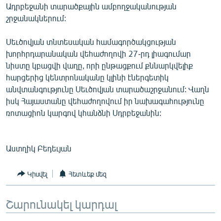
Ադրբեջանի տարածքային ամբողջականության
English
շրջանակներում:
Русский
Սեւծովյան տնտեսական համագործակցության
խորհրդարանական վեհաժողովի 27-րդ լիագումար
ՀԵՏԵՎԵՔ ՄԵԶ
նիստը կբացվի վաղը, որի ընթացքում քննարկվելիք
հարցերից կենտրոնականը կլինի էներգետիկ
անվտանգությունը Սեւծովյան տարածաշրջանում: Վաղն
իսկ Հայաստանը վեհաժողովում իր նախագահությունը
ռոտացիոն կարգով կհանձնի Սդրբեջանին:
«Ազատության» բոլոր կայքերը
Աստղիկ Բեդեւյան
Կիսվել
Հետևեք մեզ
Շարունակել կարդալ