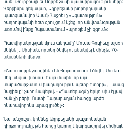
նաեւ Թուրքիայի եւ Ադրբեջանի պատվիրակությունները:
ՄԻՋԱԶԳԱՅԻՆ
Վերջինիս ղեկավար, Ադրբեջանի խորհրդարանի
պատգամավոր Ասաֆ Հաջիեւը «Ազատություն»
ՄՇԱԿՈՒՅԹ
ռադիոկայանի հետ զրույցում նշեց, որ անվտանգության
ՍՊՈՐՏ
առումով ինքը Հայաստանում «պրոբլեմ չի զգում»:
ՄԵԿՆԱԲԱՆՈՒԹՅՈՒՆ
Պատվիրակության մյուս անդամը՝ Մուսա Գուլիեւը այսօր
ՏՏ ԵՒ ԻՆՏԵՐՆԵՏ
մեկնել է Սիսիան, որտեղ ծնվել ու բնակվել է մինչեւ 70-
ականների վերջը:
ԿՈՐՈՆԱՎԻՐՈՒՍ
ԱՐԽԻՎ
«Շատ ադրբեջանցիներ են Հայաստանում ծնվել: Սա եւս
մեկ անգամ խոսում է այն մասին, որ այս
ՏԵՍԱՆՅՈՒԹԵՐ
տարածարջանում խաղաղություն պետք է տիրի», - ասաց
ԲԱՆԱՎԵՃ
Հաջիեւը՝ շարունակելով. - «Պատերազմը երկուսիս էլ լավ
բան չի բերի: Ուստի Ղարաբաղյան հարցը արժե
ՁԳՏԵԼՈՎ ԼԱՎԱԳՈՒՅՆԻՆ
հնարավորինս արագ լուծել»:
ՓՈԴՔԱՍԹ
Նա, անշուշտ, կրկնեց Ադրբեջանի պաշտոնական
Հայերեն
դիրքորոշումը, թե հարցը կարող է կարգավորվել միմիայն