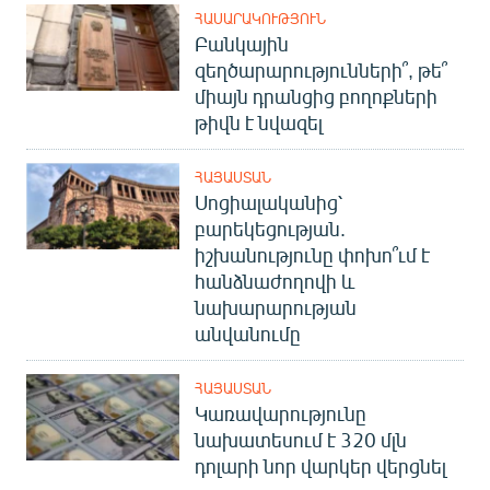
ՀԱՍԱՐԱԿՈՒԹՅՈՒՆ
Բանկային
զեղծարարությունների՞, թե՞
միայն դրանցից բողոքների
թիվն է նվազել
ՀԱՅԱՍՏԱՆ
Սոցիալականից՝
բարեկեցության.
իշխանությունը փոխո՞ւմ է
հանձնաժողովի և
նախարարության
անվանումը
ՀԱՅԱՍՏԱՆ
Կառավարությունը
նախատեսում է 320 մլն
դոլարի նոր վարկեր վերցնել