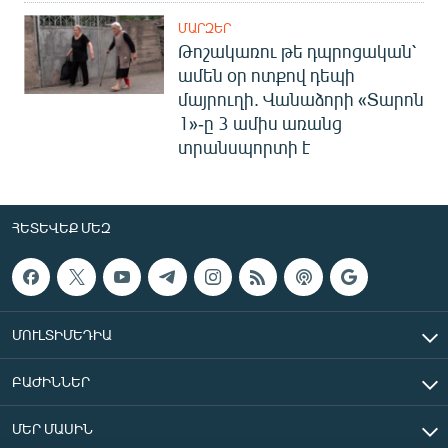
ՄԱՐԶԵՐ
Թոշակառու թե դպրոցական՝
ամեն օր ոտքով դեպի
մայրուղի. Վանաձորի «Տարոն
1»-ը 3 ամիս առանց
տրանսպորտի է
ՀԵՏԵՎԵՔ ՄԵԶ
ՄՈՒԼՏԻՄԵԴԻԱ
ԲԱԺԻՆՆԵՐ
ՄԵՐ ՄԱՍԻՆ