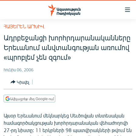
Մատչելիության
հղումներ
Անցնել
ՀԱՅԵՐԵՆ ԱՐԽԻՎ
հիմնական
ԱԶԱՏՈՒԹՅՈՒՆ TV
Ադրբեջանցի խորհրդարանականները
բովանդակությանը
ՀԱՅԱՍՏԱՆ
Անցնել
Երեւանում անվտանգության առումով
հիմնական
ՔԱՂԱՔԱԿԱՆ
«պրոբլեմ չեն զգում»
մենյուին
ԸՆՏՐՈՒԹՅՈՒՆՆԵՐ 2026
Որոնում
հունիս 06, 2006
ԻՐԱՎՈՒՆՔ
Կիսվել
ՀԱՍԱՐԱԿՈՒԹՅՈՒՆ
ՏՆՏԵՍՈՒԹՅՈՒՆ
Ավելացրեք մեզ Google-ում
ՂԱՐԱԲԱՂ
Այսօր Երեւանում մեկնարկեց Սեւծովյան տնտեսական
ՊԱՏԵՐԱԶՄԻ 6 ՇԱԲԱԹՆԵՐԸ
համագործակցության խորհրդարանական վեհաժողովի
27-րդ նիստը: 11 երկրների 98 պատվիրակների թվում են
ՏԱՐԱԾԱՇՐՋԱՆ