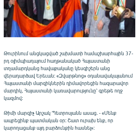
ՄԻՋԱԶԳԱՅԻՆ
ՄՇԱԿՈՒՅԹ
ՍՊՈՐՏ
ՄԵԿՆԱԲԱՆՈՒԹՅՈՒՆ
ՏՏ ԵՒ ԻՆՏԵՐՆԵՏ
Թուրինում անցկացված շախմատի համաշխարհային 37-
րդ օլիմպիադայում հաղթանակած Հայաստանի
ԿՈՐՈՆԱՎԻՐՈՒՍ
տղամարդկանց հավաքականը կեսգիշերն անց
ԱՐԽԻՎ
վերադարձավ Երեւան: «Զվարթնոց» օդանավակայանում
Հայաստանի մարզիկներին դիմավորեցին հազարավոր
ՏԵՍԱՆՅՈՒԹԵՐ
մարդիկ, Հայաստանի կառավարությունը՝ գրեթե ողջ
ԲԱՆԱՎԵՃ
կազմով:
ՁԳՏԵԼՈՎ ԼԱՎԱԳՈՒՅՆԻՆ
Թիմի մարզիչ Արշակ Պետրոսյանն ասաց. - «Մենք
ՓՈԴՔԱՍԹ
ապրեցինք պատմական օր: Շատ ուրախ ենք, որ
կարողացանք այդ բարձունքին հասնել»:
Հայերեն