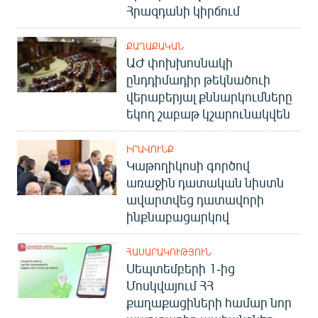
Հրազդանի կիրճում
ՔԱՂԱՔԱԿԱՆ
ԱԺ փոխխոսնակի
ընդդիմադիր թեկնածուի
վերաբերյալ քննարկումները
եկող շաբաթ կշարունակվեն
ԻՐԱՎՈՒՆՔ
Կաթողիկոսի գործով
առաջին դատական նիստն
ավարտվեց դատավորի
ինքնաբացարկով
ՀԱՍԱՐԱԿՈՒԹՅՈՒՆ
Սեպտեմբերի 1-ից
Մոսկվայում ՀՀ
քաղաքացիների համար նոր