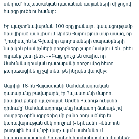
տեղում՝ հայաստանյան դատական ատյանների միջոցով
English
հարցը լուծելու համար:
Русский
Իր պաշտոնավարման 100 օրը լրանալու կապացությամբ
հրավիրած ասուլիսում Արմեն Հարությունյանը ասաց, որ
ՀԵՏԵՎԵՔ ՄԵԶ
Հյուսիսային եւ Գլխավոր պողոտաների տարածքների
նախկին բնակիչների բողոքները շարունակվում են, թեեւ
«դրանք շատ չեն». - «Բայց ցույց են տալիս, որ
Սահմանադրական դատարանի որոշումից հետո
քաղաքացիները չգիտեն, թե ինչպես վարվել»:
«Ազատության» բոլոր կայքերը
Ապրիլի 18-ին Հայաստանի Սահմանադրական
դատարանը բավարարել էր Հայաստանի մարդու
իրավունքների պաշտպան Արմեն Հարությունյանի
դիմումը՝ Սահմանադրությանը հակասող ճանաչելով
տարբեր օրենսգրքերից մի քանի հոդվածներ եւ
կառավարության մեկ որոշում («Երեւանի Կենտրոն
թաղային համայնքի վարչական սահմանում
կառուցապատման ծրագրերի իրականացման մասին»):