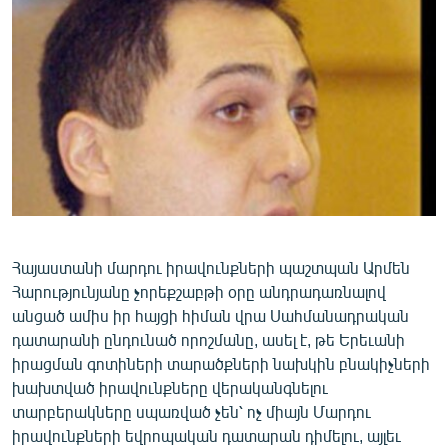
ՄԻՋԱԶԳԱՅԻՆ
ՄՇԱԿՈՒՅԹ
ՍՊՈՐՏ
ՄԵԿՆԱԲԱՆՈՒԹՅՈՒՆ
ՏՏ ԵՒ ԻՆՏԵՐՆԵՏ
ԿՈՐՈՆԱՎԻՐՈՒՍ
ԱՐԽԻՎ
Հայաստանի մարդու իրավունքների պաշտպան Արմեն
ՏԵՍԱՆՅՈՒԹԵՐ
Հարությունյանը չորեքշաբթի օրը անդրադառնալով
ԲԱՆԱՎԵՃ
անցած ամիս իր հայցի հիման վրա Սահմանադրական
դատարանի ընդունած որոշմանը, ասել է, թե Երեւանի
ՁԳՏԵԼՈՎ ԼԱՎԱԳՈՒՅՆԻՆ
իրացման գոտիների տարածքների նախկին բնակիչների
ՓՈԴՔԱՍԹ
խախտված իրավունքները վերականգնելու
տարբերակները սպառված չեն՝ ոչ միայն Մարդու
Հայերեն
իրավունքների եվրոպական դատարան դիմելու, այլեւ