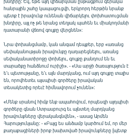
խնդիրը: Եվ, եթե այդ վիճարկման ընթացքում գերակա
հանրային շահը կապացուցվի, երկրորդ հերթին նրանք
պետք է իրավունք ունենան վիճարկելու փոխհատուցման
խնդիրը, այլ ոչ թե նրանց տեղյակ պահեն եւ միակողմանի
դատարանի վճռով գույքը վերցնեն»:
Նրա փոխանցմամբ, կան անգամ դեպքեր, երբ «առանց
սեփականության իրավունքը դադարեցնելու, առանց
սեփականատիրոջը փոխելու, գույքը քանդում են եւ
տարածքը հանձնում ուրիշի». - «Սա արջի ծառայություն է
ե’ւ պետությանը, ե’ւ այն մարդկանց, ում այդ գույքը տալիս
են, որովհետեւ այսպիսի գործերը իրավական
տեսակետից որեւէ հիմնավորում չունեն»:
«Մենք սրանով հիմք ենք ապահովում, որպեսզի այդպիսի
գործերը գնան Ստրասբուրգ եւ այնտեղ մարդկանց
իրավունքները վերականգնվեն», - ասաց Արմեն
Հարությունյանը: - «Բայց ես անձամբ կարծում եմ, որ մեր
քաղաքացիների իրոք խախտված իրավունքները [պետք