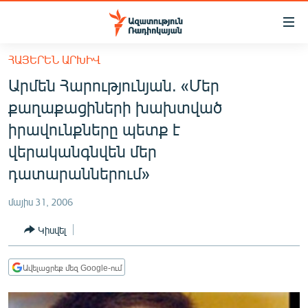
Մատչելիության
հղումներ
Անցնել
ՀԱՅԵՐԵՆ ԱՐԽԻՎ
հիմնական
ԱԶԱՏՈՒԹՅՈՒՆ TV
Արմեն Հարությունյան. «Մեր
բովանդակությանը
ՀԱՅԱՍՏԱՆ
Անցնել
քաղաքացիների խախտված
հիմնական
ՔԱՂԱՔԱԿԱՆ
իրավունքները պետք է
մենյուին
ԸՆՏՐՈՒԹՅՈՒՆՆԵՐ 2026
վերականգնվեն մեր
Որոնում
դատարաններում»
ԻՐԱՎՈՒՆՔ
ՀԱՍԱՐԱԿՈՒԹՅՈՒՆ
մայիս 31, 2006
ՏՆՏԵՍՈՒԹՅՈՒՆ
Կիսվել
ՂԱՐԱԲԱՂ
Ավելացրեք մեզ Google-ում
ՊԱՏԵՐԱԶՄԻ 6 ՇԱԲԱԹՆԵՐԸ
ՏԱՐԱԾԱՇՐՋԱՆ