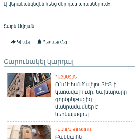
է] վերականգնվեն հենց մեր դատարաններում»:
Շաքե Ավոյան
Կիսվել
Հետևեք մեզ
Շարունակել կարդալ
ՀԱՅԱՍՏԱՆ
Ո՞ւմ է հանձնվելու ՀԷՑ-ի
կառավարումը. նախարարը
գործընթացից
մանրամասներ է
ներկայացրել
ՀԱՍԱՐԱԿՈՒԹՅՈՒՆ
Բանկային