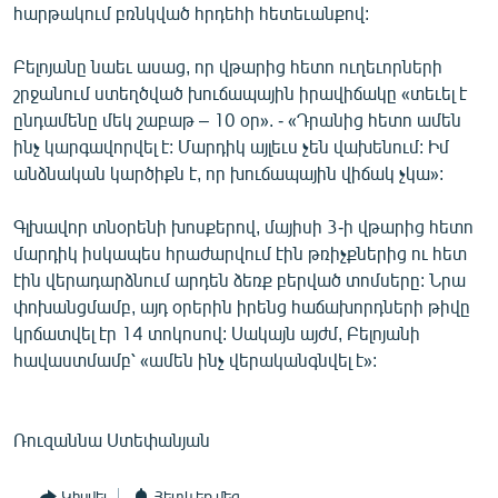
հարթակում բռնկված հրդեհի հետեւանքով:
English
Русский
Բելոյանը նաեւ ասաց, որ վթարից հետո ուղեւորների
շրջանում ստեղծված խուճապային իրավիճակը «տեւել է
ընդամենը մեկ շաբաթ – 10 օր». - «Դրանից հետո ամեն
ՀԵՏԵՎԵՔ ՄԵԶ
ինչ կարգավորվել է: Մարդիկ այլեւս չեն վախենում: Իմ
անձնական կարծիքն է, որ խուճապային վիճակ չկա»:
Գլխավոր տնօրենի խոսքերով, մայիսի 3-ի վթարից հետո
մարդիկ իսկապես հրաժարվում էին թռիչքներից ու հետ
«Ազատության» բոլոր կայքերը
էին վերադարձնում արդեն ձեռք բերված տոմսերը: Նրա
փոխանցմամբ, այդ օրերին իրենց հաճախորդների թիվը
կրճատվել էր 14 տոկոսով: Սակայն այժմ, Բելոյանի
հավաստմամբ՝ «ամեն ինչ վերականգնվել է»:
Ռուզաննա Ստեփանյան
Կիսվել
Հետևեք մեզ