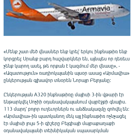
ՄԻՋԱԶԳԱՅԻՆ
ՄՇԱԿՈՒՅԹ
ՍՊՈՐՏ
ՄԵԿՆԱԲԱՆՈՒԹՅՈՒՆ
ՏՏ ԵՒ ԻՆՏԵՐՆԵՏ
«Մենք շատ մեծ վնասներ ենք կրել՝ երկու ինքնաթիռ ենք
կորցրել: Սրանք բարդ հաշվարկներ են, այնպես որ դեռեւս
ԿՈՐՈՆԱՎԻՐՈՒՍ
չենք կարող ասել, թե որքան է կազմում մեր վնասը», -
ԱՐԽԻՎ
«Ազատություն» ռադիոկայանին այսօր ասաց «Արմավիա»
ընկերության գլխավոր տնօրեն Նորայր Բելոյանը:
ՏԵՍԱՆՅՈՒԹԵՐ
ԲԱՆԱՎԵՃ
Ընկերության A320 ինքնաթիռը մայիսի 3-ին վթարի էր
ենթարկվել Սոչիի օդանավակայանում վայրէջքի գնալիս.
ՁԳՏԵԼՈՎ ԼԱՎԱԳՈՒՅՆԻՆ
113 մարդ՝ բոլոր ուղեւորներն ու անձնակազմը զոհվել են:
ՓՈԴՔԱՍԹ
«Արմավիա»-ին պատկանող մեկ այլ ինքնաթիռ ոչնչացել
էր մայիսի լույս 5-ի գիշերը Բելգիայի մայրաքաղաքի
Հայերեն
օդանավակայանի տեխնիկական սպասարկման