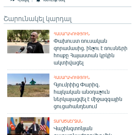
Շարունակել կարդալ
ՀԱՍԱՐԱԿՈՒԹՅՈՒՆ
Փախուստ ռուսական
զորամասից. ինչու է ռուսների
հոսքը Հայաստան կրկին
ակտիվացել
ՀԱՍԱՐԱԿՈՒԹՅՈՒՆ
Գյումրիից Փարիզ․
հայկական անօդաչուն
ներկայացվել է միջազգային
ցուցահանդեսում
ՏԱՐԱԾԱՇՐՋԱՆ
Վաշինգտոնյան