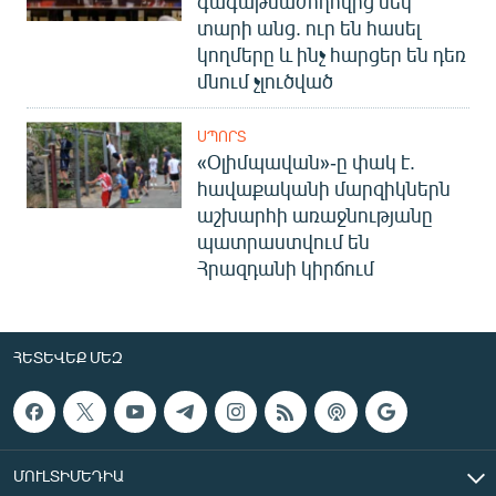
գագաթնաժողովից մեկ
տարի անց. ուր են հասել
կողմերը և ինչ հարցեր են դեռ
մնում չլուծված
ՍՊՈՐՏ
«Օլիմպավան»-ը փակ է.
հավաքականի մարզիկներն
աշխարհի առաջնությանը
պատրաստվում են
Հրազդանի կիրճում
ՀԵՏԵՎԵՔ ՄԵԶ
ՄՈՒԼՏԻՄԵԴԻԱ