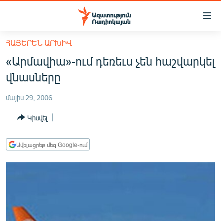
Մատչելիության
հղումներ
Անցնել
ՀԱՅԵՐԵՆ ԱՐԽԻՎ
հիմնական
ԱԶԱՏՈՒԹՅՈՒՆ TV
«Արմավիա»-ում դեռեւս չեն հաշվարկել
բովանդակությանը
ՀԱՅԱՍՏԱՆ
Անցնել
վնասները
հիմնական
ՔԱՂԱՔԱԿԱՆ
մենյուին
մայիս 29, 2006
ԸՆՏՐՈՒԹՅՈՒՆՆԵՐ 2026
Որոնում
Կիսվել
ԻՐԱՎՈՒՆՔ
ՀԱՍԱՐԱԿՈՒԹՅՈՒՆ
Ավելացրեք մեզ Google-ում
ՏՆՏԵՍՈՒԹՅՈՒՆ
ՂԱՐԱԲԱՂ
ՊԱՏԵՐԱԶՄԻ 6 ՇԱԲԱԹՆԵՐԸ
ՏԱՐԱԾԱՇՐՋԱՆ