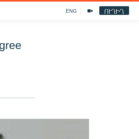
ՈՒՂԻՂ
ENG
Agree