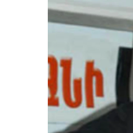
ՄԻՋԱԶԳԱՅԻՆ
ՄՇԱԿՈՒՅԹ
ՍՊՈՐՏ
ՄԵԿՆԱԲԱՆՈՒԹՅՈՒՆ
ՏՏ ԵՒ ԻՆՏԵՐՆԵՏ
ԿՈՐՈՆԱՎԻՐՈՒՍ
ԱՐԽԻՎ
ՏԵՍԱՆՅՈՒԹԵՐ
ԲԱՆԱՎԵՃ
ՁԳՏԵԼՈՎ ԼԱՎԱԳՈՒՅՆԻՆ
ՓՈԴՔԱՍԹ