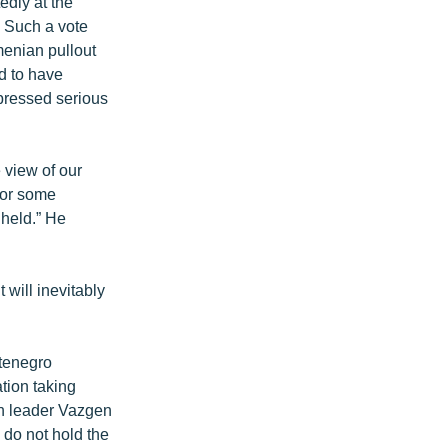
edly at the
. Such a vote
menian pullout
d to have
xpressed serious
 view of our
 for some
 held.” He
 will inevitably
tenegro
tion taking
ion leader Vazgen
 do not hold the