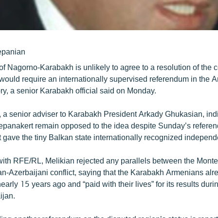
epanian
f Nagorno-Karabakh is unlikely to agree to a resolution of the co
 would require an internationally supervised referendum in the 
tory, a senior Karabakh official said on Monday.
 a senior adviser to Karabakh President Arkady Ghukasian, indi
Stepanakert remain opposed to the idea despite Sunday’s refere
 gave the tiny Balkan state internationally recognized indepen
 with RFE/RL, Melikian rejected any parallels between the Mont
n-Azerbaijani conflict, saying that the Karabakh Armenians alre
rly 15 years ago and “paid with their lives” for its results dur
ijan.