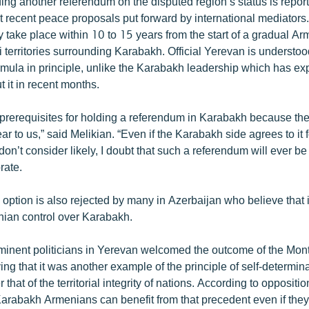
ing another referendum on the disputed region’s status is report
t recent peace proposals put forward by international mediators
 take place within 10 to 15 years from the start of a gradual Ar
 territories surrounding Karabakh. Official Yerevan is understoo
rmula in principle, unlike the Karabakh leadership which has e
 it in recent months.
y prerequisites for holding a referendum in Karabakh because the
ear to us,” said Melikian. “Even if the Karabakh side agrees to it
don’t consider likely, I doubt that such a referendum will ever be
rate.
ption is also rejected by many in Azerbaijan who believe that it
nian control over Karabakh.
inent politicians in Yerevan welcomed the outcome of the Mon
ng that it was another example of the principle of self-determina
that of the territorial integrity of nations. According to opposit
arabakh Armenians can benefit from that precedent even if they