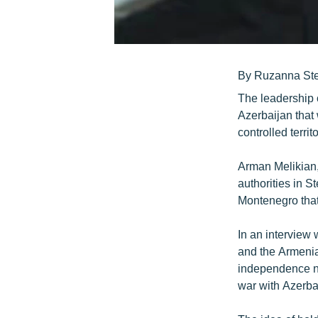
By Ruzanna St
The leadership o
Azerbaijan that
controlled terri
Arman Melikian,
authorities in 
Montenegro that
In an interview
and the Armenia
independence nea
war with Azerba