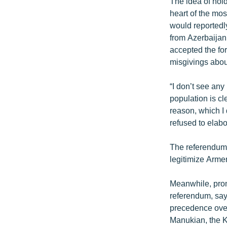
The idea of hold
heart of the mos
would reportedly
from Azerbaijani
accepted the fo
misgivings about
“I don’t see an
population is cl
reason, which I 
refused to elabo
The referendum o
legitimize Arme
Meanwhile, prom
referendum, sayi
precedence over 
Manukian, the K