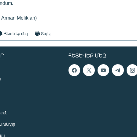
endum.
: Arman Melikian)
Հետևեք մեզ
Տպել
Ր
ՀԵՏԵՎԵՔ ՄԵԶ
ն
ն
յուն
 խնդիր
ան