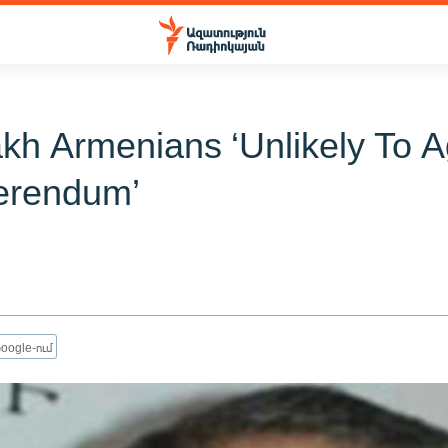
kh Armenians ‘Unlikely To 
erendum’
oogle-ում