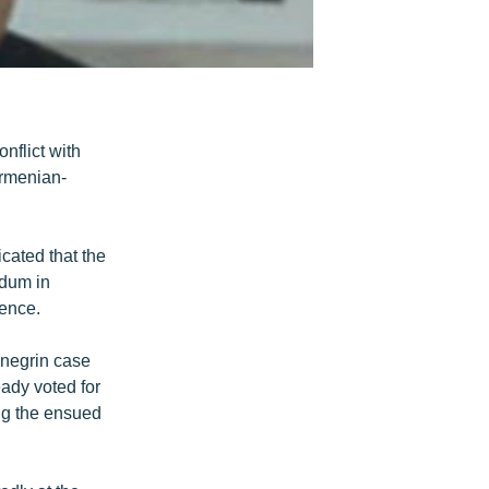
nflict with
Armenian-
cated that the
ndum in
dence.
enegrin case
ady voted for
ing the ensued