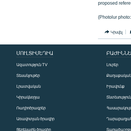
proposed refer
(Photolur photo
Կիսվել
ՄՈՒԼՏԻՄԵԴԻԱ
ԲԱԺԻՆՆԵ
Ազատություն TV
Լուրեր
Տեսանյութեր
Քաղաքակա
Լրատվական
Իրավունք
Կիրակնօրյա
Տնտեսությու
Ռադիոծրագրեր
Հասարակութ
Առավոտյան ծրագիր
Ղարաբաղյան
Ցերեկային ծրագիր
Տարածաշրջ