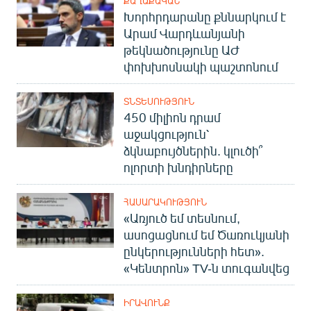
ՔԱՂԱՔԱԿԱՆ
Խորհրդարանը քննարկում է
Արամ Վարդևանյանի
թեկնածությունը ԱԺ
փոխխոսնակի պաշտոնում
ՏՆՏԵՍՈՒԹՅՈՒՆ
450 միլիոն դրամ
աջակցություն՝
ձկնաբույծներին. կլուծի՞
ոլորտի խնդիրները
ՀԱՍԱՐԱԿՈՒԹՅՈՒՆ
«Առյուծ եմ տեսնում,
ասոցացնում եմ Ծառուկյանի
ընկերությունների հետ».
«Կենտրոն» TV-ն տուգանվեց
ԻՐԱՎՈՒՆՔ