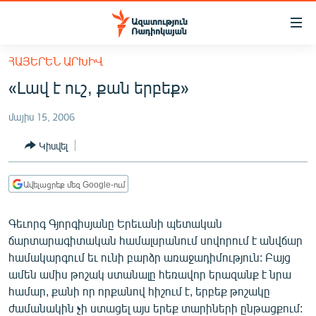
Մատչելիության
հղումներ
Անցնել
ՀԱՅԵՐԵՆ ԱՐԽԻՎ
հիմնական
ԱԶԱՏՈՒԹՅՈՒՆ TV
«Լավ է ուշ, քան երբեք»
բովանդակությանը
ՀԱՅԱՍՏԱՆ
Անցնել
մայիս 15, 2006
հիմնական
ՔԱՂԱՔԱԿԱՆ
մենյուին
Կիսվել
ԸՆՏՐՈՒԹՅՈՒՆՆԵՐ 2026
Որոնում
ԻՐԱՎՈՒՆՔ
Ավելացրեք մեզ Google-ում
ՀԱՍԱՐԱԿՈՒԹՅՈՒՆ
Գեւորգ Գյորգիսյանը Երեւանի պետական
ՏՆՏԵՍՈՒԹՅՈՒՆ
ճարտարագիտական համալսրանում սովորում է անվճար
ՂԱՐԱԲԱՂ
համակարգում եւ ունի բարձր առաջադիմություն: Բայց
ամեն ամիս թոշակ ստանալը հեռավոր երազանք է նրա
ՊԱՏԵՐԱԶՄԻ 6 ՇԱԲԱԹՆԵՐԸ
համար, քանի որ որքանով հիշում է, երբեք թոշակը
ՏԱՐԱԾԱՇՐՋԱՆ
ժամանակին չի ստացել այս երեք տարիների ընթացքում: