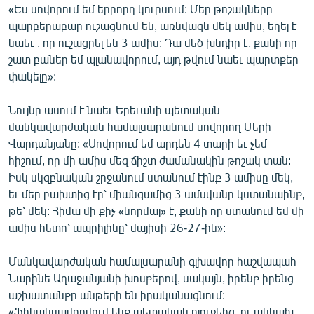
«Ես սովորում եմ երրորդ կուրսում: Մեր թոշակները
ՄԻՋԱԶԳԱՅԻՆ
պարբերաբար ուշացնում են, առնվազն մեկ ամիս, եղել է
ՄՇԱԿՈՒՅԹ
նաեւ , որ ուշացրել են 3 ամիս: Դա մեծ խնդիր է, քանի որ
շատ բաներ եմ պլանավորում, այդ թվում նաեւ պարտքեր
ՍՊՈՐՏ
փակելը»:
ՄԵԿՆԱԲԱՆՈՒԹՅՈՒՆ
Նույնը ասում է նաեւ Երեւանի պետական
ՏՏ ԵՒ ԻՆՏԵՐՆԵՏ
մանկավարժական համալսարանում սովորող Մերի
ԿՈՐՈՆԱՎԻՐՈՒՍ
Վարդանյանը: «Սովորում եմ արդեն 4 տարի եւ չեմ
հիշում, որ մի ամիս մեզ ճիշտ ժամանակին թոշակ տան:
ԱՐԽԻՎ
Իսկ սկզբնական շրջանում ստանում էինք 3 ամիսը մեկ,
ՏԵՍԱՆՅՈՒԹԵՐ
եւ մեր բախտից էր՝ միանգամից 3 ամսվանը կստանաինք,
թե՝ մեկ: Հիմա մի քիչ «նորմալ» է, քանի որ ստանում եմ մի
ԲԱՆԱՎԵՃ
ամիս հետո՝ ապրիլինը՝ մայիսի 26-27-ին»:
ՁԳՏԵԼՈՎ ԼԱՎԱԳՈՒՅՆԻՆ
Մանկավարժական համալսարանի գլխավոր հաշվապահ
ՓՈԴՔԱՍԹ
Նարինե Աղաջանյանի խոսքերով, սակայն, իրենք իրենց
աշխատանքը անթերի են իրականացնում:
Հայերեն
«Ֆինանսավորվում ենք պետական բյուջեից, ու անկախ