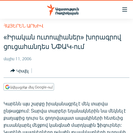
Մատչելիության
հղումներ
Անցնել
ՀԱՅԵՐԵՆ ԱՐԽԻՎ
հիմնական
ԱԶԱՏՈՒԹՅՈՒՆ TV
«Իրական ուտոպիաներ» խորագրով
բովանդակությանը
ՀԱՅԱՍՏԱՆ
Անցնել
ցուցահանդես ՆՓԱԿ-ում
հիմնական
ՔԱՂԱՔԱԿԱՆ
մենյուին
մայիս 11, 2006
ԸՆՏՐՈՒԹՅՈՒՆՆԵՐ 2026
Որոնում
Կիսվել
ԻՐԱՎՈՒՆՔ
ՀԱՍԱՐԱԿՈՒԹՅՈՒՆ
Ավելացրեք մեզ Google-ում
ՏՆՏԵՍՈՒԹՅՈՒՆ
Կարենն այս շարքը իրականացրել է մեկ տարվա
ՂԱՐԱԲԱՂ
ընթացքում: Տարվա տարբեր եղանակներին նա մեկնել է
ՊԱՏԵՐԱԶՄԻ 6 ՇԱԲԱԹՆԵՐԸ
քաղաքից դուրս եւ ցողովապատ ապակիների հետեւից
լուսանկարել մեջքով կանգնած մարդկային ֆիգուրներ:
ՏԱՐԱԾԱՇՐՋԱՆ
Կարենի պատկերները թվային լուսանկարների ուղղակի