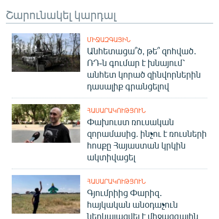
Շարունակել կարդալ
ՄԻՋԱԶԳԱՅԻՆ
Անհետացա՞ծ, թե՞ զոհված․
ՌԴ-ն գումար է խնայում՝
անհետ կորած զինվորներին
դասալիք գրանցելով
ՀԱՍԱՐԱԿՈՒԹՅՈՒՆ
Փախուստ ռուսական
զորամասից. ինչու է ռուսների
հոսքը Հայաստան կրկին
ակտիվացել
ՀԱՍԱՐԱԿՈՒԹՅՈՒՆ
Գյումրիից Փարիզ․
հայկական անօդաչուն
ներկայացվել է միջազգային