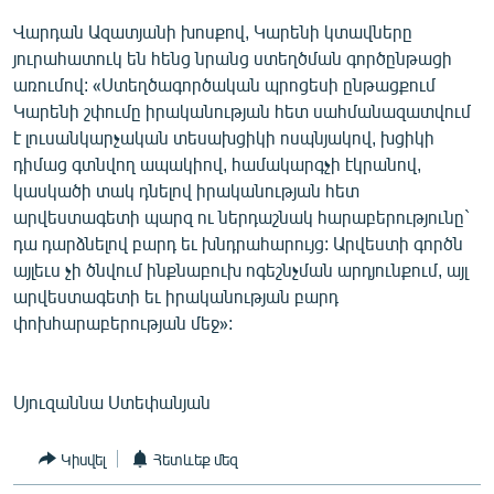
English
Վարդան Ազատյանի խոսքով, Կարենի կտավները
յուրահատուկ են հենց նրանց ստեղծման գործընթացի
Русский
առումով: «Ստեղծագործական պրոցեսի ընթացքում
Կարենի շփումը իրականության հետ սահմանազատվում
ՀԵՏԵՎԵՔ ՄԵԶ
է լուսանկարչական տեսախցիկի ոսպնյակով, խցիկի
դիմաց գտնվող ապակիով, համակարգչի էկրանով,
կասկածի տակ դնելով իրականության հետ
արվեստագետի պարզ ու ներդաշնակ հարաբերությունը`
դա դարձնելով բարդ եւ խնդրահարույց: Արվեստի գործն
«Ազատության» բոլոր կայքերը
այլեւս չի ծնվում ինքնաբուխ ոգեշնչման արդյունքում, այլ
արվեստագետի եւ իրականության բարդ
փոխհարաբերության մեջ»:
Սյուզաննա Ստեփանյան
Կիսվել
Հետևեք մեզ