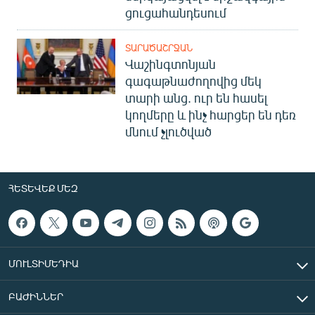
ցուցահանդեսում
ՏԱՐԱԾԱՇՐՋԱՆ
Վաշինգտոնյան
գագաթնաժողովից մեկ
տարի անց. ուր են հասել
կողմերը և ինչ հարցեր են դեռ
մնում չլուծված
ՀԵՏԵՎԵՔ ՄԵԶ
ՄՈՒԼՏԻՄԵԴԻԱ
ԲԱԺԻՆՆԵՐ