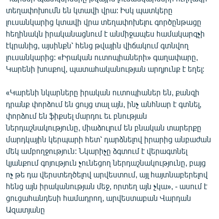
ՄԻՋԱԶԳԱՅԻՆ
տեղափոխումն են կտավի վրա: Իսկ պատկերը
լուսանկարից կտավի վրա տեղափոխելու գործընթացը
ՄՇԱԿՈՒՅԹ
հեղինակն իրականացնում է անմիջապես համակարգչի
ՍՊՈՐՏ
էկրանից, այսինքն՝ հենց թվային վիճակում գտնվող
լուսանկարից: «Իրական ուտոպիաների» գաղափարը,
ՄԵԿՆԱԲԱՆՈՒԹՅՈՒՆ
Կարենի խոսքով, պատահականության արդյունք է եղել:
ՏՏ ԵՒ ԻՆՏԵՐՆԵՏ
«Կարենի նկարները իրական ուտոպիաներ են, քանզի
ԿՈՐՈՆԱՎԻՐՈՒՍ
դրանք փորձում են ցույց տալ այն, ինչ անհնար է գտնել,
ԱՐԽԻՎ
փորձում են ֆիքսել մարդու եւ բնության
ներդաշնակությունը, միաձուլում են բնական տարերքը
ՏԵՍԱՆՅՈՒԹԵՐ
մարդկային կերպարի հետ՝ դարձնելով իրարից անբաժան
ԲԱՆԱՎԵՃ
մեկ ամբողջություն: Նկարիչը ձգտում է վերագտնել
կյանքում գոյություն չունեցող ներդաշնակությունը, բայց
ՁԳՏԵԼՈՎ ԼԱՎԱԳՈՒՅՆԻՆ
ոչ թե դա վերստեղծելով արվեստում, այլ հայտնաբերելով
ՓՈԴՔԱՍԹ
հենց այն իրականության մեջ, որտեղ այն չկա», - ասում է
ցուցահանդեսի համադրող, արվեստաբան Վարդան
Ազատյանը
Հայերեն