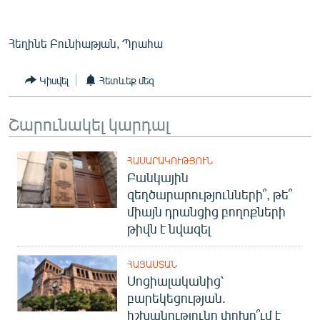
Հեղինե Բունիաթյան, Պրահա
Կիսվել
Հետևեք մեզ
Շարունակել կարդալ
ՀԱՍԱՐԱԿՈՒԹՅՈՒՆ
Բանկային
զեղծարարությունների՞, թե՞
միայն դրանցից բողոքների
թիվն է նվազել
ՀԱՅԱՍՏԱՆ
Սոցիալականից՝
բարեկեցության.
իշխանությունը փոխո՞ւմ է