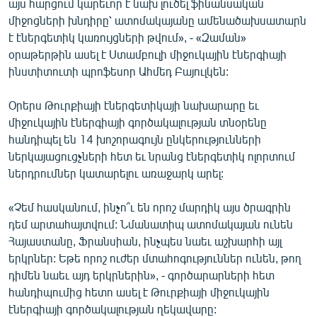
այս հարցում կարեւոր է նախ լուծել ֆինանսական
English
միջոցների խնդիրը՝ ատոմակայանը ամենածախսատարն
է էներգետիկ կառույցների թվում», - «Զաման»
Русский
օրաթերթին ասել է Ստամբուլի միջուկային էներգիայի
ինստիտուտի պրոֆեսոր Ահմեդ Բայուլկեն:
ՀԵՏԵՎԵՔ ՄԵԶ
Օրերս Թուրքիայի էներգետիկայի նախարարը եւ
միջուկային էներգիայի գործակալության տնօրենը
հանդիպել են 14 խոշորագույն ընկերությունների
ներկայացուցչների հետ եւ նրանց էներգետիկ ոլորտում
«Ազատության» բոլոր կայքերը
ներդրումներ կատարելու առաջարկ արել:
«Չեմ հասկանում, ինչո՞ւ են որոշ մարդիկ այս ծրագրին
դեմ արտահայտվում: Նմանատիպ ատոմակայան ունեն
Հայաստանը, Ֆրանսիան, ինչպես նաեւ աշխարհի այլ
երկրներ: Եթե որոշ ուժեր մտահոգություններ ունեն, թող
դիմեն նաեւ այդ երկրներին», - գործարարների հետ
հանդիպումից հետո ասել է Թուրքիայի միջուկային
էներգիայի գործակալության ղեկավարը: