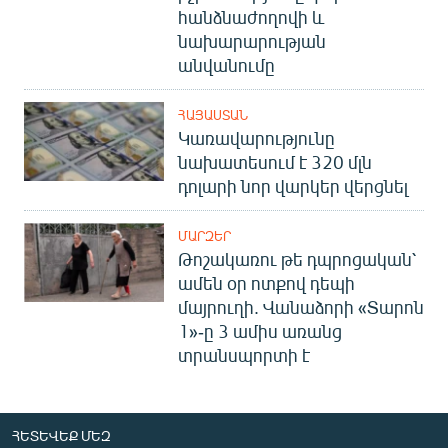
հանձնաժողովի և
նախարարության
անվանումը
ՀԱՅԱՍՏԱՆ
Կառավարությունը
նախատեսում է 320 մլն
դոլարի նոր վարկեր վերցնել
ՄԱՐԶԵՐ
Թոշակառու թե դպրոցական՝
ամեն օր ոտքով դեպի
մայրուղի. Վանաձորի «Տարոն
1»-ը 3 ամիս առանց
տրանսպորտի է
ՀԵՏԵՎԵՔ ՄԵԶ