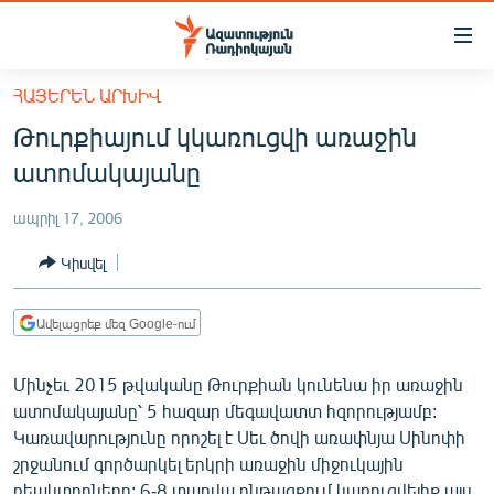
Մատչելիության
հղումներ
Անցնել
ՀԱՅԵՐԵՆ ԱՐԽԻՎ
հիմնական
ԱԶԱՏՈՒԹՅՈՒՆ TV
Թուրքիայում կկառուցվի առաջին
բովանդակությանը
ՀԱՅԱՍՏԱՆ
Անցնել
ատոմակայանը
հիմնական
ՔԱՂԱՔԱԿԱՆ
մենյուին
ապրիլ 17, 2006
ԸՆՏՐՈՒԹՅՈՒՆՆԵՐ 2026
Որոնում
Կիսվել
ԻՐԱՎՈՒՆՔ
ՀԱՍԱՐԱԿՈՒԹՅՈՒՆ
Ավելացրեք մեզ Google-ում
ՏՆՏԵՍՈՒԹՅՈՒՆ
Մինչեւ 2015 թվականը Թուրքիան կունենա իր առաջին
ՂԱՐԱԲԱՂ
ատոմակայանը՝ 5 հազար մեգավատտ հզորությամբ:
ՊԱՏԵՐԱԶՄԻ 6 ՇԱԲԱԹՆԵՐԸ
Կառավարությունը որոշել է Սեւ ծովի առափնյա Սինոփի
շրջանում գործարկել երկրի առաջին միջուկային
ՏԱՐԱԾԱՇՐՋԱՆ
ռեակտորները: 6-8 տարվա ընթացքում կառուցվելիք այս