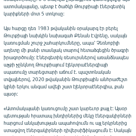
ՄԻՋԱԶԳԱՅԻՆ
ատոմակայանը, պետք է ծածկի Թուրքիայի էներգետիկ
կարիքների մոտ 5 տոկոսը:
ՄՇԱԿՈՒՅԹ
ՍՊՈՐՏ
Այս հարցը դեռ 1983 թվականին օրակարգ էր բերել
Թուրքիայի նախկին նախագահ Քենան Էվրենը, սակայն
ՄԵԿՆԱԲԱՆՈՒԹՅՈՒՆ
կառուցման շուրջ շահարկումները, ապա՝ Չեռնոբիլի
ՏՏ ԵՒ ԻՆՏԵՐՆԵՏ
աղետը մի քանի տասնյակ տարով հետաձգեցին ծրագրի
իրագործումը: Էներգետիկ ռեսուրսներով առանձնապես
ԿՈՐՈՆԱՎԻՐՈՒՍ
աչքի չընկնող Թուրքիայում էլեկտրաէներգիայի
ԱՐԽԻՎ
սպառումը տարեցտարի աճում է. պաշտոնական
տվյալներով, 2020 թվականին Թուրքիային անհրաժեշտ
ՏԵՍԱՆՅՈՒԹԵՐ
կլինի երկու անգամ ավելի շատ էլեկտրաէներգիա, քան
ԲԱՆԱՎԵՃ
այսօր:
ՁԳՏԵԼՈՎ ԼԱՎԱԳՈՒՅՆԻՆ
«Ատոմակայանի կառուցումը շատ կարեւոր քայլ է: Այսօր
ՓՈԴՔԱՍԹ
պետության հրատապ խնդիրներից մեկը էներգակիրների
հարցում անկախության ապահովումն ու այլ երկրներից
ստացվող էներգակիրների դիվերսիֆիկացումն է: Սակայն
Հայերեն