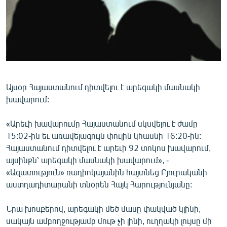
ՄԻՋԱԶԳԱՅԻՆ
ՄՇԱԿՈՒՅԹ
ՍՊՈՐՏ
ՄԵԿՆԱԲԱՆՈՒԹՅՈՒՆ
ՏՏ ԵՒ ԻՆՏԵՐՆԵՏ
Այսօր Հայաստանում դիտվելու է արեգակի մասնակի
խավարում:
ԿՈՐՈՆԱՎԻՐՈՒՍ
ԱՐԽԻՎ
«Արեւի խավարումը Հայաստանում սկսվելու է ժամը
15:02-ին եւ առավելագույն փուլին կհասնի 16:20-ին:
ՏԵՍԱՆՅՈՒԹԵՐ
Հայաստանում դիտվելու է արեւի 92 տոկոս խավարում,
ԲԱՆԱՎԵՃ
այսինքն՝ արեգակի մասնակի խավարում», -
«Ազատություն» ռադիոկայանին հայտնեց Բյուրականի
ՁԳՏԵԼՈՎ ԼԱՎԱԳՈՒՅՆԻՆ
աստղադիտարանի տնօրեն Հայկ Հարությունյանը:
ՓՈԴՔԱՍԹ
Նրա խոսքերով, արեգակի մեծ մասը փակված կլինի,
Հայերեն
սակայն ամբողջությամբ մութ չի լինի, ուղղակի լույսը մի