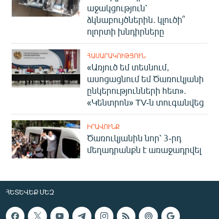
աջակցություն՝
ձկնաբույծներին. կլուծի՞
ոլորտի խնդիրները
ՀԱՍԱՐԱԿՈՒԹՅՈՒՆ
«Առյուծ եմ տեսնում,
ասոցացնում եմ Ծառուկյանի
ընկերությունների հետ».
«Կենտրոն» TV-ն տուգանվեց
ԻՐԱՎՈՒՆՔ
Ծառուկյանին նոր՝ 3-րդ
մեղադրանքն է առաջադրվել
ՀԵՏԵՎԵՔ ՄԵԶ