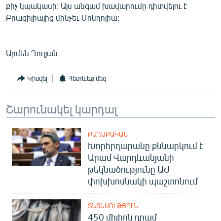
քիչ կպակասի: Այս անգամ խավարումը դիտվելու է
English
Բրազիլիայից մինչեւ Մոնղոլիա:
Русский
Արմեն Դուլյան
ՀԵՏԵՎԵՔ ՄԵԶ
Կիսվել
Հետևեք մեզ
Շարունակել կարդալ
«Ազատության» բոլոր կայքերը
ՔԱՂԱՔԱԿԱՆ
Խորհրդարանը քննարկում է
Արամ Վարդևանյանի
թեկնածությունը ԱԺ
փոխխոսնակի պաշտոնում
ՏՆՏԵՍՈՒԹՅՈՒՆ
450 միլիոն դրամ