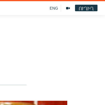
ՈՒՂԻՂ
ENG