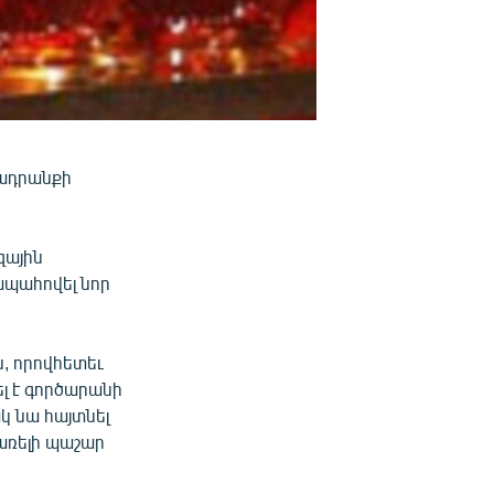
տադրանքի
զային
ապահովել նոր
, որովհետեւ
ել է գործարանի
 նա հայտնել
առելի պաշար