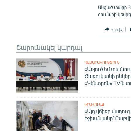
Անցած տարի Հա
գումարի կեսից
Կիսվել
Շարունակել կարդալ
ՀԱՍԱՐԱԿՈՒԹՅՈՒՆ
«Առյուծ եմ տեսնու
Ծառուկյանի ընկեր
«Կենտրոն» TV-ն տ
ԻՐԱՎՈՒՆՔ
«Այդ վճիռը վաղուց
Իշխանյանը՝ Բաքվ