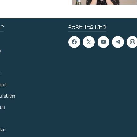
Ր
ՀԵՏԵՎԵՔ ՄԵԶ
ն
ն
յուն
 խնդիր
ան
նետ