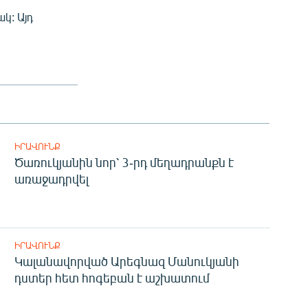
կ: Այդ
ԻՐԱՎՈՒՆՔ
Ծառուկյանին նոր՝ 3-րդ մեղադրանքն է
առաջադրվել
ԻՐԱՎՈՒՆՔ
Կալանավորված Արեգնազ Մանուկյանի
դստեր հետ հոգեբան է աշխատում