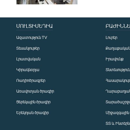
ՄՈՒԼՏԻՄԵԴԻԱ
ԲԱԺԻՆՆԵ
Ազատություն TV
Լուրեր
Տեսանյութեր
Քաղաքակա
Լրատվական
Իրավունք
Կիրակնօրյա
Տնտեսությու
Ռադիոծրագրեր
Հասարակութ
Առավոտյան ծրագիր
Ղարաբաղյան
Ցերեկային ծրագիր
Տարածաշրջ
Հայերեն
Երեկոյան ծրագիր
Միջազգային
English
ՏՏ և Ինտեր
Русский