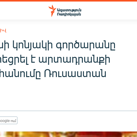
ԽԻՎ
նի կոնյակի գործարանը
եցրել է արտադրանքի
անումը Ռուսաստան
oogle-ում