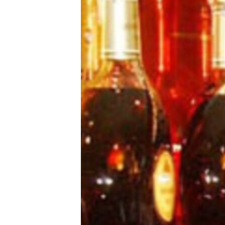
ՄԻՋԱԶԳԱՅԻՆ
ՄՇԱԿՈՒՅԹ
ՍՊՈՐՏ
ՄԵԿՆԱԲԱՆՈՒԹՅՈՒՆ
ՏՏ ԵՒ ԻՆՏԵՐՆԵՏ
ԿՈՐՈՆԱՎԻՐՈՒՍ
ԱՐԽԻՎ
ՏԵՍԱՆՅՈՒԹԵՐ
ԲԱՆԱՎԵՃ
ՁԳՏԵԼՈՎ ԼԱՎԱԳՈՒՅՆԻՆ
ՓՈԴՔԱՍԹ