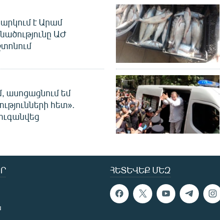
արկում է Արամ
նածությունը ԱԺ
տոնում
մ, ասոցացնում եմ
ությունների հետ».
ուգանվեց
Ր
ՀԵՏԵՎԵՔ ՄԵԶ
ն