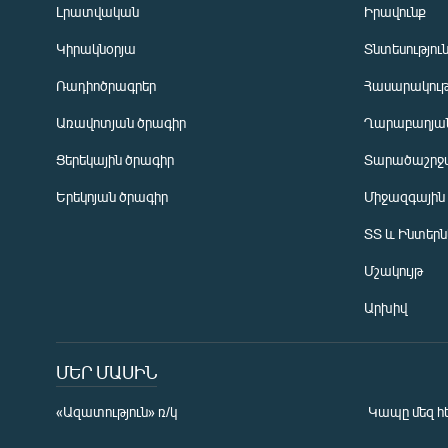
Լրատվական
Իրավունք
Կիրակնօրյա
Տնտեսությու
Ռադիոծրագրեր
Հասարակութ
Առավոտյան ծրագիր
Ղարաբաղյան
Ցերեկային ծրագիր
Տարածաշրջ
Հայերեն
Երեկոյան ծրագիր
Միջազգային
English
ՏՏ և Ինտեր
Русский
Մշակույթ
ՀԵՏԵՎԵՔ ՄԵԶ
Արխիվ
ՄԵՐ ՄԱՍԻՆ
«Ազատություն» ռ/կ
Կապը մեզ հ
«Ազատության» բոլոր կայքերը