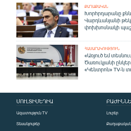
ՔԱՂԱՔԱԿԱՆ
Խորհրդարանը քնն
Վարդևանյանի թեկ
փոխխոսնակի պաշ
ՀԱՍԱՐԱԿՈՒԹՅՈՒՆ
«Առյուծ եմ տեսնու
Ծառուկյանի ընկեր
«Կենտրոն» TV-ն տ
ՄՈՒԼՏԻՄԵԴԻԱ
ԲԱԺԻՆՆԵ
Ազատություն TV
Լուրեր
Տեսանյութեր
Քաղաքակա