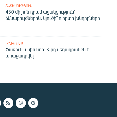
ՏՆՏԵՍՈՒԹՅՈՒՆ
450 միլիոն դրամ աջակցություն՝
ձկնաբույծներին. կլուծի՞ ոլորտի խնդիրները
ԻՐԱՎՈՒՆՔ
Ծառուկյանին նոր՝ 3-րդ մեղադրանքն է
առաջադրվել