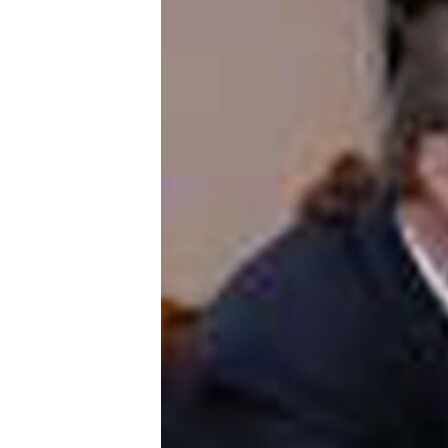
ՄԻՋԱԶԳԱՅԻՆ
ՄՇԱԿՈՒՅԹ
ՍՊՈՐՏ
ՄԵԿՆԱԲԱՆՈՒԹՅՈՒՆ
ՏՏ ԵՒ ԻՆՏԵՐՆԵՏ
ԿՈՐՈՆԱՎԻՐՈՒՍ
ԱՐԽԻՎ
ՏԵՍԱՆՅՈՒԹԵՐ
ԲԱՆԱՎԵՃ
ՁԳՏԵԼՈՎ ԼԱՎԱԳՈՒՅՆԻՆ
ՓՈԴՔԱՍԹ