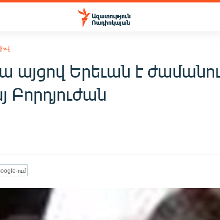
ԽԻՎ
ա այցով Երեւան է ժամանո
յ Բորդյուժան
oogle-ում