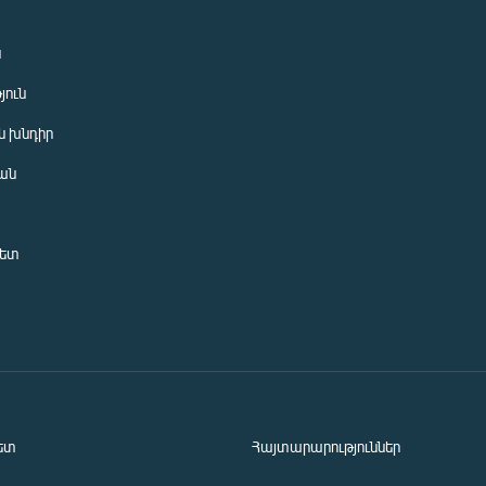
ն
յուն
 խնդիր
ան
նետ
ետ
Հայտարարություններ