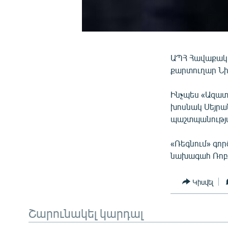
ԱՊՀ Հավաքակա
քարտուղար Նիկ
Ինչպես «Ազատ
խոսնակ Սեյրա
պաշտպանությա
«Ռեգնում» գո
նախագահ Ռոբե
Կիսվել
Շարունակել կարդալ