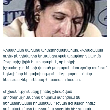
ՄԻՋԱԶԳԱՅԻՆ
ՄՇԱԿՈՒՅԹ
ՍՊՈՐՏ
ՄԵԿՆԱԲԱՆՈՒԹՅՈՒՆ
ՏՏ ԵՒ ԻՆՏԵՐՆԵՏ
ԿՈՐՈՆԱՎԻՐՈՒՍ
Վրաստանի նախկին արտգործնախարար, «Վրացական
ուղի» ընդդիմադիր կուսակցության առաջնորդ Սալոմե
ԱՐԽԻՎ
Զուրաբիշվիլին հայտարարել է, որ երկրի
ՏԵՍԱՆՅՈՒԹԵՐ
իշխանությունների վարած քաղաքականությունը տանում
է դեպի նոր հեղափոխություն, ինչը կարող է ծանր
ԲԱՆԱՎԵՃ
հետեւանքներ ունենալ Վրաստանի համար:
ՁԳՏԵԼՈՎ ԼԱՎԱԳՈՒՅՆԻՆ
«Իշխանությունները իրենց չմտածված
ՓՈԴՔԱՍԹ
գործողություններով երկրում ստեղծում են
հեղափոխական իրավիճակ: Դժվար թե այսօր որեւէ
Հայերեն
բանական մարդ կարողանա ողջունել հերթական