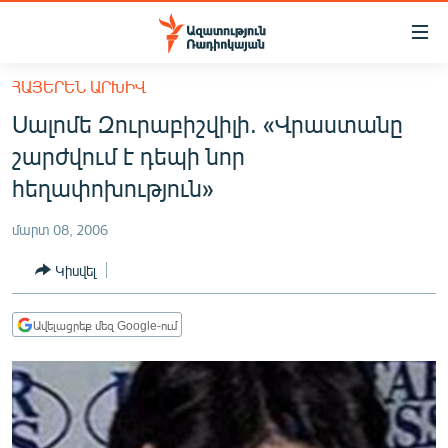
Մատչելիության
հղումներ
Անցնել
ՀԱՅԵՐԵՆ ԱՐԽԻՎ
հիմնական
ԱԶԱՏՈՒԹՅՈՒՆ TV
Սալոմե Զուրաբիշվիլի. «Վրաստանը
բովանդակությանը
ՀԱՅԱՍՏԱՆ
Անցնել
շարժվում է դեպի նոր
հիմնական
ՔԱՂԱՔԱԿԱՆ
հեղափոխություն»
մենյուին
ԸՆՏՐՈՒԹՅՈՒՆՆԵՐ 2026
Որոնում
մարտ 08, 2006
ԻՐԱՎՈՒՆՔ
Կիսվել
ՀԱՍԱՐԱԿՈՒԹՅՈՒՆ
ՏՆՏԵՍՈՒԹՅՈՒՆ
Ավելացրեք մեզ Google-ում
ՂԱՐԱԲԱՂ
ՊԱՏԵՐԱԶՄԻ 6 ՇԱԲԱԹՆԵՐԸ
ՏԱՐԱԾԱՇՐՋԱՆ