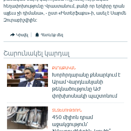
English
հեղափոխությունը Վրաստանում, քանի որ երկիրը դրան
այլեւս չի դիմանա», - ըստ «Ինտերֆաքս»-ի, ասել է Սալոմե
Русский
Զուրաբիշվիլին:
ՀԵՏԵՎԵՔ ՄԵԶ
Կիսվել
Հետևեք մեզ
Շարունակել կարդալ
ՔԱՂԱՔԱԿԱՆ
«Ազատության» բոլոր կայքերը
Խորհրդարանը քննարկում է
Արամ Վարդևանյանի
թեկնածությունը ԱԺ
փոխխոսնակի պաշտոնում
ՏՆՏԵՍՈՒԹՅՈՒՆ
450 միլիոն դրամ
աջակցություն՝
ձկնաբույծներին. կլուծի՞