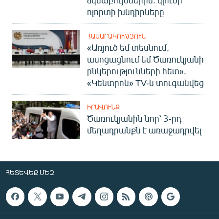
ոլորտի խնդիրները
ՀԱՍԱՐԱԿՈՒԹՅՈՒՆ
«Առյուծ եմ տեսնում,
ասոցացնում եմ Ծառուկյանի
ընկերությունների հետ».
«Կենտրոն» TV-ն տուգանվեց
ԻՐԱՎՈՒՆՔ
Ծառուկյանին նոր՝ 3-րդ
մեղադրանքն է առաջադրվել
ՀԵՏԵՎԵՔ ՄԵԶ