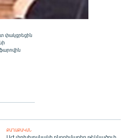
ոտ փակցրեցին
նի
աֆարովին
ՔԱՂԱՔԱԿԱՆ
ԱԺ փոխխոսնակի ընդդիմադիր թեկնածուի