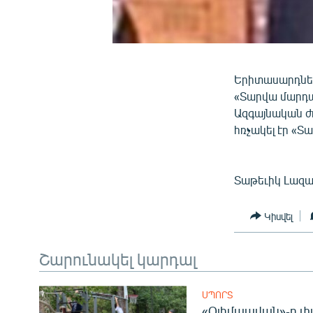
Երիտասարդներ
«Տարվա մարդա
Ազգայնական ժ
հռչակել էր «Տ
Տաթեւիկ Լազա
Կիսվել
Շարունակել կարդալ
ՍՊՈՐՏ
«Օլիմպավան»-ը փ