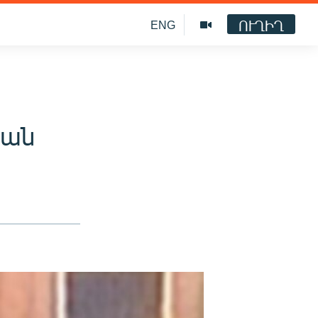
ՈՒՂԻՂ
ENG
պան