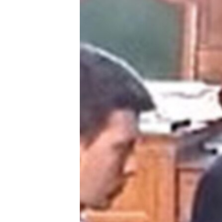
ՄԻՋԱԶԳԱՅԻՆ
ՄՇԱԿՈՒՅԹ
ՍՊՈՐՏ
ՄԵԿՆԱԲԱՆՈՒԹՅՈՒՆ
ՏՏ ԵՒ ԻՆՏԵՐՆԵՏ
ԿՈՐՈՆԱՎԻՐՈՒՍ
ԱՐԽԻՎ
ՏԵՍԱՆՅՈՒԹԵՐ
ԲԱՆԱՎԵՃ
ՁԳՏԵԼՈՎ ԼԱՎԱԳՈՒՅՆԻՆ
ՓՈԴՔԱՍԹ