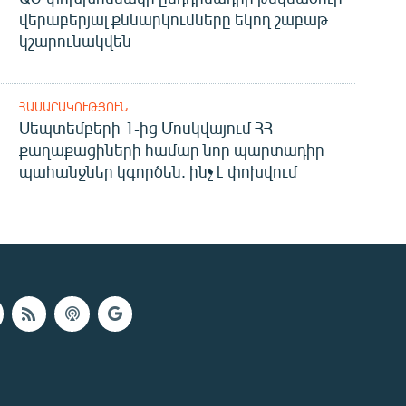
վերաբերյալ քննարկումները եկող շաբաթ
կշարունակվեն
ՀԱՍԱՐԱԿՈՒԹՅՈՒՆ
Սեպտեմբերի 1-ից Մոսկվայում ՀՀ
քաղաքացիների համար նոր պարտադիր
պահանջներ կգործեն. ինչ է փոխվում