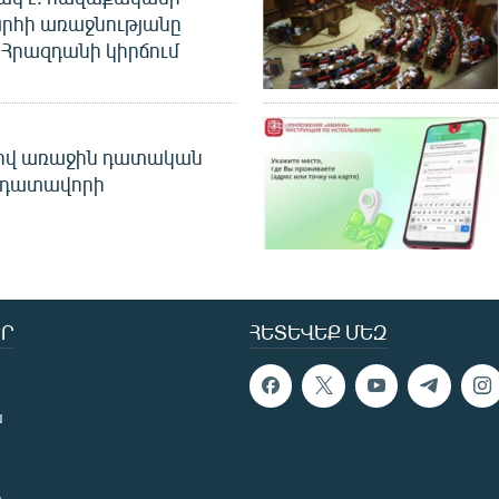
րհի առաջնությանը
Հրազդանի կիրճում
ծով առաջին դատական
 դատավորի
Ր
ՀԵՏԵՎԵՔ ՄԵԶ
ն