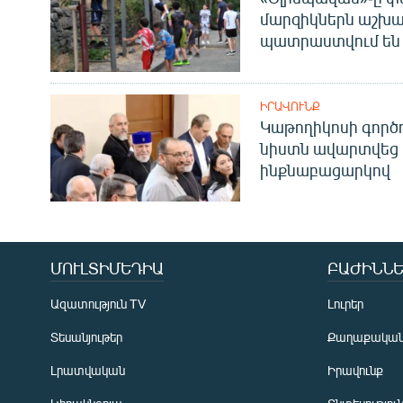
մարզիկներն աշխա
պատրաստվում են 
ԻՐԱՎՈՒՆՔ
Կաթողիկոսի գոր
նիստն ավարտվեց
ինքնաբացարկով
ՄՈՒԼՏԻՄԵԴԻԱ
ԲԱԺԻՆՆԵ
Ազատություն TV
Լուրեր
Տեսանյութեր
Քաղաքակա
Լրատվական
Իրավունք