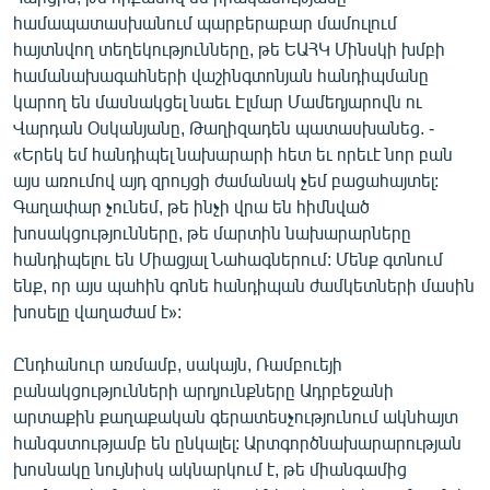
English
համապատասխանում պարբերաբար մամուլում
հայտնվող տեղեկությունները, թե ԵԱՀԿ Մինսկի խմբի
Русский
համանախագահների վաշինգտոնյան հանդիպմանը
կարող են մասնակցել նաեւ Էլմար Մամեդյարովն ու
ՀԵՏԵՎԵՔ ՄԵԶ
Վարդան Օսկանյանը, Թաղիզադեն պատասխանեց. -
«Երեկ եմ հանդիպել նախարարի հետ եւ որեւէ նոր բան
այս առումով այդ զրույցի ժամանակ չեմ բացահայտել:
Գաղափար չունեմ, թե ինչի վրա են հիմնված
խոսակցությունները, թե մարտին նախարարները
հանդիպելու են Միացյալ Նահագներում: Մենք գտնում
«Ազատության» բոլոր կայքերը
ենք, որ այս պահին գոնե հանդիպան ժամկետների մասին
խոսելը վաղաժամ է»:
Ընդհանուր առմամբ, սակայն, Ռամբուեյի
բանակցությունների արդյունքները Ադրբեջանի
արտաքին քաղաքական գերատեսչությունում ակնհայտ
հանգստությամբ են ընկալել: Արտգործնախարարության
խոսնակը նույնիսկ ակնարկում է, թե միանգամից