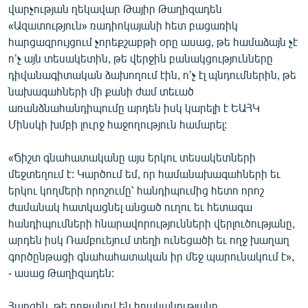
վարչության ղեկավար Թայիր Թաղիզադեն
ՄԻՋԱԶԳԱՅԻՆ
«Ազատություն» ռադիոկայանի հետ բացառիկ
ՄՇԱԿՈՒՅԹ
հարցազրույցում չորեքշաբթի օրը ասաց, թե համաձայն չէ
ո’չ այն տեսակետին, թե վերջին բանակցությունները
ՍՊՈՐՏ
դիվանագիտական ձախողում էին, ո’չ էլ պնդումներին, թե
ՄԵԿՆԱԲԱՆՈՒԹՅՈՒՆ
նախագահների մի քանի ժամ տեւած
առանձնահանդիպումը արդեն իսկ կարելի է ԵԱՀԿ
ՏՏ ԵՒ ԻՆՏԵՐՆԵՏ
Մինսկի խմբի լուրջ հաջողություն համարել:
ԿՈՐՈՆԱՎԻՐՈՒՍ
«Ճիշտ գնահատականը այս երկու տեսակետների
ԱՐԽԻՎ
մեջտեղում է: Կարծում եմ, որ համանախագահների եւ
ՏԵՍԱՆՅՈՒԹԵՐ
երկու կողմերի որոշումը՝ հանդիպումից հետո որոշ
ժամանակ հատկացնել անցած ուղու եւ հետագա
ԲԱՆԱՎԵՃ
հանդիպումների հնարավորությունների վերլուծությանը,
ՁԳՏԵԼՈՎ ԼԱՎԱԳՈՒՅՆԻՆ
արդեն իսկ Ռամբուեյում տեղի ունեցածի եւ ողջ խաղաղ
գործընթացի գնահահատական իր մեջ պարունակում է»,
ՓՈԴՔԱՍԹ
- ասաց Թաղիզադեն:
Հայերեն
Հարցին, թե որքանով են իրականությանը