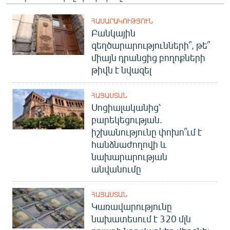
ՀԱՍԱՐԱԿՈՒԹՅՈՒՆ
Բանկային
զեղծարարությունների՞, թե՞
միայն դրանցից բողոքների
թիվն է նվազել
ՀԱՅԱՍՏԱՆ
Սոցիալականից՝
բարեկեցության.
իշխանությունը փոխո՞ւմ է
հանձնաժողովի և
նախարարության
անվանումը
ՀԱՅԱՍՏԱՆ
Կառավարությունը
նախատեսում է 320 մլն