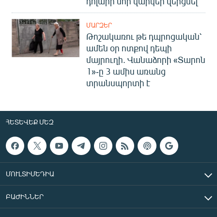
դոլարի նոր վարկեր վերցնել
ՄԱՐԶԵՐ
Թոշակառու թե դպրոցական՝
ամեն օր ոտքով դեպի
մայրուղի. Վանաձորի «Տարոն
1»-ը 3 ամիս առանց
տրանսպորտի է
ՀԵՏԵՎԵՔ ՄԵԶ
ՄՈՒԼՏԻՄԵԴԻԱ
ԲԱԺԻՆՆԵՐ