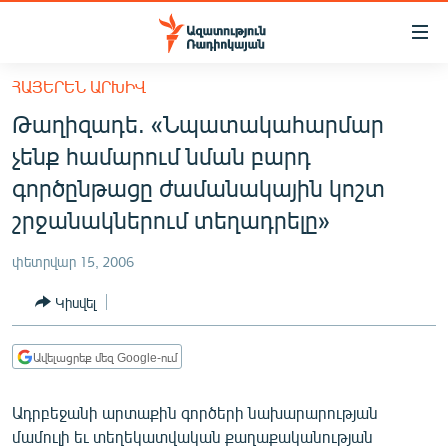
Մատչելիության
հղումներ
Անցնել
ՀԱՅԵՐԵՆ ԱՐԽԻՎ
հիմնական
ԱԶԱՏՈՒԹՅՈՒՆ TV
Թաղիզադե. «Նպատակահարմար
բովանդակությանը
ՀԱՅԱՍՏԱՆ
Անցնել
չենք համարում նման բարդ
հիմնական
ՔԱՂԱՔԱԿԱՆ
գործընթացը ժամանակային կոշտ
մենյուին
ԸՆՏՐՈՒԹՅՈՒՆՆԵՐ 2026
շրջանակներում տեղադրելը»
Որոնում
ԻՐԱՎՈՒՆՔ
փետրվար 15, 2006
ՀԱՍԱՐԱԿՈՒԹՅՈՒՆ
Կիսվել
ՏՆՏԵՍՈՒԹՅՈՒՆ
ՂԱՐԱԲԱՂ
Ավելացրեք մեզ Google-ում
ՊԱՏԵՐԱԶՄԻ 6 ՇԱԲԱԹՆԵՐԸ
Ադրբեջանի արտաքին գործերի նախարարության
ՏԱՐԱԾԱՇՐՋԱՆ
մամուլի եւ տեղեկատվական քաղաքականության