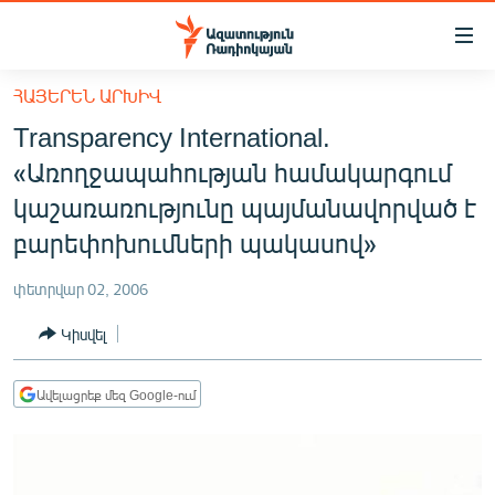
Մատչելիության
հղումներ
Անցնել
ՀԱՅԵՐԵՆ ԱՐԽԻՎ
հիմնական
ԱԶԱՏՈՒԹՅՈՒՆ TV
Transparency International.
բովանդակությանը
ՀԱՅԱՍՏԱՆ
Անցնել
«Առողջապահության համակարգում
հիմնական
ՔԱՂԱՔԱԿԱՆ
կաշառառությունը պայմանավորված է
մենյուին
ԸՆՏՐՈՒԹՅՈՒՆՆԵՐ 2026
բարեփոխումների պակասով»
Որոնում
ԻՐԱՎՈՒՆՔ
փետրվար 02, 2006
ՀԱՍԱՐԱԿՈՒԹՅՈՒՆ
Կիսվել
ՏՆՏԵՍՈՒԹՅՈՒՆ
ՂԱՐԱԲԱՂ
Ավելացրեք մեզ Google-ում
ՊԱՏԵՐԱԶՄԻ 6 ՇԱԲԱԹՆԵՐԸ
ՏԱՐԱԾԱՇՐՋԱՆ