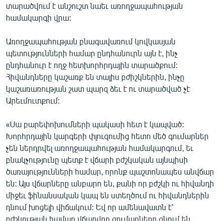
տարածվում է անշուշտ նաեւ առողջապահության
համակարգի վրա:
Առողջապահության բնագավառում կովկասյան
պետությունների համար ընդհանուրն այն է, ինչ
ընդհանուր է ողջ հետխորհրդային տարածքում:
Հիվանդները կաշառք են տալիս բժիշկներին, ինչը
կաշառառության շատ պարզ ձեւ է ու տարածված չէ
Արեւմուտքում:
«Սա բարեփոխումների պակասի հետ է կապված:
Խորհրդային կարգերի փլուզումից հետո մեծ գումարներ
չեն ներդրվել առողջապահության համակարգում, եւ
բնակչությունը պետք է վճարի բժշկական այնպիսի
ծառայությունների համար, որոնք պաշտոնապես անվճար
են: Այս վճարները անբարո են, քանի որ բժշկի ու հիվանդի
միջեւ ֆինանսական կապ են ստեղծում ու հիվանդներին
դնում խոցելի վիճակում: Եվ որ ամենավատն է՝
բժշկության համար վճարվող գումարները գնում են