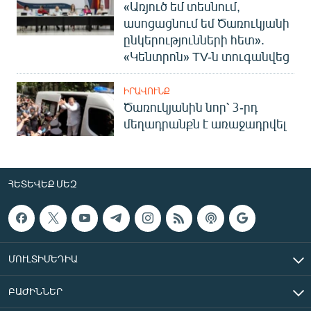
«Առյուծ եմ տեսնում,
ասոցացնում եմ Ծառուկյանի
ընկերությունների հետ».
«Կենտրոն» TV-ն տուգանվեց
ԻՐԱՎՈՒՆՔ
Ծառուկյանին նոր՝ 3-րդ
մեղադրանքն է առաջադրվել
ՀԵՏԵՎԵՔ ՄԵԶ
ՄՈՒԼՏԻՄԵԴԻԱ
ԲԱԺԻՆՆԵՐ