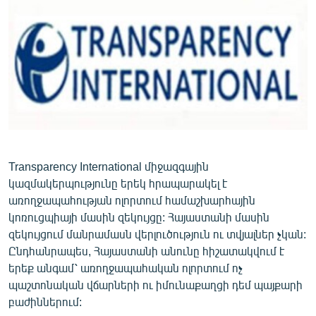
ՄԻՋԱԶԳԱՅԻՆ
ՄՇԱԿՈՒՅԹ
ՍՊՈՐՏ
ՄԵԿՆԱԲԱՆՈՒԹՅՈՒՆ
ՏՏ ԵՒ ԻՆՏԵՐՆԵՏ
ԿՈՐՈՆԱՎԻՐՈՒՍ
ԱՐԽԻՎ
Transparency International միջազգային
կազմակերպությունը երեկ հրապարակել է
ՏԵՍԱՆՅՈՒԹԵՐ
առողջապահության ոլորտում համաշխարհային
ԲԱՆԱՎԵՃ
կոռուցպիայի մասին զեկույցը: Հայաստանի մասին
զեկույցում մանրամասն վերլուծություն ու տվյալներ չկան:
ՁԳՏԵԼՈՎ ԼԱՎԱԳՈՒՅՆԻՆ
Ընդհանրապես, Հայաստանի անունը հիշատակվում է
ՓՈԴՔԱՍԹ
երեք անգամ՝ առողջապահական ոլորտում ոչ
պաշտոնական վճարների ու իմունաքաղցի դեմ պայքարի
բաժիններում:
Հայերեն