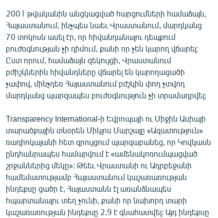
English
2001 թվականին անցկացված հարցումների համաձայն,
Հայաստանում, ինչպես նաեւ Վրաստանում, մարդկանց
Русский
70 տոկոսն ասել էր, որ հիվանդանալու դեպքում
բուժօգնության չի դիմում, քանի որ չեն կարող վճարել:
ՀԵՏԵՎԵՔ ՄԵԶ
Ըստ որում, համաձայն զեկույցի, Վրաստանում
բժիշկներին հիվանդները վճարել են կարողացածի
չափով, մինչդեռ Հայաստանում բժշկին փող չտվող
մարդկանց պարզապես բուժօգնություն չի տրամադրվել:
Transparency International-ի Եվրոպայի ու Միջին Ասիայի
«Ազատության» բոլոր կայքերը
տարածքային տնօրեն Միկլոս Մարշալը «Ազատություն»
ռադիոկայանի հետ զրույցում պարզաբանեց, որ Կովկասն
ընդհանրապես համարվում է «ամենակոռումպացված
շրջաններից մեկը»: Թեեւ Վրաստանի ու Ադրբեջանի
համեմատությամբ Հայաստանում կաշառառության
ինդեքսը ցածր է, Հայաստանն էլ առանձնապես
հպարտանալու տեղ չունի, քանի որ նախորդ տարի
կաշառառության ինդեքսը 2,9 է գնահատվել: Այդ ինդեքսը