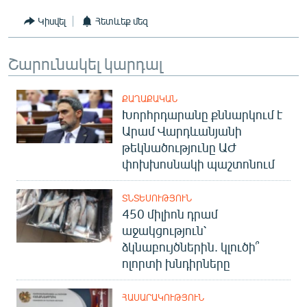
Կիսվել
Հետևեք մեզ
Շարունակել կարդալ
ՔԱՂԱՔԱԿԱՆ
Խորհրդարանը քննարկում է
Արամ Վարդևանյանի
թեկնածությունը ԱԺ
փոխխոսնակի պաշտոնում
ՏՆՏԵՍՈՒԹՅՈՒՆ
450 միլիոն դրամ
աջակցություն՝
ձկնաբույծներին. կլուծի՞
ոլորտի խնդիրները
ՀԱՍԱՐԱԿՈՒԹՅՈՒՆ