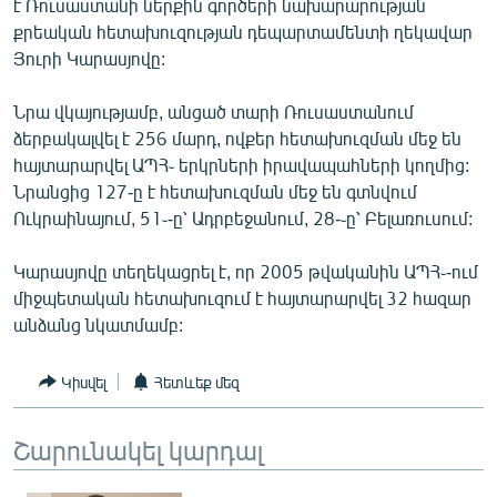
է Ռուսաստանի ներքին գործերի նախարարության
ՄԻՋԱԶԳԱՅԻՆ
քրեական հետախուզության դեպարտամենտի ղեկավար
Յուրի Կարասյովը:
ՄՇԱԿՈՒՅԹ
ՍՊՈՐՏ
Նրա վկայությամբ, անցած տարի Ռուսաստանում
ձերբակալվել է 256 մարդ, ովքեր հետախուզման մեջ են
ՄԵԿՆԱԲԱՆՈՒԹՅՈՒՆ
հայտարարվել ԱՊՀ֊ երկրների իրավապահների կողմից:
ՏՏ ԵՒ ԻՆՏԵՐՆԵՏ
Նրանցից 127-ը է հետախուզման մեջ են գտնվում
Ուկրաինայում, 51֊-ը՝ Ադրբեջանում, 28-֊ը՝ Բելառուսում:
ԿՈՐՈՆԱՎԻՐՈՒՍ
ԱՐԽԻՎ
Կարասյովը տեղեկացրել է, որ 2005 թվականին ԱՊՀ֊-ում
միջպետական հետախուզում է հայտարարվել 32 հազար
ՏԵՍԱՆՅՈՒԹԵՐ
անձանց նկատմամբ:
ԲԱՆԱՎԵՃ
ՁԳՏԵԼՈՎ ԼԱՎԱԳՈՒՅՆԻՆ
Կիսվել
Հետևեք մեզ
ՓՈԴՔԱՍԹ
Շարունակել կարդալ
Հայերեն