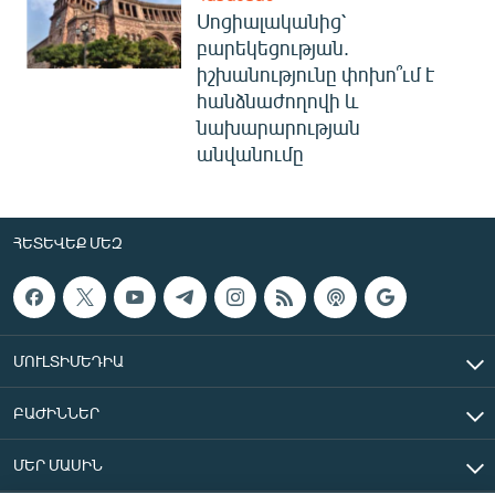
Սոցիալականից՝
բարեկեցության.
իշխանությունը փոխո՞ւմ է
հանձնաժողովի և
նախարարության
անվանումը
ՀԵՏԵՎԵՔ ՄԵԶ
ՄՈՒԼՏԻՄԵԴԻԱ
ԲԱԺԻՆՆԵՐ
ՄԵՐ ՄԱՍԻՆ