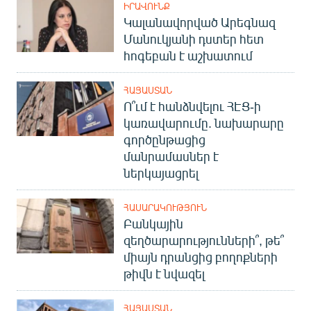
ԻՐԱՎՈՒՆՔ
English
Կալանավորված Արեգնազ
Русский
Մանուկյանի դստեր հետ
հոգեբան է աշխատում
ՀԵՏԵՎԵՔ ՄԵԶ
ՀԱՅԱՍՏԱՆ
Ո՞ւմ է հանձնվելու ՀԷՑ-ի
կառավարումը. նախարարը
գործընթացից
մանրամասներ է
«Ազատության» բոլոր կայքերը
ներկայացրել
ՀԱՍԱՐԱԿՈՒԹՅՈՒՆ
Բանկային
զեղծարարությունների՞, թե՞
միայն դրանցից բողոքների
թիվն է նվազել
ՀԱՅԱՍՏԱՆ