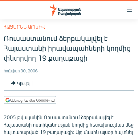
Մատչելիության
հղումներ
Անցնել
ՀԱՅԵՐԵՆ ԱՐԽԻՎ
հիմնական
ԱԶԱՏՈՒԹՅՈՒՆ TV
Ռուսաստանում ձերբակալվել է
բովանդակությանը
ՀԱՅԱՍՏԱՆ
Անցնել
Հայաստանի իրավապահների կողմից
հիմնական
ՔԱՂԱՔԱԿԱՆ
փնտրվող 19 քաղաքացի
մենյուին
ԸՆՏՐՈՒԹՅՈՒՆՆԵՐ 2026
Որոնում
հունվար 30, 2006
ԻՐԱՎՈՒՆՔ
Կիսվել
ՀԱՍԱՐԱԿՈՒԹՅՈՒՆ
ՏՆՏԵՍՈՒԹՅՈՒՆ
Ավելացրեք մեզ Google-ում
ՂԱՐԱԲԱՂ
2005 թվականին Ռուսաստանում ձերբակալվել է
ՊԱՏԵՐԱԶՄԻ 6 ՇԱԲԱԹՆԵՐԸ
Հայաստանի ոստիկանության կողմից հետախուզման մեջ
հայտարարված 19 քաղաքացի: Այդ մասին այսօր հայտնել
ՏԱՐԱԾԱՇՐՋԱՆ