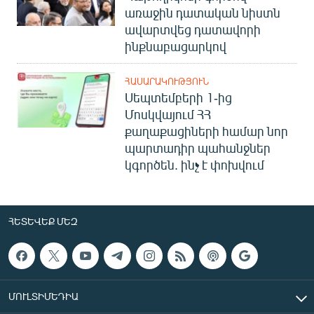
առաջին դատական նիստն
ավարտվեց դատավորի
ինքնաբացարկով
ՀԱՍԱՐԱԿՈՒԹՅՈՒՆ
Սեպտեմբերի 1-ից
Մոսկվայում ՀՀ
քաղաքացիների համար նոր
պարտադիր պահանջներ
կգործեն. ինչ է փոխվում
ՀԵՏԵՎԵՔ ՄԵԶ
ՄՈՒԼՏԻՄԵԴԻԱ