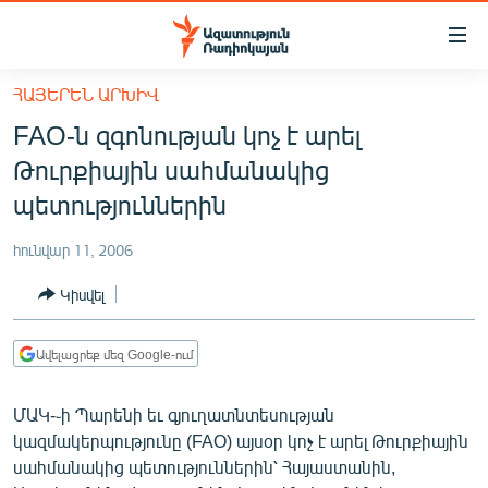
Մատչելիության
հղումներ
Անցնել
ՀԱՅԵՐԵՆ ԱՐԽԻՎ
հիմնական
ԱԶԱՏՈՒԹՅՈՒՆ TV
FAO-ն զգոնության կոչ է արել
բովանդակությանը
ՀԱՅԱՍՏԱՆ
Անցնել
Թուրքիային սահմանակից
հիմնական
ՔԱՂԱՔԱԿԱՆ
պետություններին
մենյուին
ԸՆՏՐՈՒԹՅՈՒՆՆԵՐ 2026
Որոնում
հունվար 11, 2006
ԻՐԱՎՈՒՆՔ
Կիսվել
ՀԱՍԱՐԱԿՈՒԹՅՈՒՆ
ՏՆՏԵՍՈՒԹՅՈՒՆ
Ավելացրեք մեզ Google-ում
ՂԱՐԱԲԱՂ
ՄԱԿ-֊ի Պարենի եւ գյուղատնտեսության
ՊԱՏԵՐԱԶՄԻ 6 ՇԱԲԱԹՆԵՐԸ
կազմակերպությունը (FAO) այսօր կոչ է արել Թուրքիային
սահմանակից պետություններին՝ Հայաստանին,
ՏԱՐԱԾԱՇՐՋԱՆ