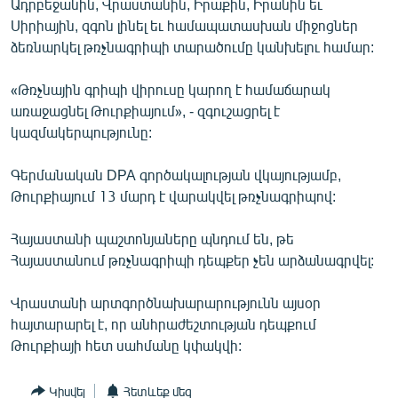
Ադրբեջանին, Վրաստանին, Իրաքին, Իրանին եւ
ՄԻՋԱԶԳԱՅԻՆ
Սիրիային, զգոն լինել եւ համապատասխան միջոցներ
ձեռնարկել թռչնագրիպի տարածումը կանխելու համար:
ՄՇԱԿՈՒՅԹ
ՍՊՈՐՏ
«Թռչնային գրիպի վիրուսը կարող է համաճարակ
առաջացնել Թուրքիայում», - զգուշացրել է
ՄԵԿՆԱԲԱՆՈՒԹՅՈՒՆ
կազմակերպությունը:
ՏՏ ԵՒ ԻՆՏԵՐՆԵՏ
Գերմանական DPA գործակալության վկայությամբ,
ԿՈՐՈՆԱՎԻՐՈՒՍ
Թուրքիայում 13 մարդ է վարակվել թռչնագրիպով:
ԱՐԽԻՎ
Հայաստանի պաշտոնյաները պնդում են, թե
ՏԵՍԱՆՅՈՒԹԵՐ
Հայաստանում թռչնագրիպի դեպքեր չեն արձանագրվել:
ԲԱՆԱՎԵՃ
Վրաստանի արտգործնախարարությունն այսօր
ՁԳՏԵԼՈՎ ԼԱՎԱԳՈՒՅՆԻՆ
հայտարարել է, որ անհրաժեշտության դեպքում
ՓՈԴՔԱՍԹ
Թուրքիայի հետ սահմանը կփակվի:
Հայերեն
Կիսվել
Հետևեք մեզ