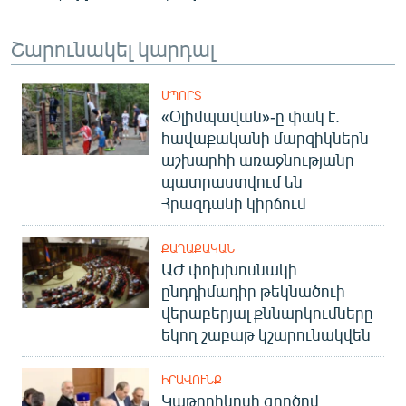
English
Շարունակել կարդալ
Русский
ՍՊՈՐՏ
ՀԵՏԵՎԵՔ ՄԵԶ
«Օլիմպավան»-ը փակ է.
հավաքականի մարզիկներն
աշխարհի առաջնությանը
պատրաստվում են
Հրազդանի կիրճում
«Ազատության» բոլոր կայքերը
ՔԱՂԱՔԱԿԱՆ
ԱԺ փոխխոսնակի
ընդդիմադիր թեկնածուի
վերաբերյալ քննարկումները
եկող շաբաթ կշարունակվեն
ԻՐԱՎՈՒՆՔ
Կաթողիկոսի գործով