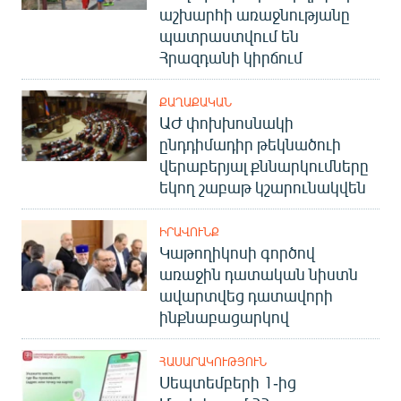
աշխարհի առաջնությանը
պատրաստվում են
Հրազդանի կիրճում
ՔԱՂԱՔԱԿԱՆ
ԱԺ փոխխոսնակի
ընդդիմադիր թեկնածուի
վերաբերյալ քննարկումները
եկող շաբաթ կշարունակվեն
ԻՐԱՎՈՒՆՔ
Կաթողիկոսի գործով
առաջին դատական նիստն
ավարտվեց դատավորի
ինքնաբացարկով
ՀԱՍԱՐԱԿՈՒԹՅՈՒՆ
Սեպտեմբերի 1-ից