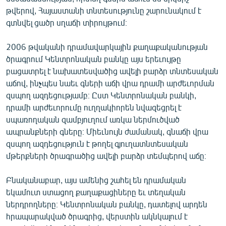
ՄԻՋԱԶԳԱՅԻՆ
թվերով, Հայաստանի տնտեսությունը շարունակում է
գտնվել ցածր սղաճի տիրույթում։
ՄՇԱԿՈՒՅԹ
ՍՊՈՐՏ
2006 թվականի դրամավարկային քաղաքականության
ծրագրում Կենտրոնական բանկը այս երեւույթը
ՄԵԿՆԱԲԱՆՈՒԹՅՈՒՆ
բացատրել է նախատեսվածից ավելի բարձր տնտեսական
ՏՏ ԵՒ ԻՆՏԵՐՆԵՏ
աճով, ինչպես նաեւ գների աճի վրա դրամի արժեւորման
զսպող ազդեցությամբ։ Ըստ Կենտրոնական բանկի,
ԿՈՐՈՆԱՎԻՐՈՒՍ
դրամի արժեւորումը ուղղակիորեն նվազեցրել է
ԱՐԽԻՎ
սպառողական զամբյուղում առկա ներմուծված
ապրանքների գները։ Միեւնույն ժամանակ, գնաճի վրա
ՏԵՍԱՆՅՈՒԹԵՐ
զսպող ազդեցություն է թողել գյուղատնտեսական
ԲԱՆԱՎԵՃ
մթերքների ծրագրածից ավելի բարձր տեմպերով աճը։
ՁԳՏԵԼՈՎ ԼԱՎԱԳՈՒՅՆԻՆ
Բնականաբար, այս ամենից շահել են դրամական
ՓՈԴՔԱՍԹ
եկամուտ ստացող քաղաքացիները եւ տեղական
ներդրողները։ Կենտրոնական բանկը, դատելով արդեն
հրապարակված ծրագրից, վերստին ակնկալում է
Հայերեն