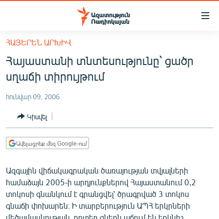
Մատչելիության
հղումներ
Անցնել
ՀԱՅԵՐԵՆ ԱՐԽԻՎ
հիմնական
ԱԶԱՏՈՒԹՅՈՒՆ TV
Հայաստանի տնտեսությունը՝ ցածր
բովանդակությանը
ՀԱՅԱՍՏԱՆ
Անցնել
սղաճի տիրույթում
հիմնական
ՔԱՂԱՔԱԿԱՆ
մենյուին
հունվար 09, 2006
ԸՆՏՐՈՒԹՅՈՒՆՆԵՐ 2026
Որոնում
Կիսվել
ԻՐԱՎՈՒՆՔ
ՀԱՍԱՐԱԿՈՒԹՅՈՒՆ
Ավելացրեք մեզ Google-ում
ՏՆՏԵՍՈՒԹՅՈՒՆ
Ազգային վիճակագրական ծառայության տվյալների
ՂԱՐԱԲԱՂ
համաձայն 2005-ի արդյունքներով Հայաստանում 0,2
ՊԱՏԵՐԱԶՄԻ 6 ՇԱԲԱԹՆԵՐԸ
տոկոսի գնանկում է գրանցվել՝ ծրագրված 3 տոկոս
գնաճի փոխարեն։ Ի տարբերություն ԱՊՀ երկրների
ՏԱՐԱԾԱՇՐՋԱՆ
մեծամասնության, որտեղ գներն աճում են երկնիշ