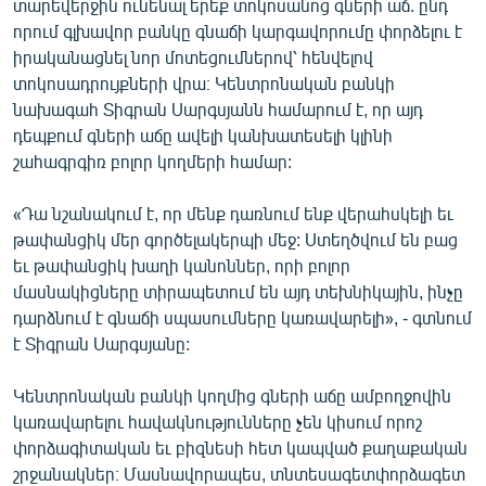
տարեվերջին ունենալ երեք տոկոսանոց գների աճ. ընդ
English
որում գլխավոր բանկը գնաճի կարգավորումը փորձելու է
իրականացնել նոր մոտեցումներով՝ հենվելով
Русский
տոկոսադրույքների վրա։ Կենտրոնական բանկի
նախագահ Տիգրան Սարգսյանն համարում է, որ այդ
ՀԵՏԵՎԵՔ ՄԵԶ
դեպքում գների աճը ավելի կանխատեսելի կլինի
շահագրգիռ բոլոր կողմերի համար:
«Դա նշանակում է, որ մենք դառնում ենք վերահսկելի եւ
թափանցիկ մեր գործելակերպի մեջ: Ստեղծվում են բաց
«Ազատության» բոլոր կայքերը
եւ թափանցիկ խաղի կանոններ, որի բոլոր
մասնակիցները տիրապետում են այդ տեխնիկային, ինչը
դարձնում է գնաճի սպասումները կառավարելի», - գտնում
է Տիգրան Սարգսյանը:
Կենտրոնական բանկի կողմից գների աճը ամբողջովին
կառավարելու հավակնությունները չեն կիսում որոշ
փորձագիտական եւ բիզնեսի հետ կապված քաղաքական
շրջանակներ։ Մասնավորապես, տնտեսագետփորձագետ