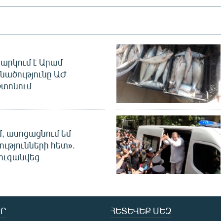
արկում է Արամ
նածությունը ԱԺ
տոնում
մ, ասոցացնում եմ
ությունների հետ».
ուգանվեց
Ր
ՀԵՏԵՎԵՔ ՄԵԶ