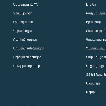
Ազատություն TV
Լուրեր
Տեսանյութեր
Քաղաքակա
Լրատվական
Իրավունք
Կիրակնօրյա
Տնտեսությու
Ռադիոծրագրեր
Հասարակութ
Առավոտյան ծրագիր
Ղարաբաղյան
Ցերեկային ծրագիր
Տարածաշրջ
Հայերեն
Երեկոյան ծրագիր
Միջազգային
English
ՏՏ և Ինտեր
Русский
Մշակույթ
ՀԵՏԵՎԵՔ ՄԵԶ
Արխիվ