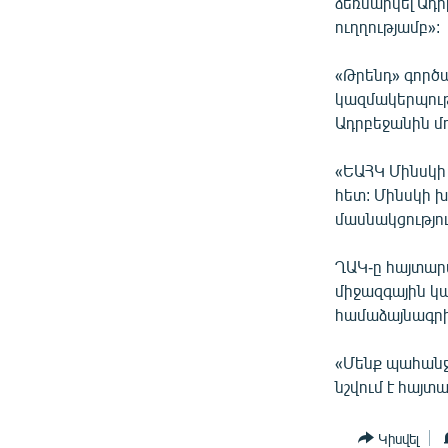
ՄԻՋԱԶԳԱՅԻՆ
ձեռնարկել Ադ
ուղղությամբ»:
ՄՇԱԿՈՒՅԹ
ՍՊՈՐՏ
«Թրենդ» գործ
կազմակերպությ
ՄԵԿՆԱԲԱՆՈՒԹՅՈՒՆ
Ադրբեջանին մ
ՏՏ ԵՒ ԻՆՏԵՐՆԵՏ
«ԵԱՀԿ Մինսկի
ԿՈՐՈՆԱՎԻՐՈՒՍ
հետ: Մինսկի 
ԱՐԽԻՎ
մասնակցությու
ՏԵՍԱՆՅՈՒԹԵՐ
ՂԱԿ-ը հայտար
ԲԱՆԱՎԵՃ
միջազգային կ
համաձայնագրի
ՁԳՏԵԼՈՎ ԼԱՎԱԳՈՒՅՆԻՆ
ՓՈԴՔԱՍԹ
«Մենք պահանջո
նշվում է հայտ
Կիսվել