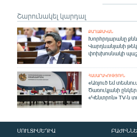
Շարունակել կարդալ
ՔԱՂԱՔԱԿԱՆ
Խորհրդարանը քնն
Վարդևանյանի թեկ
փոխխոսնակի պաշ
ՀԱՍԱՐԱԿՈՒԹՅՈՒՆ
«Առյուծ եմ տեսնու
Ծառուկյանի ընկեր
«Կենտրոն» TV-ն տ
ՄՈՒԼՏԻՄԵԴԻԱ
ԲԱԺԻՆՆԵ