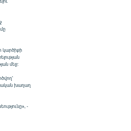
լու
ջ
ւմը
ի կարծիքի
ելության
յան մեջ:
րծվող՝
ողական խաղաղ
ությունը», -