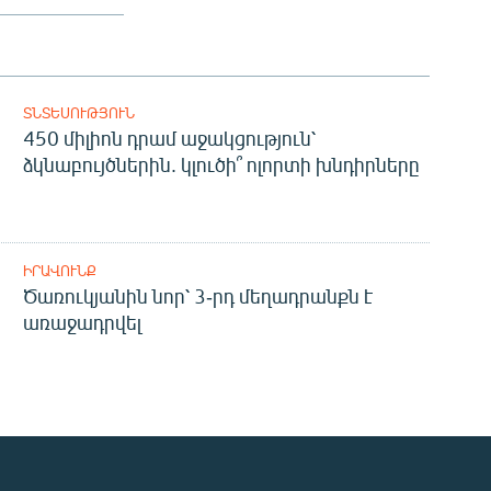
ՏՆՏԵՍՈՒԹՅՈՒՆ
450 միլիոն դրամ աջակցություն՝
ձկնաբույծներին. կլուծի՞ ոլորտի խնդիրները
ԻՐԱՎՈՒՆՔ
Ծառուկյանին նոր՝ 3-րդ մեղադրանքն է
առաջադրվել