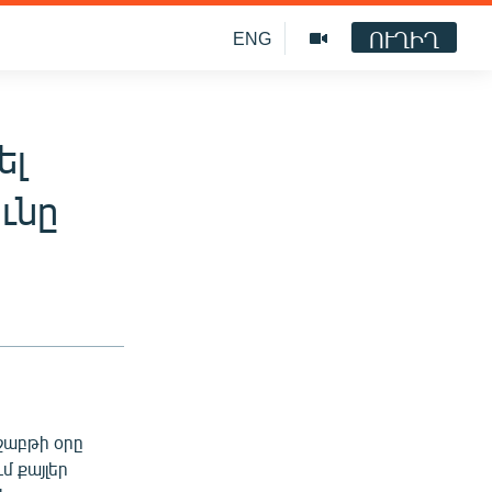
ՈՒՂԻՂ
ENG
ել
ւնը
շաբթի օրը
մ քայլեր