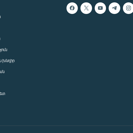
ն
ն
յուն
 խնդիր
ան
նետ