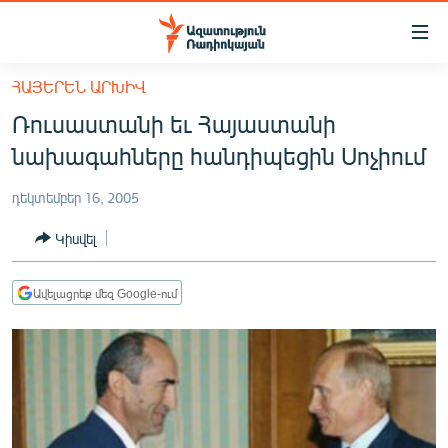
Մատչելիության
հղումներ
Անցնել
ՀԱՅԵՐԵՆ ԱՐԽԻՎ
հիմնական
ԱԶԱՏՈՒԹՅՈՒՆ TV
Ռուսաստանի եւ Հայաստանի
բովանդակությանը
ՀԱՅԱՍՏԱՆ
Անցնել
նախագահները հանդիպեցին Սոչիում
հիմնական
ՔԱՂԱՔԱԿԱՆ
մենյուին
դեկտեմբեր 16, 2005
ԸՆՏՐՈՒԹՅՈՒՆՆԵՐ 2026
Որոնում
Կիսվել
ԻՐԱՎՈՒՆՔ
ՀԱՍԱՐԱԿՈՒԹՅՈՒՆ
Ավելացրեք մեզ Google-ում
ՏՆՏԵՍՈՒԹՅՈՒՆ
ՂԱՐԱԲԱՂ
ՊԱՏԵՐԱԶՄԻ 6 ՇԱԲԱԹՆԵՐԸ
ՏԱՐԱԾԱՇՐՋԱՆ