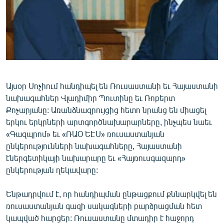
ՄԻՋԱԶԳԱՅԻՆ
ՄՇԱԿՈՒՅԹ
ՍՊՈՐՏ
ՄԵԿՆԱԲԱՆՈՒԹՅՈՒՆ
ՏՏ ԵՒ ԻՆՏԵՐՆԵՏ
Այսօր Սոչիում հանդիպել են Ռուսաստանի եւ Հայաստանի
նախագահներ Վլադիմիր Պուտինը եւ Ռոբերտ
ԿՈՐՈՆԱՎԻՐՈՒՍ
Քոչարյանը: Առանձնազրույցից հետո նրանց են միացել
ԱՐԽԻՎ
երկու երկրների արտգործնախարարները, ինչպես նաեւ
«Գազպրոմ» եւ «ՌԱՕ ԵԷՍ» ռուսաստանյան
ՏԵՍԱՆՅՈՒԹԵՐ
ընկերությունների նախագահները, Հայաստանի
ԲԱՆԱՎԵՃ
էներգետիկայի նախարարը եւ «Հայռուսգազարդ»
ընկերության ղեկավարը:
ՁԳՏԵԼՈՎ ԼԱՎԱԳՈՒՅՆԻՆ
ՓՈԴՔԱՍԹ
Ենթադրվում է, որ հանդիպման ընթացքում քննարկվել են
ռուսաստանյան գազի սակագների բարձրացման հետ
Հայերեն
կապված հարցեր: Ռուսաստանը մտադիր է հաջորդ