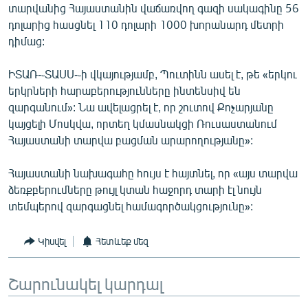
տարվանից Հայաստանին վաճառվող գազի սակագինը 56
English
դոլարից հասցնել 110 դոլարի 1000 խորանարդ մետրի
Русский
դիմաց:
ԻՏԱՌ-֊ՏԱՍՍ-֊ի վկայությամբ, Պուտինն ասել է, թե «երկու
ՀԵՏԵՎԵՔ ՄԵԶ
երկրների հարաբերությունները ինտենսիվ են
զարգանում»: Նա ավելացրել է, որ շուտով Քոչարյանը
կայցելի Մոսկվա, որտեղ կմասնակցի Ռուսաստանում
Հայաստանի տարվա բացման արարողությանը»:
«Ազատության» բոլոր կայքերը
Հայաստանի նախագահը հույս է հայտնել, որ «այս տարվա
ձեռքբերումները թույլ կտան հաջորդ տարի էլ նույն
տեմպերով զարգացնել համագործակցությունը»:
Կիսվել
Հետևեք մեզ
Շարունակել կարդալ