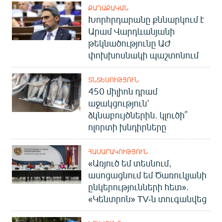
ՔԱՂԱՔԱԿԱՆ
Խորհրդարանը քննարկում է
Արամ Վարդևանյանի
թեկնածությունը ԱԺ
փոխխոսնակի պաշտոնում
ՏՆՏԵՍՈՒԹՅՈՒՆ
450 միլիոն դրամ
աջակցություն՝
ձկնաբույծներին. կլուծի՞
ոլորտի խնդիրները
ՀԱՍԱՐԱԿՈՒԹՅՈՒՆ
«Առյուծ եմ տեսնում,
ասոցացնում եմ Ծառուկյանի
ընկերությունների հետ».
«Կենտրոն» TV-ն տուգանվեց