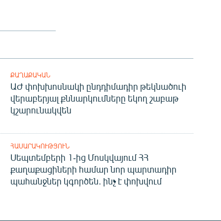
ՔԱՂԱՔԱԿԱՆ
ԱԺ փոխխոսնակի ընդդիմադիր թեկնածուի
վերաբերյալ քննարկումները եկող շաբաթ
կշարունակվեն
ՀԱՍԱՐԱԿՈՒԹՅՈՒՆ
Սեպտեմբերի 1-ից Մոսկվայում ՀՀ
քաղաքացիների համար նոր պարտադիր
պահանջներ կգործեն. ինչ է փոխվում