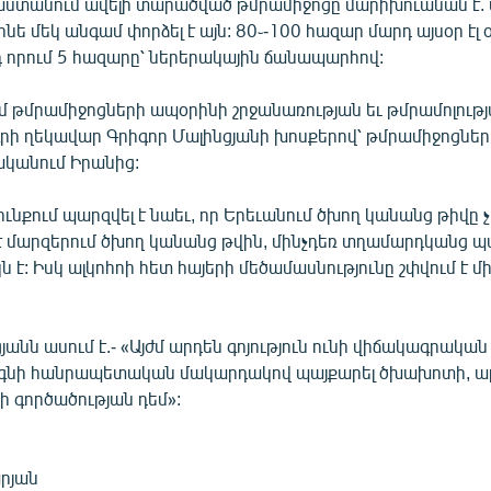
յաստանում ավելի տարածված թմրամիջոցը մարիխուանան է.
նե մեկ անգամ փորձել է այն: 80֊-100 հազար մարդ այսօր էլ
դ որում 5 հազարը՝ ներերակային ճանապարհով:
մ թմրամիջոցների ապօրինի շրջանառության եւ թմրամոլությ
րի ղեկավար Գրիգոր Մալինցյանի խոսքերով՝ թմրամիջոցնե
ականում Իրանից:
ւնքում պարզվել է նաեւ, որ Երեւանում ծխող կանանց թիվը 
է մարզերում ծխող կանանց թվին, մինչդեռ տղամարդկանց պ
 է: Իսկ ալկոհոի հետ հայերի մեծամասնությունը շփվում է մ
յանն ասում է.- «Այժմ արդեն գոյություն ունի վիճակագրական
օգնի հանրապետական մակարդակով պայքարել ծխախոտի, ալկ
ի գործածության դեմ»:
րյան