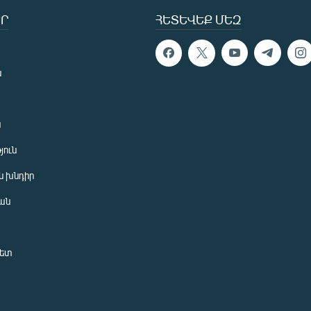
Ր
ՀԵՏԵՎԵՔ ՄԵԶ
ն
ն
յուն
 խնդիր
ան
նետ