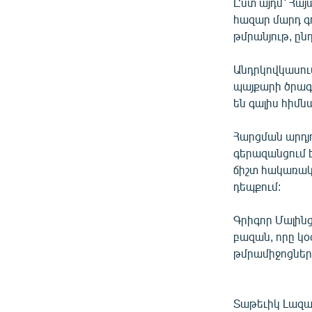
ՄԻՋԱԶԳԱՅԻՆ
Ըստ այդմ՝ Հա
հազար մարդ գո
ՄՇԱԿՈՒՅԹ
թմրանյութ, ըն
ՍՊՈՐՏ
Անդրկովկասու
ՄԵԿՆԱԲԱՆՈՒԹՅՈՒՆ
պայքարի ծրագ
ՏՏ ԵՒ ԻՆՏԵՐՆԵՏ
են գալիս հիմն
ԿՈՐՈՆԱՎԻՐՈՒՍ
Հարցման արդյո
ԱՐԽԻՎ
գերազանցում 
ճիշտ հակառակն
ՏԵՍԱՆՅՈՒԹԵՐ
դեպքում:
ԲԱՆԱՎԵՃ
Գրիգոր Մալինց
ՁԳՏԵԼՈՎ ԼԱՎԱԳՈՒՅՆԻՆ
բազան, որը կ
ՓՈԴՔԱՍԹ
թմրամիջոցներ
Տաթեւիկ Լազա