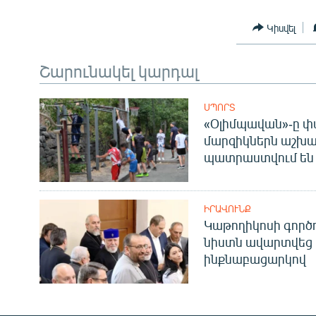
Կիսվել
Շարունակել կարդալ
ՍՊՈՐՏ
«Օլիմպավան»-ը փ
մարզիկներն աշխա
պատրաստվում են 
ԻՐԱՎՈՒՆՔ
Կաթողիկոսի գոր
նիստն ավարտվեց
ինքնաբացարկով