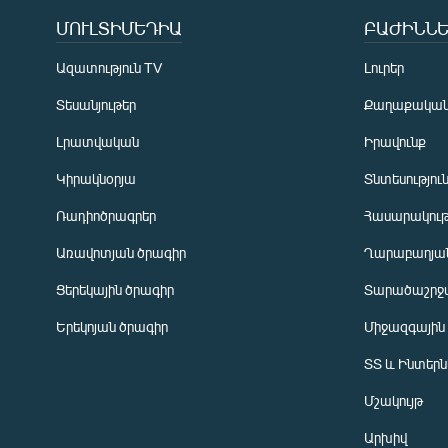
ՄՈՒԼՏԻՄԵԴԻԱ
ԲԱԺԻՆՆԵ
Ազատություն TV
Լուրեր
Տեսանյութեր
Քաղաքակա
Լրատվական
Իրավունք
Կիրակնօրյա
Տնտեսությու
Ռադիոծրագրեր
Հասարակութ
Առավոտյան ծրագիր
Ղարաբաղյան
Ցերեկային ծրագիր
Տարածաշրջ
Հայերեն
Երեկոյան ծրագիր
Միջազգային
English
ՏՏ և Ինտեր
Русский
Մշակույթ
ՀԵՏԵՎԵՔ ՄԵԶ
Արխիվ