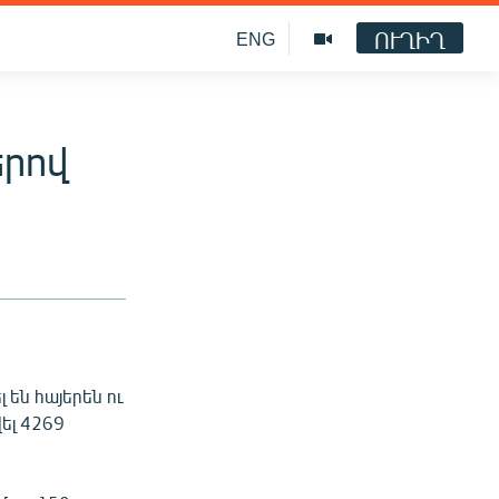
ՈՒՂԻՂ
ENG
երով
 են հայերեն ու
ել 4269