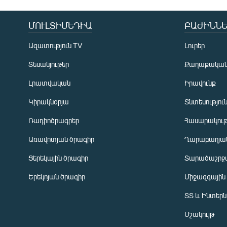
ՄՈՒԼՏԻՄԵԴԻԱ
ԲԱԺԻՆՆԵ
Ազատություն TV
Լուրեր
Տեսանյութեր
Քաղաքակա
Լրատվական
Իրավունք
Կիրակնօրյա
Տնտեսությու
Ռադիոծրագրեր
Հասարակութ
Առավոտյան ծրագիր
Ղարաբաղյան
Ցերեկային ծրագիր
Տարածաշրջ
Հայերեն
Երեկոյան ծրագիր
Միջազգային
English
ՏՏ և Ինտեր
Русский
Մշակույթ