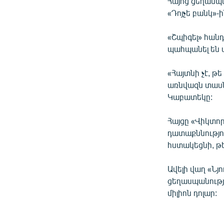
Հայոց ցեղասպ
ՄԻՋԱԶԳԱՅԻՆ
«Դոյչե բանկ»
ՄՇԱԿՈՒՅԹ
«Շպիգել» հանդ
ՍՊՈՐՏ
պահպանել են
ՄԵԿՆԱԲԱՆՈՒԹՅՈՒՆ
«Հայտնի չէ, թ
ՏՏ ԵՒ ԻՆՏԵՐՆԵՏ
առնվազն տասնյ
ԿՈՐՈՆԱՎԻՐՈՒՍ
Կաբատեկը:
ԱՐԽԻՎ
Հայցը «Վիկտոր
ՏԵՍԱՆՅՈՒԹԵՐ
դատաքննությո
հստակեցնի, թե
ԲԱՆԱՎԵՃ
ՁԳՏԵԼՈՎ ԼԱՎԱԳՈՒՅՆԻՆ
Ավելի վաղ «Նյո
ցեղասպանությ
ՓՈԴՔԱՍԹ
միլիոն դոլար: