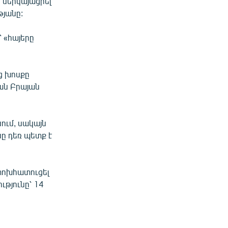
 ներկայացրել
թյանը:
 «հայերը
ց խոսքը
բան Բրայան
ում, սակայն
ը դեռ պետք է
 փոխհատուցել
թյունը՝ 14