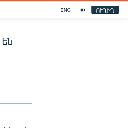
ՈՒՂԻՂ
ENG
 են