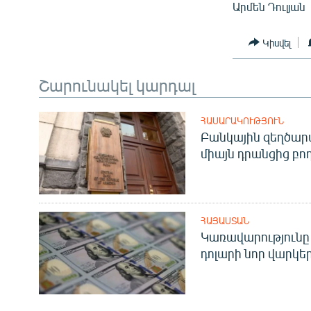
Արմեն Դուլյան
Կիսվել
Շարունակել կարդալ
ՀԱՍԱՐԱԿՈՒԹՅՈՒՆ
Բանկային զեղծարա
միայն դրանցից բող
ՀԱՅԱՍՏԱՆ
Կառավարությունը 
դոլարի նոր վարկեր