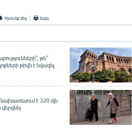
Հետևեք մեզ
Տպել
րությունների՞, թե՞
ոքների թիվն է նվազել
նախատեսում է 320 մլն
 վերցնել