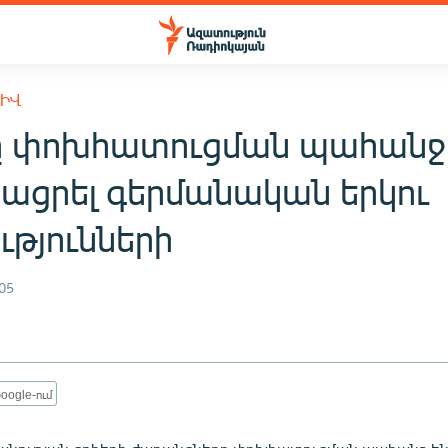
ԽԻՎ
ը փոխհատուցման պահանջ
յացրել գերմանական երկու
ւթյունների
05
oogle-ում