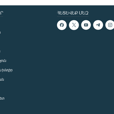
Ր
ՀԵՏԵՎԵՔ ՄԵԶ
ն
ն
յուն
 խնդիր
ան
նետ