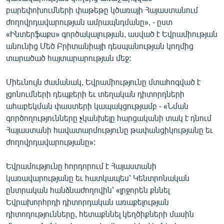
English
բարեփոխումների փաթեթը կծառայի Հայաստանում
ժողովրդավարության ամրապնդմանը», - ըստ
Русский
«Ինտերֆաքս» գործակալության, ասված է Եվրամիության
անունից Մեծ Բրիտանիայի դեսպանության կողմից
ՀԵՏԵՎԵՔ ՄԵԶ
տարածած հայտարարության մեջ:
Միեւնույն ժամանակ, Եվրամիությունը մտահոգված է
լցոնումների դեպքերի եւ տեղական դիտորդների
ահաբեկման փաստերի կապակցությամբ - «Նման
գործողությունները չկանխելը հարցականի տակ է դնում
«Ազատության» բոլոր կայքերը
Հայաստանի հավատարմությունը թափանցիկությանը եւ
ժողովրդավարությանը»:
Եվրամությունը հորդորում է Հայաստանի
կառավարությանը եւ հատկապես՝ Կենտրոնական
ընտրական հանձնաժողովին՝ «լրջորեն քննել
Եվրախորհրդի դիտորդական առաքելության
դիտողությունները, հետաքննել կեղծիքների մասին