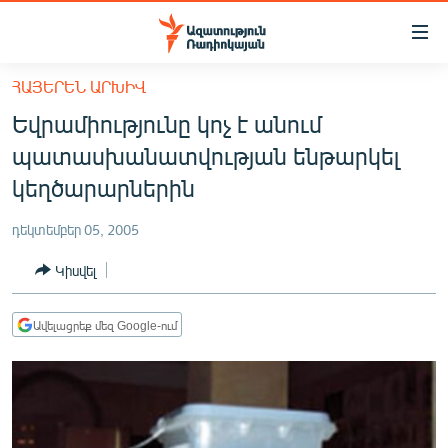
Մատչելիության
հղումներ
Անցնել
ՀԱՅԵՐԵՆ ԱՐԽԻՎ
հիմնական
ԱԶԱՏՈՒԹՅՈՒՆ TV
Եվրամիությունը կոչ է անում
բովանդակությանը
ՀԱՅԱՍՏԱՆ
Անցնել
պատասխանատվության ենթարկել
հիմնական
ՔԱՂԱՔԱԿԱՆ
կեղծարարներին
մենյուին
ԸՆՏՐՈՒԹՅՈՒՆՆԵՐ 2026
Որոնում
դեկտեմբեր 05, 2005
ԻՐԱՎՈՒՆՔ
Կիսվել
ՀԱՍԱՐԱԿՈՒԹՅՈՒՆ
ՏՆՏԵՍՈՒԹՅՈՒՆ
Ավելացրեք մեզ Google-ում
ՂԱՐԱԲԱՂ
ՊԱՏԵՐԱԶՄԻ 6 ՇԱԲԱԹՆԵՐԸ
ՏԱՐԱԾԱՇՐՋԱՆ