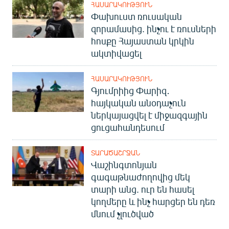
ՀԱՍԱՐԱԿՈՒԹՅՈՒՆ
Փախուստ ռուսական
զորամասից. ինչու է ռուսների
հոսքը Հայաստան կրկին
ակտիվացել
ՀԱՍԱՐԱԿՈՒԹՅՈՒՆ
Գյումրիից Փարիզ․
հայկական անօդաչուն
ներկայացվել է միջազգային
ցուցահանդեսում
ՏԱՐԱԾԱՇՐՋԱՆ
Վաշինգտոնյան
գագաթնաժողովից մեկ
տարի անց. ուր են հասել
կողմերը և ինչ հարցեր են դեռ
մնում չլուծված