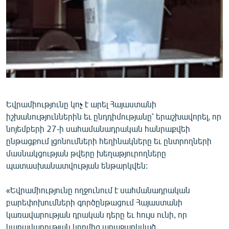
ՄԻՋԱԶԳԱՅԻՆ
ՄՇԱԿՈՒՅԹ
ՍՊՈՐՏ
ՄԵԿՆԱԲԱՆՈՒԹՅՈՒՆ
ՏՏ ԵՒ ԻՆՏԵՐՆԵՏ
ԿՈՐՈՆԱՎԻՐՈՒՍ
Եվրամիությունը կոչ է արել Հայաստանի
իշխանություններին եւ ընդդիմությանը՝ երաշխավորել, որ
ԱՐԽԻՎ
նոյեմբերի 27-ի սահամանադրական հանրաքվեի
ՏԵՍԱՆՅՈՒԹԵՐ
ընթացքում լցոնումների հեղինակները եւ ընտրողների
մասնակցության թվերը խեղաթյուրողները
ԲԱՆԱՎԵՃ
պատասխանատվության ենթարկվեն:
ՁԳՏԵԼՈՎ ԼԱՎԱԳՈՒՅՆԻՆ
«Եվրամիությունը ողջունում է սահմանադրական
ՓՈԴՔԱՍԹ
բարեփոխումների գործընթացում Հայաստանի
կառավարության դրական դերը եւ հույս ունի, որ
Հայերեն
կառավարության կողմից առաջարկված