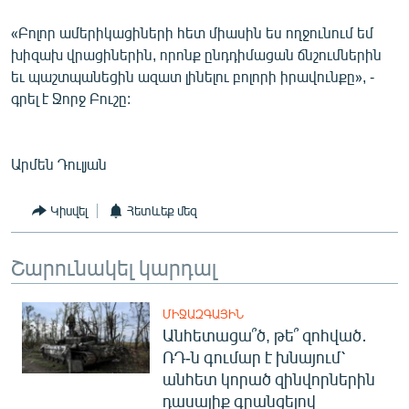
English
«Բոլոր ամերիկացիների հետ միասին ես ողջունում եմ
Русский
խիզախ վրացիներին, որոնք ընդդիմացան ճնշումներին
եւ պաշտպանեցին ազատ լինելու բոլորի իրավունքը», -
գրել է Ջորջ Բուշը:
ՀԵՏԵՎԵՔ ՄԵԶ
Արմեն Դուլյան
Կիսվել
Հետևեք մեզ
«Ազատության» բոլոր կայքերը
Շարունակել կարդալ
ՄԻՋԱԶԳԱՅԻՆ
Անհետացա՞ծ, թե՞ զոհված․
ՌԴ-ն գումար է խնայում՝
անհետ կորած զինվորներին
դասալիք գրանցելով