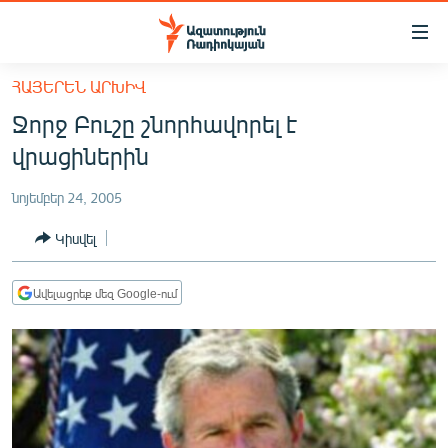
Մատչելիության
հղումներ
Անցնել
ՀԱՅԵՐԵՆ ԱՐԽԻՎ
հիմնական
ԱԶԱՏՈՒԹՅՈՒՆ TV
Ջորջ Բուշը շնորհավորել է
բովանդակությանը
ՀԱՅԱՍՏԱՆ
Անցնել
վրացիներին
հիմնական
ՔԱՂԱՔԱԿԱՆ
մենյուին
նոյեմբեր 24, 2005
ԸՆՏՐՈՒԹՅՈՒՆՆԵՐ 2026
Որոնում
Կիսվել
ԻՐԱՎՈՒՆՔ
ՀԱՍԱՐԱԿՈՒԹՅՈՒՆ
Ավելացրեք մեզ Google-ում
ՏՆՏԵՍՈՒԹՅՈՒՆ
ՂԱՐԱԲԱՂ
ՊԱՏԵՐԱԶՄԻ 6 ՇԱԲԱԹՆԵՐԸ
ՏԱՐԱԾԱՇՐՋԱՆ