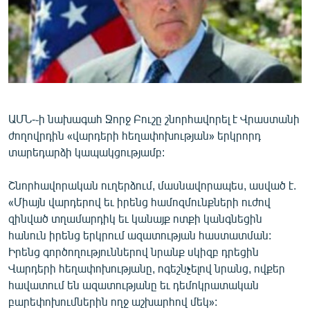
ՄԻՋԱԶԳԱՅԻՆ
ՄՇԱԿՈՒՅԹ
ՍՊՈՐՏ
ՄԵԿՆԱԲԱՆՈՒԹՅՈՒՆ
ՏՏ ԵՒ ԻՆՏԵՐՆԵՏ
ԱՄՆ-֊ի նախագահ Ջորջ Բուշը շնորհավորել է Վրաստանի
ժողովրդին «վարդերի հեղափոխության» երկրորդ
ԿՈՐՈՆԱՎԻՐՈՒՍ
տարեդարձի կապակցությամբ:
ԱՐԽԻՎ
Շնորհավորական ուղերձում, մասնավորապես, ասված է.
ՏԵՍԱՆՅՈՒԹԵՐ
«Միայն վարդերով եւ իրենց համոզմունքների ուժով
ԲԱՆԱՎԵՃ
զինված տղամարդիկ եւ կանայք ոտքի կանգնեցին
հանուն իրենց երկրում ազատության հաստատման:
ՁԳՏԵԼՈՎ ԼԱՎԱԳՈՒՅՆԻՆ
Իրենց գործողություններով նրանք սկիզբ դրեցին
ՓՈԴՔԱՍԹ
Վարդերի հեղափոխությանը, ոգեշնչելով նրանց, ովքեր
հավատում են ազատությանը եւ դեմոկրատական
Հայերեն
բարեփոխումներին ողջ աշխարհով մեկ»: