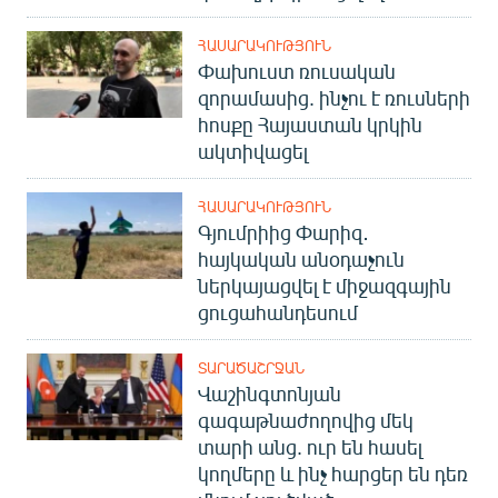
ՀԱՍԱՐԱԿՈՒԹՅՈՒՆ
Փախուստ ռուսական
զորամասից. ինչու է ռուսների
հոսքը Հայաստան կրկին
ակտիվացել
ՀԱՍԱՐԱԿՈՒԹՅՈՒՆ
Գյումրիից Փարիզ․
հայկական անօդաչուն
ներկայացվել է միջազգային
ցուցահանդեսում
ՏԱՐԱԾԱՇՐՋԱՆ
Վաշինգտոնյան
գագաթնաժողովից մեկ
տարի անց. ուր են հասել
կողմերը և ինչ հարցեր են դեռ