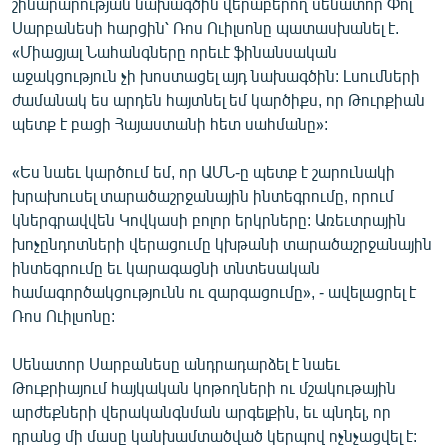
շինարարության նախագծին վերաբերող սենատոր Փոլ
English
Սարբանեսի հարցին՝ Ռոս Ուիլսոնը պատասխանել է.
«Միացյալ Նահանգները որեւէ ֆինանսական
Русский
աջակցություն չի խոստացել այդ նախագծին: Լսումների
ժամանակ ես արդեն հայտնել եմ կարծիքս, որ Թուրքիան
ՀԵՏԵՎԵՔ ՄԵԶ
պետք է բացի Հայաստանի հետ սահմանը»:
«Ես նաեւ կարծում եմ, որ ԱՄՆ-ը պետք է շարունակի
խրախուսել տարածաշրջանային ինտեգրումը, որում
կներգրավվեն Կովկասի բոլոր երկրները: Առեւտրային
խոչընդոտների վերացումը կխթանի տարածաշրջանային
«Ազատության» բոլոր կայքերը
ինտեգրումը եւ կարագացնի տնտեսական
համագործակցությունն ու զարգացումը», - ավելացրել է
Ռոս Ուիլսոնը:
Սենատոր Սարբանեսը անդրադարձել է նաեւ
Թուքրիայում հայկական կոթողների ու մշակութային
արժեքների վերականգնման արգելքին, եւ պնդել, որ
դրանց մի մասը կանխամտածված կերպով ոչնչացվել է: