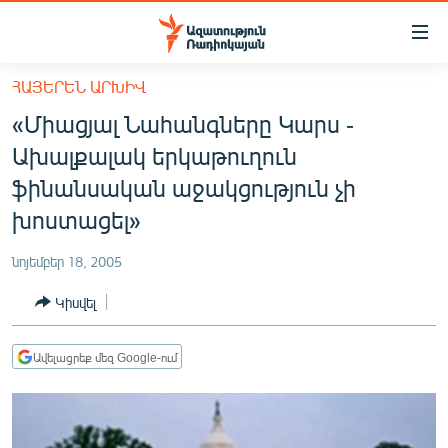
Մատչելիության
հղումներ
Անցնել
ՀԱՅԵՐԵՆ ԱՐԽԻՎ
հիմնական
ԱԶԱՏՈՒԹՅՈՒՆ TV
«Միացյալ Նահանգները Կարս -
բովանդակությանը
ՀԱՅԱՍՏԱՆ
Անցնել
Ախալքալակ երկաթուղուն
հիմնական
ՔԱՂԱՔԱԿԱՆ
ֆինանսական աջակցություն չի
մենյուին
ԸՆՏՐՈՒԹՅՈՒՆՆԵՐ 2026
խոստացել»
Որոնում
ԻՐԱՎՈՒՆՔ
նոյեմբեր 18, 2005
ՀԱՍԱՐԱԿՈՒԹՅՈՒՆ
Կիսվել
ՏՆՏԵՍՈՒԹՅՈՒՆ
ՂԱՐԱԲԱՂ
Ավելացրեք մեզ Google-ում
ՊԱՏԵՐԱԶՄԻ 6 ՇԱԲԱԹՆԵՐԸ
ՏԱՐԱԾԱՇՐՋԱՆ