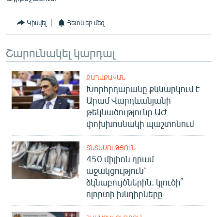
Կիսվել
Հետևեք մեզ
Շարունակել կարդալ
ՔԱՂԱՔԱԿԱՆ
Խորհրդարանը քննարկում է
Արամ Վարդևանյանի
թեկնածությունը ԱԺ
փոխխոսնակի պաշտոնում
ՏՆՏԵՍՈՒԹՅՈՒՆ
450 միլիոն դրամ
աջակցություն՝
ձկնաբույծներին. կլուծի՞
ոլորտի խնդիրները