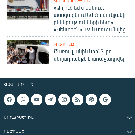
ՀԱՍԱՐԱԿՈՒԹՅՈՒՆ
«Առյուծ եմ տեսնում,
ասոցացնում եմ Ծառուկյանի
ընկերությունների հետ».
«Կենտրոն» TV-ն տուգանվեց
ԻՐԱՎՈՒՆՔ
Ծառուկյանին նոր՝ 3-րդ
մեղադրանքն է առաջադրվել
ՀԵՏԵՎԵՔ ՄԵԶ
ՄՈՒԼՏԻՄԵԴԻԱ
ԲԱԺԻՆՆԵՐ