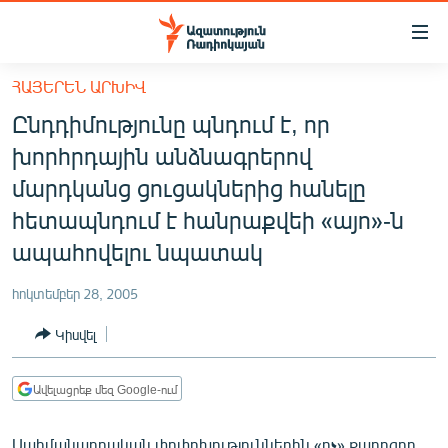
Մատչելիության
հղումներ
Անցնել
ՀԱՅԵՐԵՆ ԱՐԽԻՎ
հիմնական
ԱԶԱՏՈՒԹՅՈՒՆ TV
Ընդդիմությունը պնդում է, որ
բովանդակությանը
ՀԱՅԱՍՏԱՆ
Անցնել
խորհրդային անձնագրերով
հիմնական
ՔԱՂԱՔԱԿԱՆ
մարդկանց ցուցակներից հանելը
մենյուին
ԸՆՏՐՈՒԹՅՈՒՆՆԵՐ 2026
հետապնդում է հանրաքվեի «այո»-ն
Որոնում
ապահովելու նպատակ
ԻՐԱՎՈՒՆՔ
ՀԱՍԱՐԱԿՈՒԹՅՈՒՆ
հոկտեմբեր 28, 2005
ՏՆՏԵՍՈՒԹՅՈՒՆ
Կիսվել
ՂԱՐԱԲԱՂ
Ավելացրեք մեզ Google-ում
ՊԱՏԵՐԱԶՄԻ 6 ՇԱԲԱԹՆԵՐԸ
ՏԱՐԱԾԱՇՐՋԱՆ
Սահմանադրական փոփոխություններին «ոչ» քարոզող