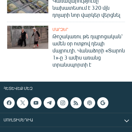
Կառավարությունը
նախատեսում է 320 մլն
դոլարի նոր վարկեր վերցնել
ՄԱՐԶԵՐ
Թոշակառու թե դպրոցական՝
ամեն օր ոտքով դեպի
մայրուղի. Վանաձորի «Տարոն
1»-ը 3 ամիս առանց
տրանսպորտի է
ՀԵՏԵՎԵՔ ՄԵԶ
ՄՈՒԼՏԻՄԵԴԻԱ