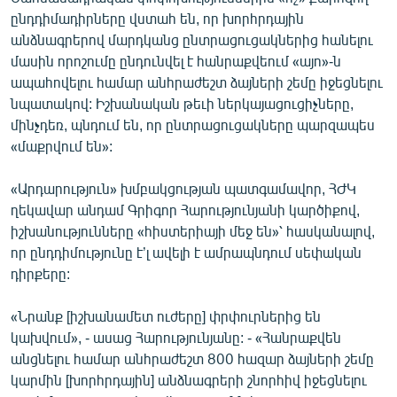
ՄԻՋԱԶԳԱՅԻՆ
ընդդիմադիրները վստահ են, որ խորհրդային
անձնագրերով մարդկանց ընտրացուցակներից հանելու
ՄՇԱԿՈՒՅԹ
մասին որոշումը ընդունվել է հանրաքվեում «այո»-ն
ՍՊՈՐՏ
ապահովելու համար անհրաժեշտ ձայների շեմը իջեցնելու
նպատակով: Իշխանական թեւի ներկայացուցիչները,
ՄԵԿՆԱԲԱՆՈՒԹՅՈՒՆ
մինչդեռ, պնդում են, որ ընտրացուցակները պարզապես
ՏՏ ԵՒ ԻՆՏԵՐՆԵՏ
«մաքրվում են»:
ԿՈՐՈՆԱՎԻՐՈՒՍ
«Արդարություն» խմբակցության պատգամավոր, ՀԺԿ
ԱՐԽԻՎ
ղեկավար անդամ Գրիգոր Հարությունյանի կարծիքով,
իշխանությունները «հիստերիայի մեջ են»՝ հասկանալով,
ՏԵՍԱՆՅՈՒԹԵՐ
որ ընդդիմությունը է’լ ավելի է ամրապնդում սեփական
ԲԱՆԱՎԵՃ
դիրքերը:
ՁԳՏԵԼՈՎ ԼԱՎԱԳՈՒՅՆԻՆ
«Նրանք [իշխանամետ ուժերը] փրփուրներից են
ՓՈԴՔԱՍԹ
կախվում», - ասաց Հարությունյանը: - «Հանրաքվեն
անցնելու համար անհրաժեշտ 800 հազար ձայների շեմը
կարմին [խորհրդային] անձնագրերի շնորհիվ իջեցնելու
Հայերեն