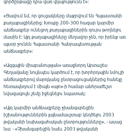
գործընթացը դրա վառ վկայությունն է»:
English
«Ցավում եմ, որ ցուցակները մաքրվում են Հայաստանի
Русский
քաղաքացիներից: Խոսքը 200-300 հազար կարմիր
անձնագրեր ունեցող քաղաքացիներին դուրս թողնելու
ՀԵՏԵՎԵՔ ՄԵԶ
մասին է: Այդ քաղաքացիները մեղավոր չեն, որ իրենք առ
այսօր չունեն Հայաստանի Հանրապետության
անձնագրեր»:
«Ազգային միաբանության» առաջնորդ Արտաշես
«Ազատության» բոլոր կայքերը
Գեղամյանը նույնպես կարծում է, որ խորհրդային նմուշի
անձնագրերով մարդկանց ընտրացուցակներից հանելը
հետապնդում է միայն «այո»-ի համար անհրաժեշտ
նվազագույն շեմը իջեցնելու նպատակ:
«Այդ կարմիր անձնագրերը չխանգարեցին
իշխանություններին լայնամասշտաբ կեղծելու 2003
թվականի նախագահական ընտրությունները», - ասաց
նա: - «Չխանգարեցին նաեւ 2003 թվականի