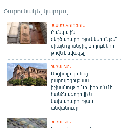
Շարունակել կարդալ
ՀԱՍԱՐԱԿՈՒԹՅՈՒՆ
Բանկային
զեղծարարությունների՞, թե՞
միայն դրանցից բողոքների
թիվն է նվազել
ՀԱՅԱՍՏԱՆ
Սոցիալականից՝
բարեկեցության.
իշխանությունը փոխո՞ւմ է
հանձնաժողովի և
նախարարության
անվանումը
ՀԱՅԱՍՏԱՆ