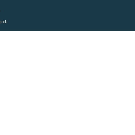
ն
յուն
 խնդիր
ան
նետ
ետ
Հայտարարություններ