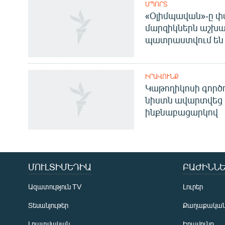
ՍՊՈՐՏ
«Օլիմպավան»-ը փ
մարզիկներն աշխա
պատրաստվում են 
ԻՐԱՎՈՒՆՔ
Կաթողիկոսի գոր
նիստն ավարտվեց
ինքնաբացարկով
Հայերեն
English
Русский
ՄՈՒԼՏԻՄԵԴԻԱ
ԲԱԺԻՆՆԵ
Ազատություն TV
Լուրեր
ՀԵՏԵՎԵՔ ՄԵԶ
Տեսանյութեր
Քաղաքակա
Լրատվական
Իրավունք