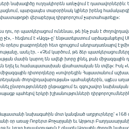
ների նախագիծը ուղղակիորեն առնչվում է դատավորներին: 
կացնում, պարզապես տարօրինակ կլիներ իրենց համակարգի
 փաստաթղթի վերաբերյալ դիրքորոշում չարտահայտելը»:
 ես դու, որ պատկերացում ունենաս, թե ինչ բան է ժողովրդավ
 չէ», - հեգնում է «Ազգ»-ը՝ ենթատեքստում արձագանքելով Ս
րն օրերս լրագրողների հետ զրույցում անդրադառնալով Էջմ
ւթյանը, ասել էր. - «Չեմ կարծում, թե ձեր պատկերացումներ
թյան մասին կարող են ավելի խորը լինել, քան միջազգային 
 են եղել եւ համապատասխան գնահատական են տվել»: Իսկ «
միջազգային դիտորդները «սովորեցին Հայաստանում աշխատ
եղական ժողովրդավարության» պահանջներին, այլեւս աղ
եսնել ընտրությունների ընթացքում եւ զգուշավոր նախնակ
այացք պահելով երկրի իշխանությունների դիրքորոշումների
 Հայաստանի նախագահին մոտ կանգնած աղբյուրները՝ «168 
ի քանի օր առաջ Ռոբերտ Քոչարյանի եւ Արթուր Բաղդասարյանի
րջ եւ կոշտ խոսակցություն է գնացել Ազգային ժողովի նախա