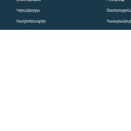
Կիրակնօրյա
Տնտեսությու
«Ազատության» բոլոր կայքերը
Ռադիոծրագրեր
Հասարակութ
Առավոտյան ծրագիր
Ղարաբաղյան
Ցերեկային ծրագիր
Տարածաշրջ
Երեկոյան ծրագիր
Միջազգային
ՏՏ և Ինտեր
Մշակույթ
Արխիվ
ՄԵՐ ՄԱՍԻՆ
«Ազատություն» ռ/կ
Կապը մեզ հ