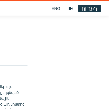
ՈՒՂԻՂ
ENG
մեր այս
 ընդգծված
մային
ծ այդ նիստից