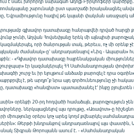
ւմ է նաեւ խորհրդի նախագահ Ադոլֆ Բիրկհոֆերի կարծիքը. 
ոմակայանը շարունակի ըստ պատշաճի իրականացնել անվ
րը, Եվրամիությունը հազիվ թե կայանի փակման առաջարկ ա
դրությամբ գլխավոր դատախազը հանրաքվեի դրված հարցի ք
վունք չունի, Աղվան Հովսեփյանը երեկ մի այնպիսի քարոզչա
 կազմակերպել, որի ծանրության տակ, թերեւս, ոչ մի օրենք չէ
«Հայկական ժամանակ»-ը՝ անդրադառնալով «Նիգ - Ապարան» 
աքին: - «Գլխավոր դատախազը հայրենակցական միություննե
 շուրջպար» էր կազմակերպել ՀՀ Սահմանադրության փոփոխո
ագծի շուրջ եւ իր ելույթում անձամբ քարոզել է դրա օգտին»
քրքրվել է, թե արդյո՞ք նրա այդ գործունեությունը չի հակաս
ը, դատախազը «հանգիստ» պատասխանել է՝ ինքը բյուլետեն 
սին» օրենքի 20-րդ հոդվածի համաձայն, քարոզչություն չե
որները. ներկայացնելով այս դրույթը, «Առավոտ»-ը հիշեցնու
րի միությունը օրերս կոչ արեց կողմ քվեարկել սահմանադր
ներին»: Թերթի խնդրանքով անդրադառնալով այս փաստին, 
սնակ Տիգրան Թորոսյանն ասում է. - «Սահմանադրական