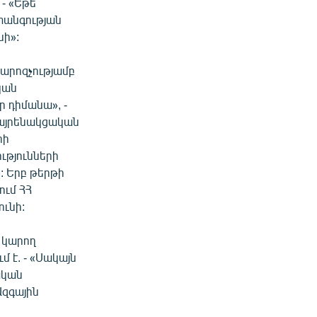
- «Եթե
տանգության
նի»:
արոզչությամբ
կան
ր դիմանա», -
հայրենակցական
րի
ւթյունների
: Երբ թերթի
ում ՀՀ
ունի:
ն կարող
մ է. - «Սակայն
ական
Ազգային