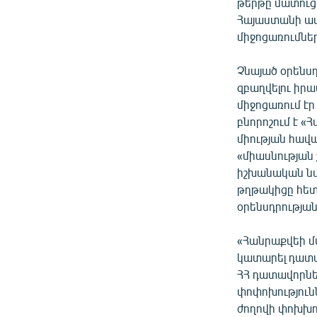
ՄԻՋԱԶԳԱՅԻՆ
թերթը մատուցո
Հայաստանի ատ
ՄՇԱԿՈՒՅԹ
միջոցառումնե
ՍՊՈՐՏ
Չնայած օրենս
ՄԵԿՆԱԲԱՆՈՒԹՅՈՒՆ
զբաղվելու իրա
ՏՏ ԵՒ ԻՆՏԵՐՆԵՏ
միջոցառում էր
բնորոշում է 
ԿՈՐՈՆԱՎԻՐՈՒՍ
միության հավ
ԱՐԽԻՎ
«միասնության
իշխանական նախ
ՏԵՍԱՆՅՈՒԹԵՐ
թղթակիցը հետա
ԲԱՆԱՎԵՃ
օրենսդրության
ՁԳՏԵԼՈՎ ԼԱՎԱԳՈՒՅՆԻՆ
«Հանրաքվեի մա
ՓՈԴՔԱՍԹ
կատարել դատավ
ՀՀ դատավորնե
փոփոխություն
ժողովի փոխխո