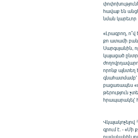
փոփոխություն
հավաք են անց
նման կարեւոր
«Լրագրող, ո՞վ
քո ատամի բանը
Սարգսյանին, ո
կայացած ընտրո
ժողովրդավարու
որոնք այնտեղ
գնահատմամբ՝ 
բացառապես «տ
թերություն չտ
հրապարակել՝ հ
Վկայակոչելով
գրում է. - «Մ
բավականին լու