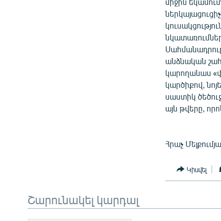
միջին եկամուտ
ներկայացուցի
կուսակցությու
նկատառումները
Սահմանադրութ
անձնական շահե
կարողանաս «փ
կարծիքով, նոյ
սաստիկ ծեծու
այն թվերը, որ
Հրաչ Մելքումյ
Կիսվել
Շարունակել կարդալ