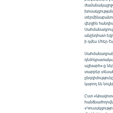
ժամանակաշրջան
խոսակցության 
տերմինաբանութ
վերջին հանդի
Սահմանադրութ
անընդհատ եվր
ի դմես Մհեր Շ
Սահմանադրակա
դեմոկրատական
աշխարհ»-ը ներ
տարբեր տեսակե
ընդդիմություն
կարող են նույն
Ըստ «Առավոտ»-
հանձնաժողովնե
«Կուսակցությո