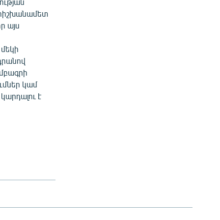
ության
երիշխանամետ
ր այս
 մեկի
 դրանով
խմբագրի
ումներ կամ
կարդալու է