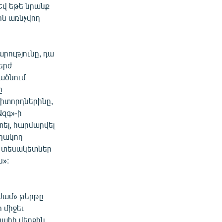
Եվ եթե նրանք
ն առնչվող
արությունը, դա
երժ
իածնում
ը
դիտորդներինը,
Ազգ»-ի
ել, հարմարվել
աղակող
ան տեսակետներ
ն»:
ժամ» թերթը
 միջեւ
գահի վերջին