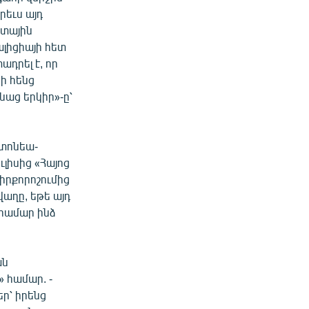
րեւս այդ
ատային
ալիցիայի հետ
դրել է, որ
ի հենց
աց երկիր»-ը՝
տոնեա-
լիսից «Հայոց
դիրքորոշումից
աղը, եթե այդ
 համար ինձ
ան
 համար. -
եր՝ իրենց