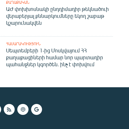
ՔԱՂԱՔԱԿԱՆ
ԱԺ փոխխոսնակի ընդդիմադիր թեկնածուի
վերաբերյալ քննարկումները եկող շաբաթ
կշարունակվեն
ՀԱՍԱՐԱԿՈՒԹՅՈՒՆ
Սեպտեմբերի 1-ից Մոսկվայում ՀՀ
քաղաքացիների համար նոր պարտադիր
պահանջներ կգործեն. ինչ է փոխվում