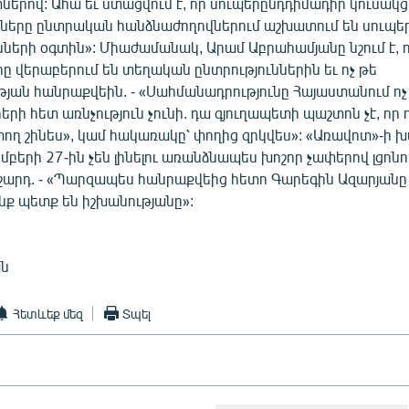
ներով: Ահա եւ ստացվում է, որ սուպերընդդիմադիր կուսակց
չները ընտրական հանձնաժողովներում աշխատում են սուպ
նների օգտին»: Միաժամանակ, Արամ Աբրահամյանը նշում է, ո
 վերաբերում են տեղական ընտրություններին եւ ոչ թե
յան հանրաքվեին. - «Սահմանադրությունը Հայաստանում ոչ
րի հետ առնչություն չունի. դա գյուղապետի պաշտոն չէ, որ
ող շինես», կամ հակառակը՝ փողից զրկվես»: «Առավոտ»-ի 
եմբերի 27-ին չեն լինելու առանձնապես խոշոր չափերով լցոն
ջարդ. - «Պարզապես հանրաքվեից հետո Գարեգին Ազարյանը 
ոնք պետք են իշխանությանը»:
ան
Հետևեք մեզ
Տպել