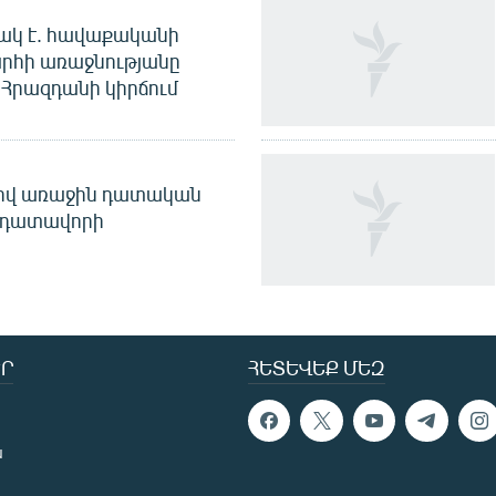
ակ է. հավաքականի
րհի առաջնությանը
Հրազդանի կիրճում
ծով առաջին դատական
 դատավորի
Ր
ՀԵՏԵՎԵՔ ՄԵԶ
ն