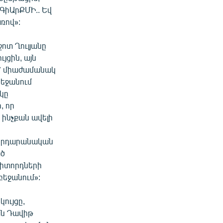
 ԳիԱրՔՄԻ.. Եվ
ռով»:
ոտ Ղուլյանը
յցին, այն
՝ միաժամանակ
բեջանում
ակը
, որ
ինչքան ավելի
րհրդարանական
ած
դիտորդների
բեջանում»:
ույցը,
ան Դավիթ