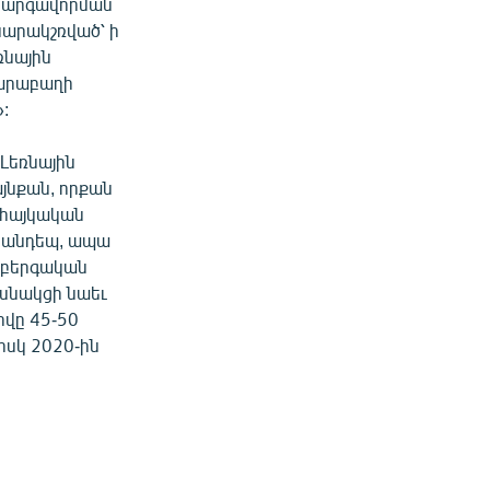
 կարգավորման
սարակշռված՝ ի
ռնային
Ղարաբաղի
:
 Լեռնային
յնքան, որքան
 հայկական
 հանդեպ, ապա
ղբերգական
ասնակցի նաեւ
իվը 45-50
իսկ 2020-ին