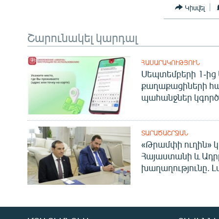
Կիսվել
Շարունակել կարդալ
ՀԱՍԱՐԱԿՈՒԹՅՈՒՆ
Սեպտեմբերի 1-ից 
քաղաքացիների հ
պահանջներ կգործե
ՏԱՐԱԾԱՇՐՋԱՆ
«Թրամփի ուղին» կ
Հայաստանի և Ադր
խաղաղությունը. Լ