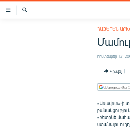
Մատչելիության
հղումներ
Որոնում
Անցնել
ԱԶԱՏՈՒԹՅՈՒՆ TV
հիմնական
ՀԱՅԵՐԵՆ ԱՐ
բովանդակությանը
ՀԱՅԱՍՏԱՆ
Մամուլ
Անցնել
ՔԱՂԱՔԱԿԱՆ
հիմնական
մենյուին
հոկտեմբեր 12, 20
ԸՆՏՐՈՒԹՅՈՒՆՆԵՐ 2026
Որոնում
ԻՐԱՎՈՒՆՔ
Կիսվել
ՀԱՍԱՐԱԿՈՒԹՅՈՒՆ
Ավելացրեք մեզ G
ՏՆՏԵՍՈՒԹՅՈՒՆ
ՂԱՐԱԲԱՂ
«Առավոտ»-ի տե
ՊԱՏԵՐԱԶՄԻ 6 ՇԱԲԱԹՆԵՐԸ
բանակցություն
«ռետինե մահա
ՏԱՐԱԾԱՇՐՋԱՆ
ստանալու ուղղ