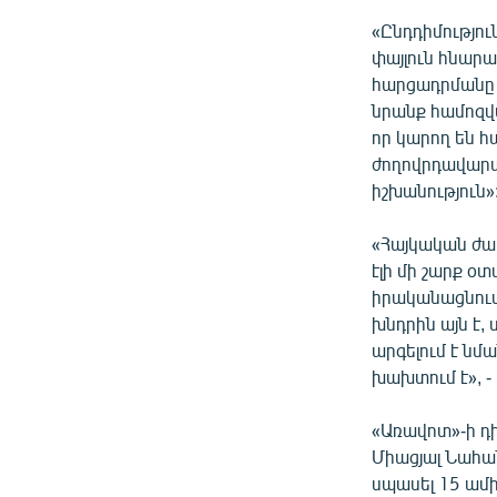
ՄԻՋԱԶԳԱՅԻՆ
«Ընդդիմությո
ՄՇԱԿՈՒՅԹ
փայլուն հնարա
ՍՊՈՐՏ
հարցադրմանը Ս
նրանք համոզվա
ՄԵԿՆԱԲԱՆՈՒԹՅՈՒՆ
որ կարող են հ
ՏՏ ԵՒ ԻՆՏԵՐՆԵՏ
ժողովրդավարա
իշխանություն»
ԿՈՐՈՆԱՎԻՐՈՒՍ
ԱՐԽԻՎ
«Հայկական ժա
էլի մի շարք օ
ՏԵՍԱՆՅՈՒԹԵՐ
իրականացնում
ԲԱՆԱՎԵՃ
խնդրին այն է,
արգելում է նմ
ՁԳՏԵԼՈՎ ԼԱՎԱԳՈՒՅՆԻՆ
խախտում է», -
ՓՈԴՔԱՍԹ
«Առավոտ»-ի դ
Միացյալ Նահա
սպասել 15 ամի