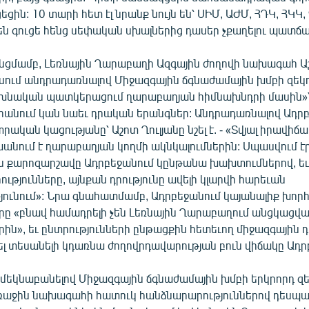
եցին: 10 տարի հետ էլ նրանք նույն են՝ ՍԻՄ, ԱԺՄ, ՀԴԿ, ՀԿԿ,
են գուցե հենց սեփական սխալներից դասեր չքաղելու պատճա
նցմամբ, Լեռնային Ղարաբաղի Ազգային ժողովի նախագահ Աշ
սում անդրադառնալով Միջազգային ճգնաժամային խմբի զեկու
ախնական պատկերացում ղարաբաղյան հիմնախնդրի մասին»
դրանում կան նաեւ դրական երանգներ: Անդրադառնալով Ադր
ական կացությանը՝ Աշոտ Ղուլյանը նշել է. - «Տվյալ իրավիճ
ում է ղարաբաղյան կողմի ակնկալումներին: Սպասվում էր
քարոզարշավը Ադրբեջանում կընթանա խախտումներով, եւ 
ւթյունները, այնքան դրությունը ավելի կլարվի հարեւան
ունում»: Նրա գնահատմամբ, Ադրբեջանում կայանալիք խո
երը «բնավ համադրելի չեն Լեռնային Ղարաբաղում անցկացվ
րին», եւ ընտրությունների ընթացքին հետեւող միջազգային 
լ տեսանելի կդառնա ժողովրդավարության բուն վիճակը Ադր
մեկնաբանելով Միջազգային ճգնաժամային խմբի երկրորդ զեկ
աջին նախագահի հատուկ հանձնարարություններով դեսպ