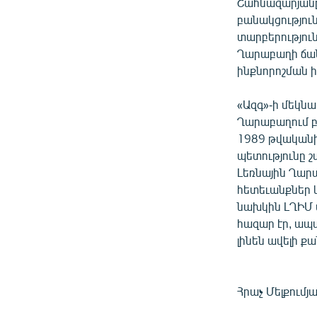
Շահնազարյանը
բանակցությու
տարբերություն
Ղարաբաղի ճան
ինքնորոշման ի
«Ազգ»-ի մեկնա
Ղարաբաղում բ
1989 թվականի
պետությունը 
Լեռնային Ղար
հետեւանքներ 
նախկին ԼՂԻՄ 
հազար էր, ապա
լինեն ավելի ք
Հրաչ Մելքումյ