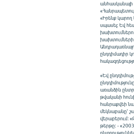
անհասկանալի կ
«Հանրապետութ
«Իրենք կարող 
սպասել: Եվ հ
խախտումներով, 
խախտումների պ
Անդրադառնալով
ընդդիմադիր կո
հակազդեցությո
«Եվ ընդդիմութ
ընդդիմությու
առանձին ընտրո
թվականի հուն
հանրաքվեի նա
մեկնաբանը՝ շա
վերաբերում: «
թերթը: - «200
ընտրությունն