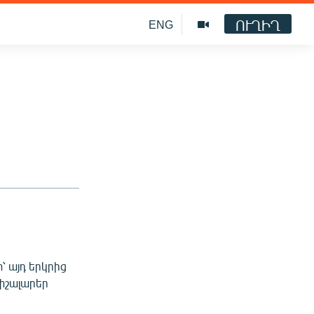
ՈՒՂԻՂ
ENG
՝ այդ երկրից
փշալարեր