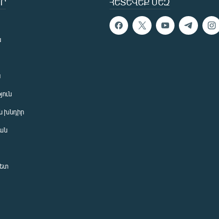
Ր
ՀԵՏԵՎԵՔ ՄԵԶ
ն
ն
յուն
 խնդիր
ան
նետ