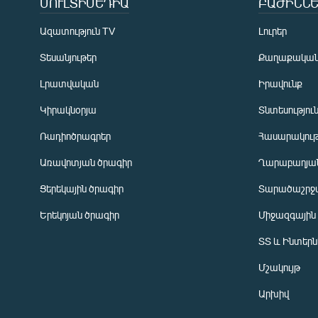
ՄՈՒԼՏԻՄԵԴԻԱ
ԲԱԺԻՆՆԵ
Ազատություն TV
Լուրեր
Տեսանյութեր
Քաղաքակա
Լրատվական
Իրավունք
Կիրակնօրյա
Տնտեսությու
Ռադիոծրագրեր
Հասարակութ
Առավոտյան ծրագիր
Ղարաբաղյան
Ցերեկային ծրագիր
Տարածաշրջ
Հայերեն
Երեկոյան ծրագիր
Միջազգային
English
ՏՏ և Ինտեր
Русский
Մշակույթ
ՀԵՏԵՎԵՔ ՄԵԶ
Արխիվ