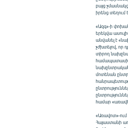
բայց չմասնակց
իրենց տեղում 
«Ազգ»-ի փոխա
երեկվա ասուլի
անվանել է «ն
չժխտելով, որ 
տիրող նախընտր
համապատասխան
նախընտրական 
մոտենան ընտրո
հանրապետությ
ընտրությունն
ընտրություննե
համար «առավե
«Առավոտ»-ում 
Հայաստանի առ