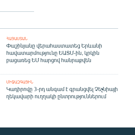
ՀԱՅԱՍՏԱՆ
Փաշինյանը վերահաստատեց Երևանի
հավատարմությունը ԵԱՏՄ-ին, կրկին
բացառեց ԵՄ հարցով հանրաքվեն
ՄԻՋԱԶԳԱՅԻՆ
Կադիրովը 3-րդ անգամ է գրանցվել Չեչնիայի
ղեկավարի ուղղակի ընտրություններում