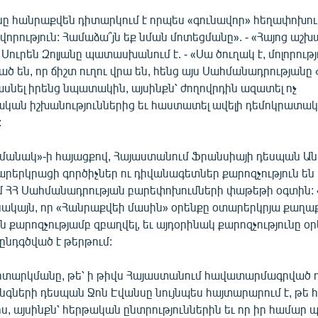
ւնը հանրաքվեն դիտարկում է որպես «գունավոր» հեղափոխու
վորություն: Համաձա՞յն եք նման մոտեցմանը». - «Հայոց աշխ
ուրեն Զոլյանը պատասխանում է. - «Սա ծուղակ է, մոլորությ
ծ են, որ ճիշտ ուղու վրա են, հենց այս Սահմանադրությանը «
ասնել իրենց նպատակին, այսինքն՝ ժողովրդին ազատել ոչ
կան իշխանություններից եւ հաստատել ավելի դեմոկրատա
:
մանակ»-ի հայացքով, Հայաստանում Ֆրանսիայի դեսպան Անրի
տարերկրացի գործիչներ ու դիվանագետներ քարոզչություն են
 ՀՀ Սահմանադրության բարեփոխումների փաթեթի օգտին: 
 սակայն, որ «Հանրաքվեի մասին» օրենքը օտարերկրյա քաղ
ան քարոզչությամբ զբաղվել, եւ այդօրինակ քարոզչությունը 
 ընդգծված է թերթում:
իտարկմանը, թե՝ ի թիվս Հայաստանում հավատարմագրված 
նգների դեսպան Ջոն Էվանսը նույնպես հայտարարում է, թե 
ս, այսինքն՝ հերթական ընտրություններին եւ որ իր համար