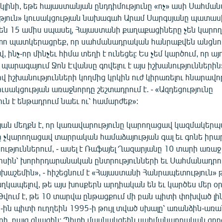
լինի, եթե հայաստանյան ընդդիմությունը «ոչ» ասի Սահման
յուն» կուսակցության նախագահ Արամ Սարգսյանը պատասխա
են 15 ամիս սպասել, Հայաստանի քաղաքացիները չեն կարող
ետո պատկերացրեք, որ սահմանադրական հանրաքվեն անցնու
ինչ-որ մինչեւ հիմա տեղի է ունեցել: Ես չեմ կարծում, որ այ
արագայում Ջոն Էվանսը գովելու է այս իշխանություններին
 իշխանությունների կողմից կրկին ուժ կիրառելու հնարավո
ւսակցության առաջնորդը շեշտադրում է. - «Ազդեցությունը
ւն է ենթադրում նաեւ ու՝ համարժեք»:
յան մեղքն է, որ կառավարությունը կարողացավ կազմակերպվ
նը չկարողացավ տարրական համաձայության գալ եւ գոնե իրա
ւթյուններում, - ասել է Ռաֆայել Ղազարյանը 10 տարի առաջ
իսին՝ խորհրդարանական ընտրությունների եւ Սահմանադրո
խաշեմին», - հիշեցնում է «Հայաստանի Հանրապետություն» 
ղկապելով, թե այս խոսքերն արդիական են եւ կարծես մեր օր
Թվում է, թե 10 տարվա ընթացքում մի բան պիտի փոխված լինե
3-ին պիտի ուղղեին 1995-ի թույլ տված սխալը՝ առանձին-առա
երի, բայց գնացին: Պիտի մասնակցեին սահմանադրական գոր