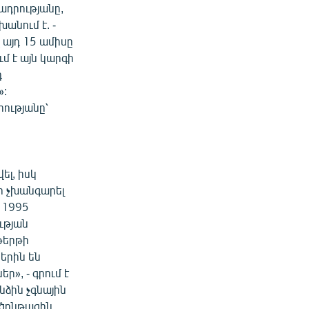
ադրությանը,
նում է. -
 այդ 15 ամիսը
մ է այն կարգի
դ
»:
րությանը՝
ել, իսկ
ր չխանգարել
 1995
ւթյան
թերթի
երին են
ր», - գրում է
նձին չգնային
ծընթացին,