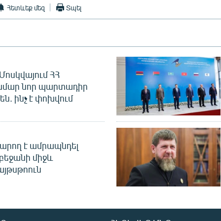
Հետևեք մեզ
Տպել
Մոսկվայում ՀՀ
ամար նոր պարտադիր
ն. ինչ է փոխվում
արող է ամրապնդել
բեջանի միջև
այթսթոուն