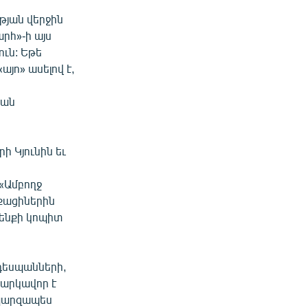
թյան վերջին
արհ»-ի այս
ուն: Եթե
այո» ասելով է,
կան
 Կյունին եւ
«Ամբողջ
աքացիներին
օրենքի կոպիտ
դեսպանների,
հարկավոր է
 պարզապես