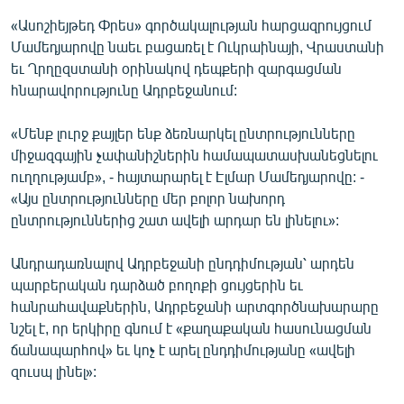
English
«Ասոշիեյթեդ Փրես» գործակալության հարցազրույցում
Մամեդյարովը նաեւ բացառել է Ուկրաինայի, Վրաստանի
Русский
եւ Ղրղըզստանի օրինակով դեպքերի զարգացման
հնարավորությունը Ադրբեջանում:
ՀԵՏԵՎԵՔ ՄԵԶ
«Մենք լուրջ քայլեր ենք ձեռնարկել ընտրությունները
միջազգային չափանիշներին համապատասխանեցնելու
ուղղությամբ», - հայտարարել է Էլմար Մամեդյարովը: -
«Այս ընտրությունները մեր բոլոր նախորդ
ընտրություններից շատ ավելի արդար են լինելու»:
«Ազատության» բոլոր կայքերը
Անդրադառնալով Ադրբեջանի ընդդիմության՝ արդեն
պարբերական դարձած բողոքի ցույցերին եւ
հանրահավաքներին, Ադրբեջանի արտգործնախարարը
նշել է, որ երկիրը գնում է «քաղաքական հասունացման
ճանապարհով» եւ կոչ է արել ընդդիմությանը «ավելի
զուսպ լինել»: