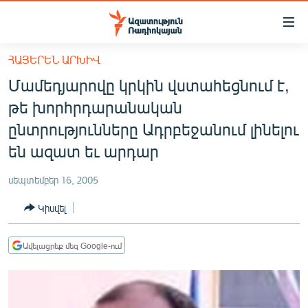
Մատչելիության
հղումներ
Անցնել
ՀԱՅԵՐԵՆ ԱՐԽԻՎ
հիմնական
ԱԶԱՏՈՒԹՅՈՒՆ TV
Մամեդյարովը կրկին վստահեցնում է,
բովանդակությանը
ՀԱՅԱՍՏԱՆ
Անցնել
թե խորհրդարանական
հիմնական
ՔԱՂԱՔԱԿԱՆ
ընտրությունները Ադրբեջանում լինելու
մենյուին
ԸՆՏՐՈՒԹՅՈՒՆՆԵՐ 2026
են ազատ եւ արդար
Որոնում
ԻՐԱՎՈՒՆՔ
սեպտեմբեր 16, 2005
ՀԱՍԱՐԱԿՈՒԹՅՈՒՆ
Կիսվել
ՏՆՏԵՍՈՒԹՅՈՒՆ
ՂԱՐԱԲԱՂ
Ավելացրեք մեզ Google-ում
ՊԱՏԵՐԱԶՄԻ 6 ՇԱԲԱԹՆԵՐԸ
ՏԱՐԱԾԱՇՐՋԱՆ