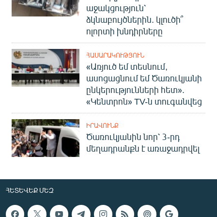
աջակցություն՝
ձկնաբույծներին. կլուծի՞
ոլորտի խնդիրները
ՀԱՍԱՐԱԿՈՒԹՅՈՒՆ
«Առյուծ եմ տեսնում,
ասոցացնում եմ Ծառուկյանի
ընկերությունների հետ».
«Կենտրոն» TV-ն տուգանվեց
ԻՐԱՎՈՒՆՔ
Ծառուկյանին նոր՝ 3-րդ
մեղադրանքն է առաջադրվել
ՀԵՏԵՎԵՔ ՄԵԶ