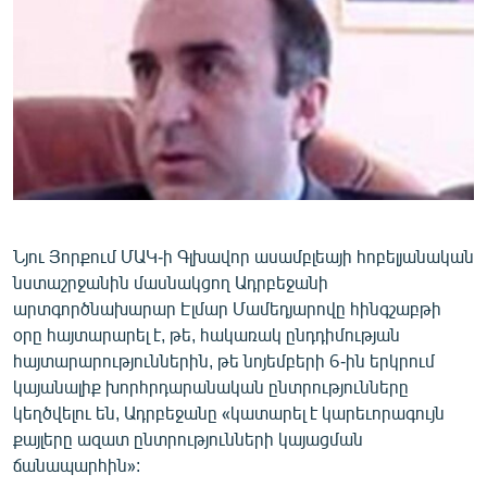
ՄԻՋԱԶԳԱՅԻՆ
ՄՇԱԿՈՒՅԹ
ՍՊՈՐՏ
ՄԵԿՆԱԲԱՆՈՒԹՅՈՒՆ
ՏՏ ԵՒ ԻՆՏԵՐՆԵՏ
ԿՈՐՈՆԱՎԻՐՈՒՍ
ԱՐԽԻՎ
Նյու Յորքում ՄԱԿ-ի Գլխավոր ասամբլեայի հոբելյանական
նստաշրջանին մասնակցող Ադրբեջանի
ՏԵՍԱՆՅՈՒԹԵՐ
արտգործնախարար Էլմար Մամեդյարովը հինգշաբթի
ԲԱՆԱՎԵՃ
օրը հայտարարել է, թե, հակառակ ընդդիմության
հայտարարություններին, թե նոյեմբերի 6-ին երկրում
ՁԳՏԵԼՈՎ ԼԱՎԱԳՈՒՅՆԻՆ
կայանալիք խորհրդարանական ընտրությունները
ՓՈԴՔԱՍԹ
կեղծվելու են, Ադրբեջանը «կատարել է կարեւորագույն
քայլերը ազատ ընտրությունների կայացման
ճանապարհին»:
Հայերեն