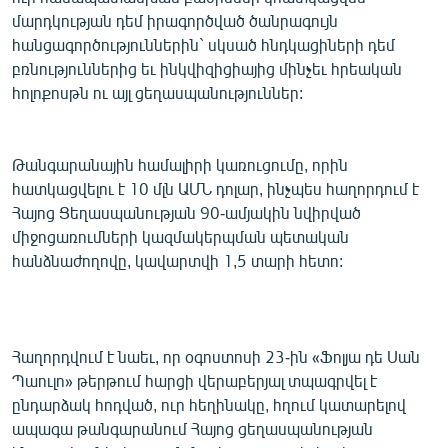
ՄԻՋԱԶԳԱՅԻՆ
մարդկության դեմ իրագործված ծանրագույն
հանցագործություններին` սկսած հնդկացիների դեմ
ՄՇԱԿՈՒՅԹ
բռնություններից եւ ինկվիզիցիայից մինչեւ հրեական
ՍՊՈՐՏ
հոլոքոսթն ու այլ ցեղասպանություններ:
ՄԵԿՆԱԲԱՆՈՒԹՅՈՒՆ
ՏՏ ԵՒ ԻՆՏԵՐՆԵՏ
Թանգարանային համալիրի կառուցումը, որին
հատկացվելու է 10 մլն ԱՄՆ դոլար, ինչպես հաղորդում է
ԿՈՐՈՆԱՎԻՐՈՒՍ
Հայոց Ցեղասպանության 90-ամյակին նվիրված
ԱՐԽԻՎ
միջոցառումների կազմակերպման պետական
հանձնաժողովը, կավարտվի 1,5 տարի հետո:
ՏԵՍԱՆՅՈՒԹԵՐ
ԲԱՆԱՎԵՃ
ՁԳՏԵԼՈՎ ԼԱՎԱԳՈՒՅՆԻՆ
Հաղորդվում է նաեւ, որ օգոստոսի 23-ին «Ֆոլյա դե Սան
ՓՈԴՔԱՍԹ
Պաուլո» թերթում հարցի վերաբերյալ տպագրվել է
ընդարձակ հոդված, ուր հեղինակը, հղում կատարելով
ապագա թանգարանում Հայոց ցեղասպանության
Հայերեն