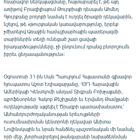
հնարավոր ներկայացմանը, հայտարարել է, թե այդ
English
առիթով Բրազիլիայում Թուրքիայի դեսպան Ահմեդ
Գյուրքանը բողոքի նամակ է ուղղել ծրագրի ղեկավարին,
Русский
նշելով, թե «թուրքական կառավարությունը, երբեք
չժխտելով Առաջին համաշխարհային պատերազմի
ՀԵՏԵՎԵՔ ՄԵԶ
տարիներին տեղի ունեցած շատ ցավալի
իրադարձությունները, չի ընդունում դրանց բնորոշումն
իբրեւ ցեղասպանություն»:
«Ազատության» բոլոր կայքերը
Օգոստոսի 31-ին Սան Պաուլոյում Հայաստանի գլխավոր
հյուպատոս Աշոտ Եղիազարյանը, ՀՅԴ Հարավային
Ամերիկայի Կենտկոմի անդամ Տիգրան Բոխչալյանի,
պրոֆեսորներ Հակոբ Քեշիշյանի եւ Երվանդ Թամջյանի
ուղեկցությամբ այցելել է Ծրագրի պատասխանատու՝
Անհանդուրժողականության երեւույթների
ուսումնասիրման կենտրոնի ղեկավար Անիտա
Նովինսկային եւ նրան հանձնել պաշտոնական մի նամակ,
որի մեջ, շնորհավորելով թանգարանի նախաձեռնման