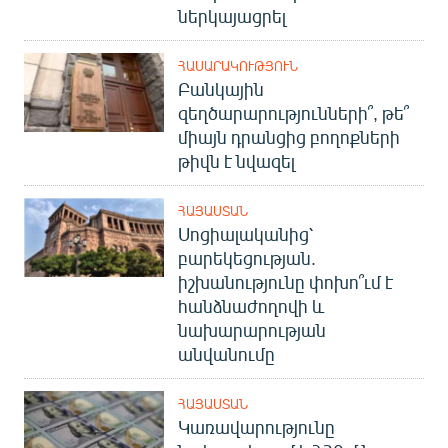
ներկայացրել
ՀԱՍԱՐԱԿՈՒԹՅՈՒՆ
Բանկային
զեղծարարությունների՞, թե՞
միայն դրանցից բողոքների
թիվն է նվազել
ՀԱՅԱՍՏԱՆ
Սոցիալականից՝
բարեկեցության.
իշխանությունը փոխո՞ւմ է
հանձնաժողովի և
նախարարության
անվանումը
ՀԱՅԱՍՏԱՆ
Կառավարությունը