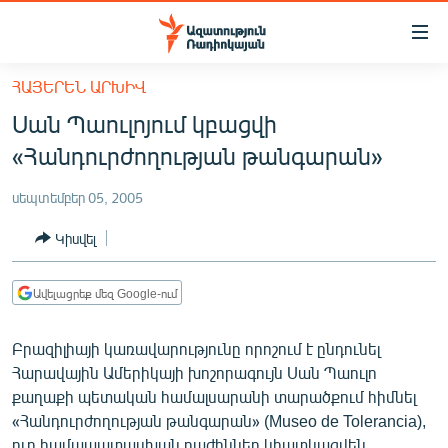
Մատչելիության
հղումներ
Անցնել
ՀԱՅԵՐԵՆ ԱՐԽԻՎ
հիմնական
ԱԶԱՏՈՒԹՅՈՒՆ TV
Սան Պաուլոյում կբացվի
բովանդակությանը
ՀԱՅԱՍՏԱՆ
Անցնել
«Հանդուրժողության թանգարան»
հիմնական
ՔԱՂԱՔԱԿԱՆ
մենյուին
սեպտեմբեր 05, 2005
ԸՆՏՐՈՒԹՅՈՒՆՆԵՐ 2026
Որոնում
Կիսվել
ԻՐԱՎՈՒՆՔ
ՀԱՍԱՐԱԿՈՒԹՅՈՒՆ
Ավելացրեք մեզ Google-ում
ՏՆՏԵՍՈՒԹՅՈՒՆ
Բրազիլիայի կառավարությունը որոշում է ընդունել
ՂԱՐԱԲԱՂ
Հարավային Ամերիկայի խոշորագույն Սան Պաուլո
ՊԱՏԵՐԱԶՄԻ 6 ՇԱԲԱԹՆԵՐԸ
քաղաքի պետական համալսարանի տարածքում հիմնել
«Հանդուրժողության թանգարան» (Museo de Tolerancia),
ՏԱՐԱԾԱՇՐՋԱՆ
ուր համապատասխան բաժիններ կհատկացվեն