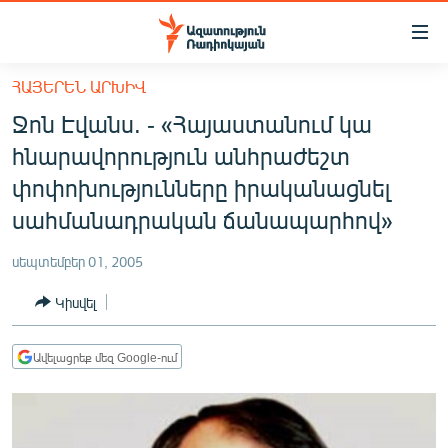
Մատչելիության
հղումներ
Անցնել
ՀԱՅԵՐԵՆ ԱՐԽԻՎ
հիմնական
ԱԶԱՏՈՒԹՅՈՒՆ TV
Ջոն Էվանս. - «Հայաստանում կա
բովանդակությանը
ՀԱՅԱՍՏԱՆ
Անցնել
հնարավորություն անհրաժեշտ
հիմնական
ՔԱՂԱՔԱԿԱՆ
փոփոխությունները իրականացնել
մենյուին
ԸՆՏՐՈՒԹՅՈՒՆՆԵՐ 2026
սահմանադրական ճանապարհով»
Որոնում
ԻՐԱՎՈՒՆՔ
սեպտեմբեր 01, 2005
ՀԱՍԱՐԱԿՈՒԹՅՈՒՆ
Կիսվել
ՏՆՏԵՍՈՒԹՅՈՒՆ
ՂԱՐԱԲԱՂ
Ավելացրեք մեզ Google-ում
ՊԱՏԵՐԱԶՄԻ 6 ՇԱԲԱԹՆԵՐԸ
ՏԱՐԱԾԱՇՐՋԱՆ