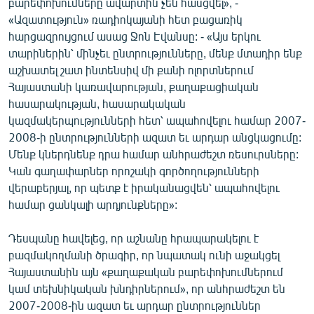
բարեփոխումները ավարտին չեն հասցվել», -
English
«Ազատություն» ռադիոկայանի հետ բացառիկ
հարցազրույցում ասաց Ջոն Էվանսը: - «Այս երկու
Русский
տարիներին՝ մինչեւ ընտրությունները, մենք մտադիր ենք
աշխատել շատ ինտենսիվ մի քանի ոլորտներում
ՀԵՏԵՎԵՔ ՄԵԶ
Հայաստանի կառավարության, քաղաքացիական
հասարակության, հասարակական
կազմակերպությունների հետ՝ ապահովելու համար 2007-
2008-ի ընտրությունների ազատ եւ արդար անցկացումը:
Մենք կներդնենք դրա համար անհրաժեշտ ռեսուրսները:
Կան գաղափարներ որոշակի գործողությունների
«Ազատության» բոլոր կայքերը
վերաբերյալ, որ պետք է իրականացվեն՝ ապահովելու
համար ցանկալի արդյունքները»:
Դեսպանը հավելեց, որ աշնանը հրապարակելու է
բազմակողմանի ծրագիր, որ նպատակ ունի աջակցել
Հայաստանին այն «քաղաքական բարեփոխումներում
կամ տեխնիկական խնդիրներում», որ անհրաժեշտ են
2007-2008-ին ազատ եւ արդար ընտրություններ