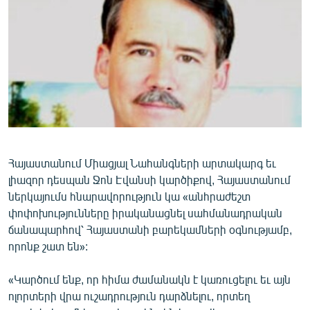
ՄԻՋԱԶԳԱՅԻՆ
ՄՇԱԿՈՒՅԹ
ՍՊՈՐՏ
ՄԵԿՆԱԲԱՆՈՒԹՅՈՒՆ
ՏՏ ԵՒ ԻՆՏԵՐՆԵՏ
ԿՈՐՈՆԱՎԻՐՈՒՍ
ԱՐԽԻՎ
Հայաստանում Միացյալ Նահանգների արտակարգ եւ
լիազոր դեսպան Ջոն Էվանսի կարծիքով, Հայաստանում
ՏԵՍԱՆՅՈՒԹԵՐ
ներկայումս հնարավորություն կա «անհրաժեշտ
ԲԱՆԱՎԵՃ
փոփոխությունները իրականացնել սահմանադրական
ճանապարհով՝ Հայաստանի բարեկամների օգնությամբ,
ՁԳՏԵԼՈՎ ԼԱՎԱԳՈՒՅՆԻՆ
որոնք շատ են»:
ՓՈԴՔԱՍԹ
«Կարծում ենք, որ հիմա ժամանակն է կառուցելու եւ այն
ոլորտերի վրա ուշադրություն դարձնելու, որտեղ
Հայերեն