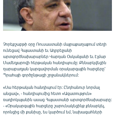
ՄԻՋԱԶԳԱՅԻՆ
ՄՇԱԿՈՒՅԹ
ՍՊՈՐՏ
ՄԵԿՆԱԲԱՆՈՒԹՅՈՒՆ
ՏՏ ԵՒ ԻՆՏԵՐՆԵՏ
Չորեքշաբթի օրը Ռուսաստանի մայրաքաղաքում տեղի
ունեցավ Հայաստանի եւ Ադրբեջանի
ԿՈՐՈՆԱՎԻՐՈՒՍ
արտգործնախարարներ Վարդան Օսկանյանի եւ Էլմար
ԱՐԽԻՎ
Մամեդյարովի հերթական հանդիպումը: Քննարկվեցին
ղարաբաղյան կարգավորման օրակարգային հարցերը՝
ՏԵՍԱՆՅՈՒԹԵՐ
Պրահայի գործընթացի շրջանակներում:
ԲԱՆԱՎԵՃ
«Սա հերթական հանդիպում էր: Ընդհանուր նորմալ
ՁԳՏԵԼՈՎ ԼԱՎԱԳՈՒՅՆԻՆ
անցավ», - հանդիպումից հետո «Ազատություն»
ՓՈԴՔԱՍԹ
ռադիոկայանին ասաց Հայաստանի արտգործնախարարը:
- «Օրակարգային հարցերը շարունակեցինք քննարկել,
Հայերեն
որոնցից մի քանիսը, ես կարծում եմ, նախագահների