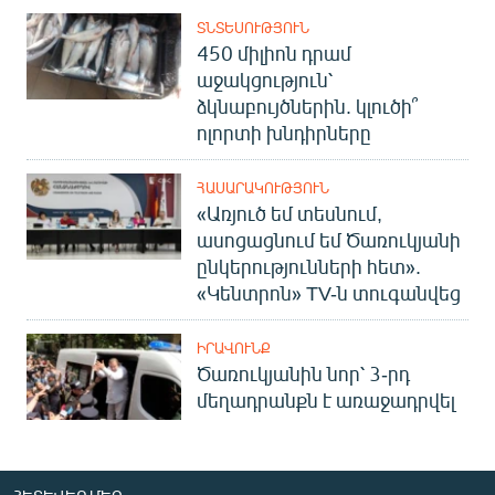
ՏՆՏԵՍՈՒԹՅՈՒՆ
450 միլիոն դրամ
աջակցություն՝
ձկնաբույծներին. կլուծի՞
ոլորտի խնդիրները
ՀԱՍԱՐԱԿՈՒԹՅՈՒՆ
«Առյուծ եմ տեսնում,
ասոցացնում եմ Ծառուկյանի
ընկերությունների հետ».
«Կենտրոն» TV-ն տուգանվեց
ԻՐԱՎՈՒՆՔ
Ծառուկյանին նոր՝ 3-րդ
մեղադրանքն է առաջադրվել