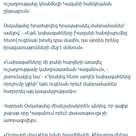
ուշադրությանը կհանձնվի Կազանի հանդիպման
English
ընթացում»:
Русский
Օսկանյանը հրաժարվեց հրապարակել մանրամասներ՝
ասելով. - «Եթե նախագահները [Կազանի հանդիպումից
ՀԵՏԵՎԵՔ ՄԵԶ
հետո] ուզենան խոսել դրա մասին, դա արդեն իրենց
իրավասությունների մեջ է մտնում»:
«Նախագահները մի քանի հարցերի առավել
ուշադրությամբ կանդրադառնան Կազանում», -
«Ազատության» բոլոր կայքերը
շարունակեց նա: - «Դրանից հետո արդեն նախագահները
որոշումը կլինի՝ եթե ուզենան որեւէ մանրամասներ
հաղորդել այդ կապակցությամբ»:
Վարդան Օսկանյանը միանշանակորեն պնդեց, որ գալիք
շաբաթ օրը Կազանում որեւէ փաստաթուղթ չի
ստորագրվելու:
«Ուղղակի մոտ չենք նման իրավիճակի: Քննարկումները