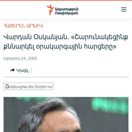
Մատչելիության
հղումներ
Անցնել
ՀԱՅԵՐԵՆ ԱՐԽԻՎ
հիմնական
ԱԶԱՏՈՒԹՅՈՒՆ TV
Վարդան Օսկանյան. «Շարունակեցինք
բովանդակությանը
ՀԱՅԱՍՏԱՆ
Անցնել
քննարկել օրակարգային հարցերը»
հիմնական
ՔԱՂԱՔԱԿԱՆ
մենյուին
օգոստոս 24, 2005
ԸՆՏՐՈՒԹՅՈՒՆՆԵՐ 2026
Որոնում
Կիսվել
ԻՐԱՎՈՒՆՔ
ՀԱՍԱՐԱԿՈՒԹՅՈՒՆ
Ավելացրեք մեզ Google-ում
ՏՆՏԵՍՈՒԹՅՈՒՆ
ՂԱՐԱԲԱՂ
ՊԱՏԵՐԱԶՄԻ 6 ՇԱԲԱԹՆԵՐԸ
ՏԱՐԱԾԱՇՐՋԱՆ