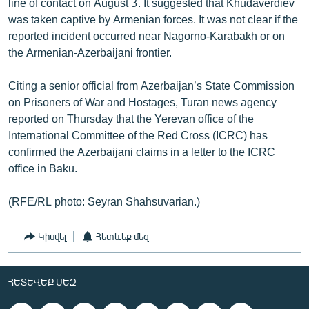
line of contact on August 3. It suggested that Khudaverdiev
English
was taken captive by Armenian forces. It was not clear if the
reported incident occurred near Nagorno-Karabakh or on
Русский
the Armenian-Azerbaijani frontier.
ՀԵՏԵՎԵՔ ՄԵԶ
Citing a senior official from Azerbaijan’s State Commission
on Prisoners of War and Hostages, Turan news agency
reported on Thursday that the Yerevan office of the
International Committee of the Red Cross (ICRC) has
confirmed the Azerbaijani claims in a letter to the ICRC
office in Baku.
«Ազատության» բոլոր կայքերը
(RFE/RL photo: Seyran Shahsuvarian.)
Կիսվել
Հետևեք մեզ
ՀԵՏԵՎԵՔ ՄԵԶ