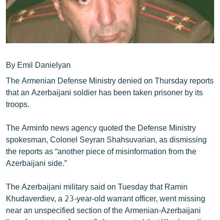
ՄԻՋԱԶԳԱՅԻՆ
ՄՇԱԿՈՒՅԹ
ՍՊՈՐՏ
ՄԵԿՆԱԲԱՆՈՒԹՅՈՒՆ
By Emil Danielyan
ՏՏ ԵՒ ԻՆՏԵՐՆԵՏ
The Armenian Defense Ministry denied on Thursday reports
that an Azerbaijani soldier has been taken prisoner by its
ԿՈՐՈՆԱՎԻՐՈՒՍ
troops.
ԱՐԽԻՎ
The Arminfo news agency quoted the Defense Ministry
ՏԵՍԱՆՅՈՒԹԵՐ
spokesman, Colonel Seyran Shahsuvarian, as dismissing
ԲԱՆԱՎԵՃ
the reports as “another piece of misinformation from the
Azerbaijani side.”
ՁԳՏԵԼՈՎ ԼԱՎԱԳՈՒՅՆԻՆ
ՓՈԴՔԱՍԹ
The Azerbaijani military said on Tuesday that Ramin
Khudaverdiev, a 23-year-old warrant officer, went missing
near an unspecified section of the Armenian-Azerbaijani
Հայերեն