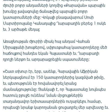
English
ժյուիի բոլոր անդամների կողմից «Քարավան» պարային
խումբը լավագույնը ճանաչվեց պարային բոլոր
Русский
կատարումների մեջ: Վոկալի բնագավարում Սոսի
Մարտիրոսյանը Կանադայից Ղարաբաղին բերեց 1 ոսկե
ՀԵՏԵՎԵՔ ՄԵԶ
եւ 3 արծաթե մեդալ:
Առաջնության ժյուրիի միակ հայ անդամ Վահան
Միրաքյանի խոսքերով, սփյուռքահայ կատարողները մեծ
հաճույքով հանդես եկան Հայաստանի եւ Ղարաբաղի
դրոշի ներքո եւ արդարացրեցին սպասումները:
«Ազատության» բոլոր կայքերը
«Շատ տխուր էր, երբ, ասենք, Հարավային Աֆրիկան
ներկայացնում էր 150 կատարողներից կազմված թիմը,
եւ պետությունն էր հովանավորել նրանց
մասնակցությունը: Ցանկալի է, որ Հայաստանը նույնպես
հատուկ բյուջե ունենա՝ նման մրցույթներին
տաղանդավոր երիտասարդներին ուղարկելու համար,
որպեսզի նրանք կարողանան ցուցադրել մեր արվեստը եւ