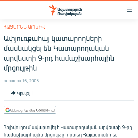
Մատչելիության
հղումներ
Անցնել
ՀԱՅԵՐԵՆ ԱՐԽԻՎ
հիմնական
ԱԶԱՏՈՒԹՅՈՒՆ TV
Ափյուռքահայ կատարողների
բովանդակությանը
ՀԱՅԱՍՏԱՆ
Անցնել
մասնակցել են Կատարողական
հիմնական
ՔԱՂԱՔԱԿԱՆ
արվեստի 9-րդ համաշխարհային
մենյուին
ԸՆՏՐՈՒԹՅՈՒՆՆԵՐ 2026
մրցույթին
Որոնում
ԻՐԱՎՈՒՆՔ
օգոստոս 16, 2005
ՀԱՍԱՐԱԿՈՒԹՅՈՒՆ
Կիսվել
ՏՆՏԵՍՈՒԹՅՈՒՆ
ՂԱՐԱԲԱՂ
Ավելացրեք մեզ Google-ում
ՊԱՏԵՐԱԶՄԻ 6 ՇԱԲԱԹՆԵՐԸ
Հոլիվուդում ավարտվել է Կատարողական արվեստի 9-րդ
ՏԱՐԱԾԱՇՐՋԱՆ
համաշխարհային մրցույթը, որտեղ Հայաստանի եւ