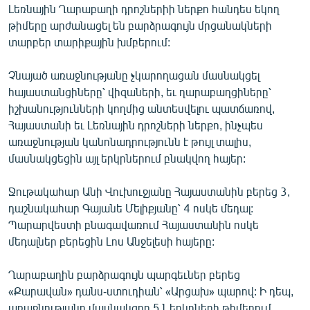
Լեռնային Ղարաբաղի դրոշներիի ներքո հանդես եկող
ՄԻՋԱԶԳԱՅԻՆ
թիմերը արժանացել են բարձրագույն մրցանակների
ՄՇԱԿՈՒՅԹ
տարբեր տարիքային խմբերում:
ՍՊՈՐՏ
Չնայած առաջնությանը չկարողացան մասնակցել
ՄԵԿՆԱԲԱՆՈՒԹՅՈՒՆ
հայաստանցիները՝ վիզաների, եւ ղարաբաղցիները՝
իշխանությունների կողմից անտեսվելու պատճառով,
ՏՏ ԵՒ ԻՆՏԵՐՆԵՏ
Հայաստանի եւ Լեռնային դրոշների ներքո, ինչպես
ԿՈՐՈՆԱՎԻՐՈՒՍ
առաջնության կանոնադրությունն է թույլ տալիս,
մասնակցեցին այլ երկրներում բնակվող հայեր:
ԱՐԽԻՎ
ՏԵՍԱՆՅՈՒԹԵՐ
Ջութակահար Անի Վուխուջյանը Հայաստանին բերեց 3,
դաշնակահար Գայանե Մելիքյանը՝ 4 ոսկե մեդալ:
ԲԱՆԱՎԵՃ
Պարարվեստի բնագավառում Հայաստանին ոսկե
ՁԳՏԵԼՈՎ ԼԱՎԱԳՈՒՅՆԻՆ
մեդալներ բերեցին Լոս Անջելեսի հայերը:
ՓՈԴՔԱՍԹ
Ղարաբաղին բարձրագույն պարգեւներ բերեց
«Քարավան» դանս-ստուդիան՝ «Արցախ» պարով: Ի դեպ,
Հայերեն
առաջնությանը մասնակցող 51 երկրների թիմերում