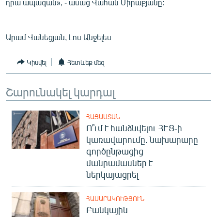
դրա ապագան», - ասաց Վահան Միրաքյանը:
Արամ Վանեցյան, Լոս Անջելես
Կիսվել
Հետևեք մեզ
Շարունակել կարդալ
ՀԱՅԱՍՏԱՆ
Ո՞ւմ է հանձնվելու ՀԷՑ-ի
կառավարումը. նախարարը
գործընթացից
մանրամասներ է
ներկայացրել
ՀԱՍԱՐԱԿՈՒԹՅՈՒՆ
Բանկային