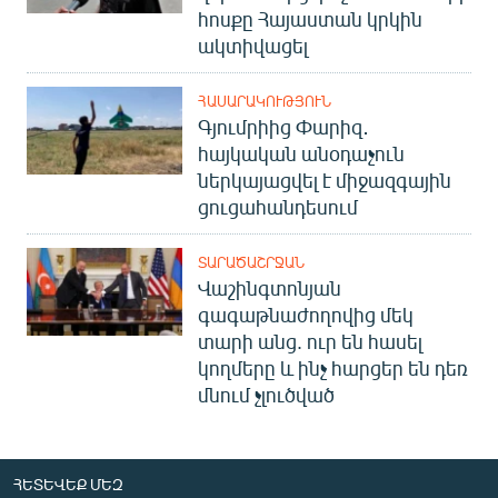
հոսքը Հայաստան կրկին
ակտիվացել
ՀԱՍԱՐԱԿՈՒԹՅՈՒՆ
Գյումրիից Փարիզ․
հայկական անօդաչուն
ներկայացվել է միջազգային
ցուցահանդեսում
ՏԱՐԱԾԱՇՐՋԱՆ
Վաշինգտոնյան
գագաթնաժողովից մեկ
տարի անց. ուր են հասել
կողմերը և ինչ հարցեր են դեռ
մնում չլուծված
ՀԵՏԵՎԵՔ ՄԵԶ