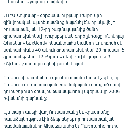
է մոտենալ Աջարիայի ափերին:
ՄԻՋԱԶԳԱՅԻՆ
«ՌԻԱ-Նովոստի» գործակալությանը Բաթումիի
ՄՇԱԿՈՒՅԹ
զինվորական պարետատնից հայտնել են, որ սկսվել է
ՍՊՈՐՏ
ռուսաստանյան 12-րդ ռազմակայանից ծանր
զրահատեխնիկայի դուրսբերման գործընթացը: «Նիկոլայ
ՄԵԿՆԱԲԱՆՈՒԹՅՈՒՆ
Ֆիլչենկո» եւ «Ազով» դեսանտային նավերը Նովոռոսիյսկ
ՏՏ ԵՒ ԻՆՏԵՐՆԵՏ
կտեղափոխեն 40 անուն զրահատեխնիկա՝ 20 հրասայլ, 5
զրահամեքենա, 12 «Կրուգ» զենիթային կայան եւ 3
ԿՈՐՈՆԱՎԻՐՈՒՍ
«Շիլկա» շարժական զենիթային կայան:
ԱՐԽԻՎ
Բաթումիի ռազմական պարետատանը նաեւ նշել են, որ
ՏԵՍԱՆՅՈՒԹԵՐ
Բաթումի ռուսաստանյան ռազմակայանի մնացած մասի
ԲԱՆԱՎԵՃ
դուրսբերումը ծովային ճանապարհով կվերսկսվի 2006
թվականի գարնանը:
ՁԳՏԵԼՈՎ ԼԱՎԱԳՈՒՅՆԻՆ
ՓՈԴՔԱՍԹ
Այս տարի ավելի վաղ Ռուսաստանը եւ Վրաստանը
համաձայնություն էին ձեռք բերել, որ ռուսաստանյան
Հայերեն
ռազմակայանները Ախալքալակից եւ Բաթումիից դուրս