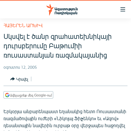
Մատչելիության
հղումներ
Անցնել
ՀԱՅԵՐԵՆ ԱՐԽԻՎ
հիմնական
ԱԶԱՏՈՒԹՅՈՒՆ TV
Սկսվել է ծանր զրահատեխնիկայի
բովանդակությանը
ՀԱՅԱՍՏԱՆ
Անցնել
դուրսբերումը Բաթումիի
հիմնական
ՔԱՂԱՔԱԿԱՆ
ռուսաստանյան ռազմակայանից
մենյուին
ԸՆՏՐՈՒԹՅՈՒՆՆԵՐ 2026
Որոնում
օգոստոս 12, 2005
ԻՐԱՎՈՒՆՔ
Կիսվել
ՀԱՍԱՐԱԿՈՒԹՅՈՒՆ
ՏՆՏԵՍՈՒԹՅՈՒՆ
Ավելացրեք մեզ Google-ում
ՂԱՐԱԲԱՂ
Երկօրյա անբարենպաստ եղանակից հետո Ռուսաստանի
ՊԱՏԵՐԱԶՄԻ 6 ՇԱԲԱԹՆԵՐԸ
ռազմածովային ուժերի «Նիկոլայ Ֆիլչենկո» եւ «Ազով»
դեսանտային նավերին ուրբաթ օրը վերջապես հաջողվել
ՏԱՐԱԾԱՇՐՋԱՆ