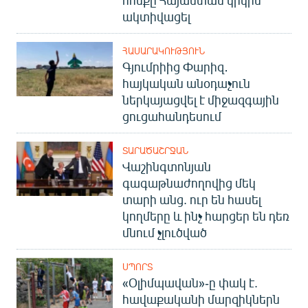
հոսքը Հայաստան կրկին
English
ակտիվացել
Русский
ՀԱՍԱՐԱԿՈՒԹՅՈՒՆ
Գյումրիից Փարիզ․
ՀԵՏԵՎԵՔ ՄԵԶ
հայկական անօդաչուն
ներկայացվել է միջազգային
ցուցահանդեսում
ՏԱՐԱԾԱՇՐՋԱՆ
Վաշինգտոնյան
«Ազատության» բոլոր կայքերը
գագաթնաժողովից մեկ
տարի անց. ուր են հասել
կողմերը և ինչ հարցեր են դեռ
մնում չլուծված
ՍՊՈՐՏ
«Օլիմպավան»-ը փակ է.
հավաքականի մարզիկներն