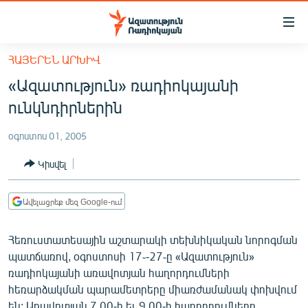
Մատչելիության
հղումներ
Անցնել
ՀԱՅԵՐԵՆ ԱՐԽԻՎ
հիմնական
ԱԶԱՏՈՒԹՅՈՒՆ TV
«Ազատություն» ռադիոկայանի
բովանդակությանը
ՀԱՅԱՍՏԱՆ
Անցնել
ունկնդիրներին
հիմնական
ՔԱՂԱՔԱԿԱՆ
մենյուին
օգոստոս 01, 2005
ԸՆՏՐՈՒԹՅՈՒՆՆԵՐ 2026
Որոնում
Կիսվել
ԻՐԱՎՈՒՆՔ
ՀԱՍԱՐԱԿՈՒԹՅՈՒՆ
Ավելացրեք մեզ Google-ում
ՏՆՏԵՍՈՒԹՅՈՒՆ
Հեռուստատեսային աշտարակի տեխնիկական նորոգման
ՂԱՐԱԲԱՂ
պատճառով, օգոստոսի 17֊-27֊ը «Ազատություն»
ՊԱՏԵՐԱԶՄԻ 6 ՇԱԲԱԹՆԵՐԸ
ռադիոկայանի առավոտյան հաղորդումների
հեռարձակման պարամետրերը միառժամանակ փոխվում
ՏԱՐԱԾԱՇՐՋԱՆ
են: Առավոտյան 7.00-ի եւ 9.00-ի հաղորդումները