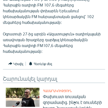
ՄԻՋԱԶԳԱՅԻՆ
Հանրային ռադիոյի FM 107,6 մեգահերց
հաճախականության փոխարեն Երեւանում
ՄՇԱԿՈՒՅԹ
կհեռարձակվեն FM հանրապետական ցանցով՝ 102
ՍՊՈՐՏ
մեգահերց հաճախականությամբ:
ՄԵԿՆԱԲԱՆՈՒԹՅՈՒՆ
Օգոստոսի 27-ից արդեն «Ազատություն» ռադիոկայանի
ՏՏ ԵՒ ԻՆՏԵՐՆԵՏ
առավոտյան ծրագրերը դարձյալ կհեռարձակվեն
Հանրային ռադիոյի FM107,6 մեգահերց
ԿՈՐՈՆԱՎԻՐՈՒՍ
հաճախականությամբ:
ԱՐԽԻՎ
Կիսվել
Հետևեք մեզ
ՏԵՍԱՆՅՈՒԹԵՐ
ԲԱՆԱՎԵՃ
Շարունակել կարդալ
ՁԳՏԵԼՈՎ ԼԱՎԱԳՈՒՅՆԻՆ
ՓՈԴՔԱՍԹ
ՀԱՍԱՐԱԿՈՒԹՅՈՒՆ
Փախուստ ռուսական
զորամասից. ինչու է ռուսների
Հայերեն