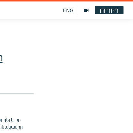
ՈՒՂԻՂ
ENG
ը
դել է, որ
ղինակավոր