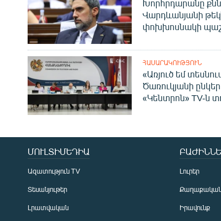
Խորհրդարանը քնն
Վարդևանյանի թեկ
փոխխոսնակի պաշ
ՀԱՍԱՐԱԿՈՒԹՅՈՒՆ
«Առյուծ եմ տեսնու
Ծառուկյանի ընկեր
«Կենտրոն» TV-ն տ
ՄՈՒԼՏԻՄԵԴԻԱ
ԲԱԺԻՆՆԵ
Ազատություն TV
Լուրեր
Տեսանյութեր
Քաղաքակա
Լրատվական
Իրավունք