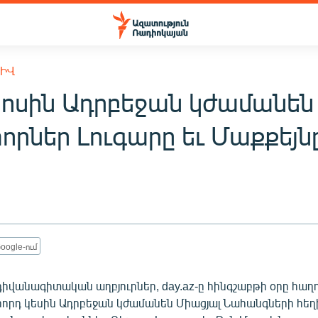
ԽԻՎ
ոսին Ադրբեջան կժամանեն
որներ Լուգարը եւ Մաքքեյն
oogle-ում
դիվանագիտական աղբյուրներ, day.az-ը հինգշաբթի օրը հաղոր
րորդ կեսին Ադրբեջան կժամանեն Միացյալ Նահանգների հե