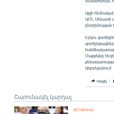
ՄԻՋԱԶԳԱՅԻՆ
սենատորներ, 
ՄՇԱԿՈՒՅԹ
Այցի հիմնակա
ՍՊՈՐՏ
ԱՄՆ Սենատի ա
ընդդիմության
ՄԵԿՆԱԲԱՆՈՒԹՅՈՒՆ
ՏՏ ԵՒ ԻՆՏԵՐՆԵՏ
Երկու գործիչն
գործընթացներ
ԿՈՐՈՆԱՎԻՐՈՒՍ
հանձնակատարն
ԱՐԽԻՎ
Մաքքեյնը հեղ
քննադատությա
ՏԵՍԱՆՅՈՒԹԵՐ
Ադրբեջանում:
ԲԱՆԱՎԵՃ
Կիսվել
ՁԳՏԵԼՈՎ ԼԱՎԱԳՈՒՅՆԻՆ
ՓՈԴՔԱՍԹ
Շարունակել կարդալ
ՔԱՂԱՔԱԿԱՆ