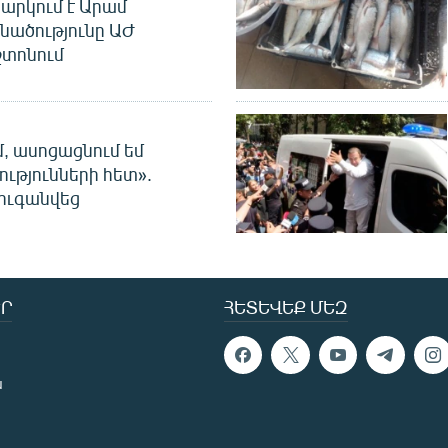
արկում է Արամ
նածությունը ԱԺ
տոնում
մ, ասոցացնում եմ
ությունների հետ».
ուգանվեց
Ր
ՀԵՏԵՎԵՔ ՄԵԶ
ն