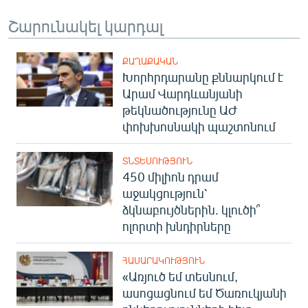
Շարունակել կարդալ
ՔԱՂԱՔԱԿԱՆ
Խորհրդարանը քննարկում է
Արամ Վարդևանյանի
թեկնածությունը ԱԺ
փոխխոսնակի պաշտոնում
ՏՆՏԵՍՈՒԹՅՈՒՆ
450 միլիոն դրամ
աջակցություն՝
ձկնաբույծներին. կլուծի՞
ոլորտի խնդիրները
ՀԱՍԱՐԱԿՈՒԹՅՈՒՆ
«Առյուծ եմ տեսնում,
ասոցացնում եմ Ծառուկյանի