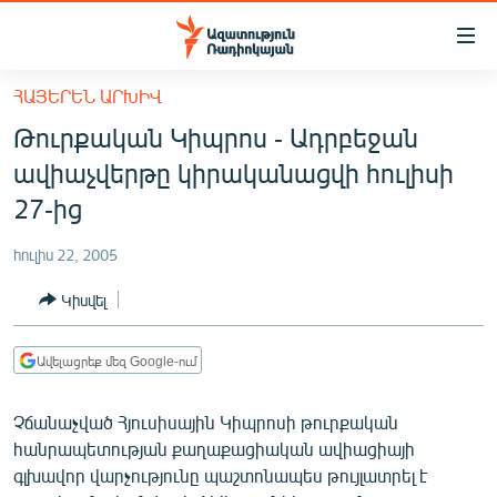
Մատչելիության
հղումներ
Անցնել
ՀԱՅԵՐԵՆ ԱՐԽԻՎ
հիմնական
ԱԶԱՏՈՒԹՅՈՒՆ TV
Թուրքական Կիպրոս - Ադրբեջան
բովանդակությանը
ՀԱՅԱՍՏԱՆ
Անցնել
ավիաչվերթը կիրականացվի հուլիսի
հիմնական
ՔԱՂԱՔԱԿԱՆ
27-ից
մենյուին
ԸՆՏՐՈՒԹՅՈՒՆՆԵՐ 2026
Որոնում
հուլիս 22, 2005
ԻՐԱՎՈՒՆՔ
Կիսվել
ՀԱՍԱՐԱԿՈՒԹՅՈՒՆ
ՏՆՏԵՍՈՒԹՅՈՒՆ
Ավելացրեք մեզ Google-ում
ՂԱՐԱԲԱՂ
Չճանաչված Հյուսիսային Կիպրոսի թուրքական
ՊԱՏԵՐԱԶՄԻ 6 ՇԱԲԱԹՆԵՐԸ
հանրապետության քաղաքացիական ավիացիայի
գլխավոր վարչությունը պաշտոնապես թույլատրել է
ՏԱՐԱԾԱՇՐՋԱՆ