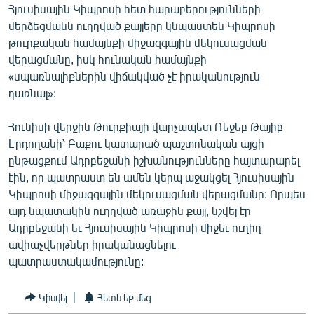
Հյուսիսային Կիպրոսի հետ հարաբերությունների
English
մերձեցմանն ուղղված քայլերը կնպաստեն Կիպրոսի
Русский
թուրքական համայնքի միջազգային մեկուսացման
վերացմանը, իսկ հունական համայնքի
«սպառնալիքներին վիճակված չէ իրականություն
ՀԵՏԵՎԵՔ ՄԵԶ
դառնալ»:
Հունիսի վերջին Թուրքիայի վարչապետ Ռեջեբ Թայիբ
Էրդողանի՝ Բաքու կատարած պաշտոնական այցի
ընթացքում Ադրբեջանի իշխանությունները հայտարարել
«Ազատության» բոլոր կայքերը
էին, որ պատրաստ են ամեն կերպ աջակցել Հյուսիսային
Կիպրոսի միջազգային մեկուսացման վերացմանը: Որպես
այդ նպատակին ուղղված առաջին քայլ, նշվել էր
Ադրբեջանի եւ Հյուսիսային Կիպրոսի միջեւ ուղիղ
ավիաչվերթներ իրականացնելու
պատրաստակամությունը:
Կիսվել
Հետևեք մեզ