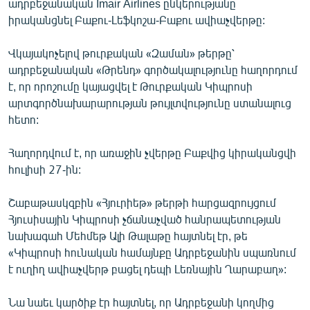
ադրբեջանական Imair Airlines ընկերությանը
ՄԻՋԱԶԳԱՅԻՆ
իրականցնել Բաքու-Լեֆկոշա-Բաքու ավիաչվերթը:
ՄՇԱԿՈՒՅԹ
Վկայակոչելով թուրքական «Զաման» թերթը՝
ՍՊՈՐՏ
ադրբեջանական «Թրենդ» գործակալությունը հաղորդում
է, որ որոշումը կայացվել է Թուրքական Կիպրոսի
ՄԵԿՆԱԲԱՆՈՒԹՅՈՒՆ
արտգործնախարարության թույլտվությունը ստանալուց
ՏՏ ԵՒ ԻՆՏԵՐՆԵՏ
հետո:
ԿՈՐՈՆԱՎԻՐՈՒՍ
Հաղորդվում է, որ առաջին չվերթը Բաքվից կիրականցվի
ԱՐԽԻՎ
հուլիսի 27-ին:
ՏԵՍԱՆՅՈՒԹԵՐ
Շաբաթասկզբին «Հյուրիեթ» թերթի հարցազրույցում
ԲԱՆԱՎԵՃ
Հյուսիսային Կիպրոսի չճանաչված հանրապետության
նախագահ Մեհմեթ Ալի Թալաթը հայտնել էր, թե
ՁԳՏԵԼՈՎ ԼԱՎԱԳՈՒՅՆԻՆ
«Կիպրոսի հունական համայնքը Ադրբեջանին սպառնում
ՓՈԴՔԱՍԹ
է ուղիղ ավիաչվերթ բացել դեպի Լեռնային Ղարաբաղ»:
Հայերեն
Նա նաեւ կարծիք էր հայտնել, որ Ադրբեջանի կողմից