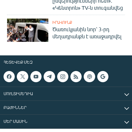
ընկերությունների հետ».
«Կենտրոն» TV-ն տուգանվեց
ԻՐԱՎՈՒՆՔ
Ծառուկյանին նոր՝ 3-րդ
մեղադրանքն է առաջադրվել
ՀԵՏԵՎԵՔ ՄԵԶ
ՄՈՒԼՏԻՄԵԴԻԱ
ԲԱԺԻՆՆԵՐ
ՄԵՐ ՄԱՍԻՆ