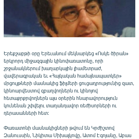
ՄԻՋԱԶԳԱՅԻՆ
ՄՇԱԿՈՒՅԹ
ՍՊՈՐՏ
ՄԵԿՆԱԲԱՆՈՒԹՅՈՒՆ
ՏՏ ԵՒ ԻՆՏԵՐՆԵՏ
Երեքշաբթի օրը Երեւանում մեկնարկեց «Ոսկե ծիրան»
երկրորդ միջազգային կինոփառատոնը, որի
ԿՈՐՈՆԱՎԻՐՈՒՍ
շրջանակներում խաղարկային լիամետրաժ,
ԱՐԽԻՎ
վավերագրական եւ «Հայկական համայնապատկեր»
մրցույթների մասնակից ֆիլմերի ցուցադրությունից զատ,
ՏԵՍԱՆՅՈՒԹԵՐ
կինոարվեստով զբաղվողներն ու կինոյով
ԲԱՆԱՎԵՃ
հետաքրքրվողներն այս օրերին հնարավորություն
կունենան շփվելու տաղանդավոր ռեժիսորների ու
ՁԳՏԵԼՈՎ ԼԱՎԱԳՈՒՅՆԻՆ
դերասանների հետ:
ՓՈԴՔԱՍԹ
Փառատոնի մասնակիցների թվում են Կրժիշտով
Հայերեն
Զանուսսին, Նիկիտա Միխալկովը, Ատոմ Էգոյանը, Աբաս