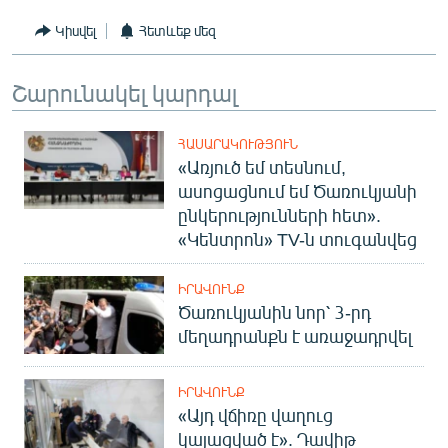
Կիսվել
Հետևեք մեզ
Շարունակել կարդալ
ՀԱՍԱՐԱԿՈՒԹՅՈՒՆ
«Առյուծ եմ տեսնում,
ասոցացնում եմ Ծառուկյանի
ընկերությունների հետ».
«Կենտրոն» TV-ն տուգանվեց
ԻՐԱՎՈՒՆՔ
Ծառուկյանին նոր՝ 3-րդ
մեղադրանքն է առաջադրվել
ԻՐԱՎՈՒՆՔ
«Այդ վճիռը վաղուց
կայացված է». Դավիթ