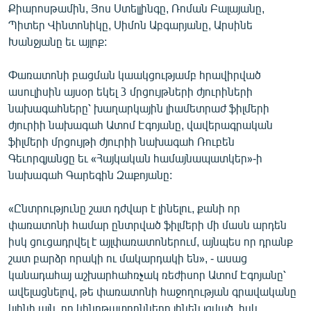
Քիարոսթամին, Յոս Ստելլինգը, Ռոման Բալայանը,
English
Պիտեր Վինտոնիկը, Սիմոն Աբգարյանը, Արսինե
Русский
Խանջյանը եւ այլոք:
Փառատոնի բացման կաակցությամբ հրավիրված
ՀԵՏԵՎԵՔ ՄԵԶ
ասուլիսին այսօր եկել 3 մրցույթների ժյուրիների
նախագահները՝ խաղարկային լիամետրաժ ֆիլմերի
ժյուրիի նախագահ Ատոմ Էգոյանը, վավերագրական
ֆիլմերի մրցույթի ժյուրիի նախագահ Ռուբեն
Գեւորգյանցը եւ «Հայկական համայնապատկեր»-ի
«Ազատության» բոլոր կայքերը
նախագահ Գարեգին Զաքոյանը:
«Ընտրությունը շատ դժվար է լինելու, քանի որ
փառատոնի համար ընտրված ֆիլմերի մի մասն արդեն
իսկ ցուցադրվել է այլփառատոներում, այնպես որ դրանք
շատ բարձր որակի ու մակարդակի են», - ասաց
կանադահայ աշխարհահռչակ ռեժիսոր Ատոմ Էգոյանը՝
ավելացնելով, թե փառատոնի հաջողության գրավականը
կլինի այն, որ կինոթատրոնները լինեն լցված, իսկ