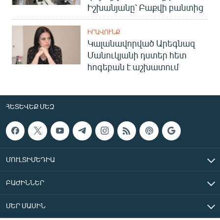
Իշխանյանը՝ Բաքվի բանտից
ԻՐԱՎՈՒՆՔ
Կալանավորված Արեգնազ
Մանուկյանի դստեր հետ
հոգեբան է աշխատում
ՀԵՏԵՎԵՔ ՄԵԶ
ՄՈՒԼՏԻՄԵԴԻԱ
ԲԱԺԻՆՆԵՐ
ՄԵՐ ՄԱՍԻՆ