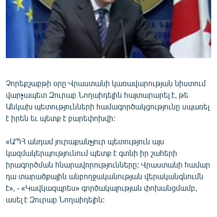
ՄԻՋԱԶԳԱՅԻՆ
ՄՇԱԿՈՒՅԹ
ՍՊՈՐՏ
ՄԵԿՆԱԲԱՆՈՒԹՅՈՒՆ
ՏՏ ԵՒ ԻՆՏԵՐՆԵՏ
Չորեքշաբթի օրը Վրաստանի կառավարության նիստում
վարչապետ Զուրաբ Նողաիդելին հայտարարել է, թե
ԿՈՐՈՆԱՎԻՐՈՒՍ
Անկախ պետությունների համագործակցությունը սպառել
ԱՐԽԻՎ
է իրեն եւ պետք է բարեփոխվի:
ՏԵՍԱՆՅՈՒԹԵՐ
«ԱՊՀ անդամ յուրաքանչյուր պետություն այս
ԲԱՆԱՎԵՃ
կազմակերպությունում պետք է գտնի իր շահերի
իրագործման հնարավորությունները: Վրաստանի համար
ՁԳՏԵԼՈՎ ԼԱՎԱԳՈՒՅՆԻՆ
դա տարածքային անբողջականության վերականգնումն
ՓՈԴՔԱՍԹ
է», - «Կավկազպրես» գործակալության փոխանցմամբ,
ասել է Զուրաբ Նողաիդելին:
Հայերեն