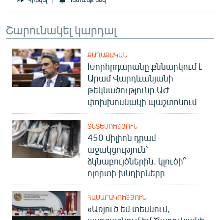
Շարունակել կարդալ
ՔԱՂԱՔԱԿԱՆ
Խորհրդարանը քննարկում է
Արամ Վարդևանյանի
թեկնածությունը ԱԺ
փոխխոսնակի պաշտոնում
ՏՆՏԵՍՈՒԹՅՈՒՆ
450 միլիոն դրամ
աջակցություն՝
ձկնաբույծներին. կլուծի՞
ոլորտի խնդիրները
ՀԱՍԱՐԱԿՈՒԹՅՈՒՆ
«Առյուծ եմ տեսնում,