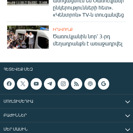
ասոցացնում եմ Ծառուկյանի
ընկերությունների հետ».
«Կենտրոն» TV-ն տուգանվեց
ԻՐԱՎՈՒՆՔ
Ծառուկյանին նոր՝ 3-րդ
մեղադրանքն է առաջադրվել
ՀԵՏԵՎԵՔ ՄԵԶ
ՄՈՒԼՏԻՄԵԴԻԱ
ԲԱԺԻՆՆԵՐ
ՄԵՐ ՄԱՍԻՆ