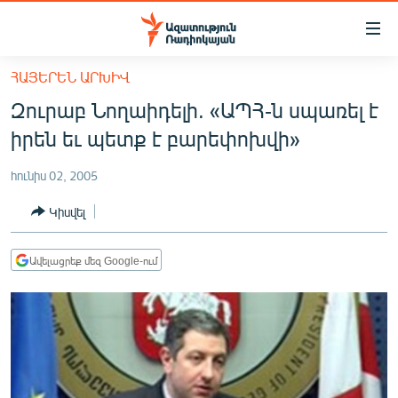
Մատչելիության
հղումներ
Անցնել
ՀԱՅԵՐԵՆ ԱՐԽԻՎ
հիմնական
ԱԶԱՏՈՒԹՅՈՒՆ TV
Զուրաբ Նողաիդելի. «ԱՊՀ-ն սպառել է
բովանդակությանը
ՀԱՅԱՍՏԱՆ
Անցնել
իրեն եւ պետք է բարեփոխվի»
հիմնական
ՔԱՂԱՔԱԿԱՆ
մենյուին
հունիս 02, 2005
ԸՆՏՐՈՒԹՅՈՒՆՆԵՐ 2026
Որոնում
Կիսվել
ԻՐԱՎՈՒՆՔ
ՀԱՍԱՐԱԿՈՒԹՅՈՒՆ
Ավելացրեք մեզ Google-ում
ՏՆՏԵՍՈՒԹՅՈՒՆ
ՂԱՐԱԲԱՂ
ՊԱՏԵՐԱԶՄԻ 6 ՇԱԲԱԹՆԵՐԸ
ՏԱՐԱԾԱՇՐՋԱՆ