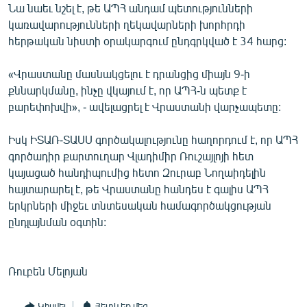
Նա նաեւ նշել է, թե ԱՊՀ անդամ պետությունների
English
կառավարությունների ղեկավարների խորհրդի
Русский
հերթական նիստի օրակարգում ընդգրկված է 34 հարց:
«Վրաստանը մասնակցելու է դրանցից միայն 9-ի
ՀԵՏԵՎԵՔ ՄԵԶ
քննարկմանը, ինչը վկայում է, որ ԱՊՀ-ն պետք է
բարեփոխվի», - ավելացրել է Վրաստանի վարչապետը:
Իսկ ԻՏԱՌ-ՏԱՍՍ գործակալությունը հաղորդում է, որ ԱՊՀ
գործադիր քարտուղար Վլադիմիր Ռուշայլոյի հետ
«Ազատության» բոլոր կայքերը
կայացած հանդիպումից հետո Զուրաբ Նողաիդելին
հայտարարել է, թե Վրաստանը հանդես է գալիս ԱՊՀ
երկրների միջեւ տնտեսական համագործակցության
ընդլայնման օգտին:
Ռուբեն Մելոյան
Կիսվել
Հետևեք մեզ