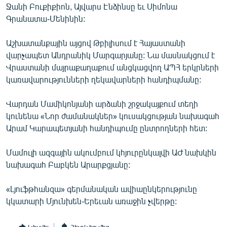
Ջանի Բուքիքիոն, Այվարս Էնձինսը եւ Սիմոնա
ՄԻՋԱԶԳԱՅԻՆ
Գրանատա-Մենինին:
ՄՇԱԿՈՒՅԹ
Աշխատանքային այցով Թբիլիսում է Հայաստանի
ՍՊՈՐՏ
վարչապետ Անդրանիկ Մարգարյանը: Նա մասնակցում է
ՄԵԿՆԱԲԱՆՈՒԹՅՈՒՆ
Վրաստանի մայրաքաղաքում անցկացվող ԱՊՀ երկրների
կառավարությունների ղեկավարների հանդիպմանը:
ՏՏ ԵՒ ԻՆՏԵՐՆԵՏ
ԿՈՐՈՆԱՎԻՐՈՒՍ
Վարդան Մամիկոնյանի արձանի շրջակայքում տեղի
կունենա «Նոր ժամանակներ» կուսակցության նախագահ
ԱՐԽԻՎ
Արամ Կարապետյանի հանդիպումը ընտրողների հետ:
ՏԵՍԱՆՅՈՒԹԵՐ
Մամուլի ազգային ակումբում կհյուրընկալվի ԱԺ նախկին
ԲԱՆԱՎԵՃ
նախագահ Բաբկեն Արարքցյանը:
ՁԳՏԵԼՈՎ ԼԱՎԱԳՈՒՅՆԻՆ
«Լյուֆթհանզա» գերմանական ավիաընկերությունը
ՓՈԴՔԱՍԹ
կկատարի Մյունխեն-Երեւան առաջին չվերթը:
Հայերեն