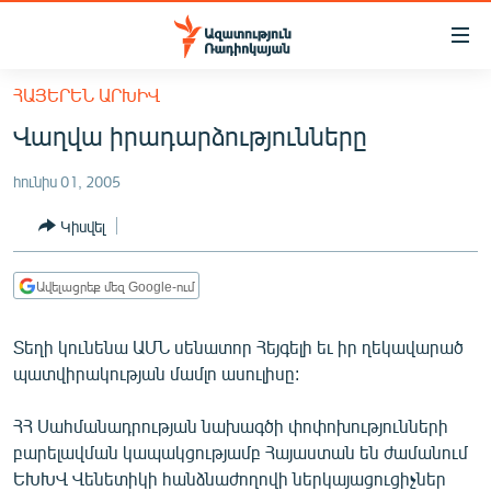
Մատչելիության
հղումներ
Անցնել
ՀԱՅԵՐԵՆ ԱՐԽԻՎ
հիմնական
ԱԶԱՏՈՒԹՅՈՒՆ TV
Վաղվա իրադարձությունները
բովանդակությանը
ՀԱՅԱՍՏԱՆ
Անցնել
հունիս 01, 2005
հիմնական
ՔԱՂԱՔԱԿԱՆ
մենյուին
Կիսվել
ԸՆՏՐՈՒԹՅՈՒՆՆԵՐ 2026
Որոնում
ԻՐԱՎՈՒՆՔ
Ավելացրեք մեզ Google-ում
ՀԱՍԱՐԱԿՈՒԹՅՈՒՆ
Տեղի կունենա ԱՄՆ սենատոր Հեյգելի եւ իր ղեկավարած
ՏՆՏԵՍՈՒԹՅՈՒՆ
պատվիրակության մամլո ասուլիսը:
ՂԱՐԱԲԱՂ
ՀՀ Սահմանադրության նախագծի փոփոխությունների
ՊԱՏԵՐԱԶՄԻ 6 ՇԱԲԱԹՆԵՐԸ
բարելավման կապակցությամբ Հայաստան են ժամանում
ՏԱՐԱԾԱՇՐՋԱՆ
ԵԽԽՎ Վենետիկի հանձնաժողովի ներկայացուցիչներ