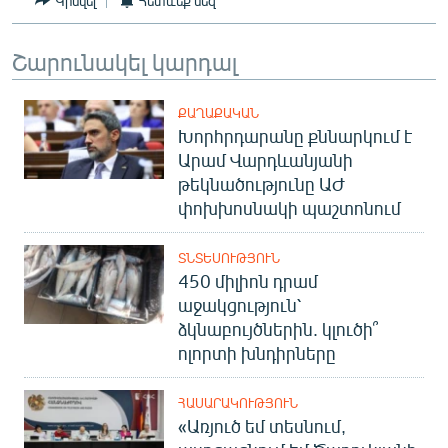
Կիսվել
Հետևեք մեզ
English
Русский
Շարունակել կարդալ
ՀԵՏԵՎԵՔ ՄԵԶ
ՔԱՂԱՔԱԿԱՆ
Խորհրդարանը քննարկում է
Արամ Վարդևանյանի
թեկնածությունը ԱԺ
փոխխոսնակի պաշտոնում
«Ազատության» բոլոր կայքերը
ՏՆՏԵՍՈՒԹՅՈՒՆ
450 միլիոն դրամ
աջակցություն՝
ձկնաբույծներին. կլուծի՞
ոլորտի խնդիրները
ՀԱՍԱՐԱԿՈՒԹՅՈՒՆ
«Առյուծ եմ տեսնում,