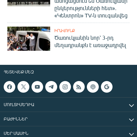
ասոցացնում եմ Ծառուկյանի
ընկերությունների հետ».
«Կենտրոն» TV-ն տուգանվեց
ԻՐԱՎՈՒՆՔ
Ծառուկյանին նոր՝ 3-րդ
մեղադրանքն է առաջադրվել
ՀԵՏԵՎԵՔ ՄԵԶ
ՄՈՒԼՏԻՄԵԴԻԱ
ԲԱԺԻՆՆԵՐ
ՄԵՐ ՄԱՍԻՆ