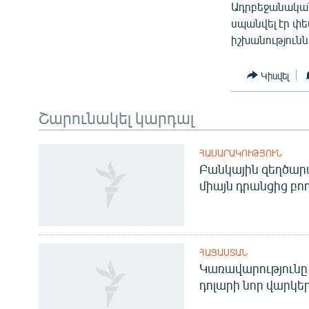
Ադրբեջանական
սպանվել էր փե
իշխանություն
Կիսվել
Շարունակել կարդալ
ՀԱՍԱՐԱԿՈՒԹՅՈՒՆ
Բանկային զեղծարա
միայն դրանցից բող
ՀԱՅԱՍՏԱՆ
Կառավարությունը 
դոլարի նոր վարկեր