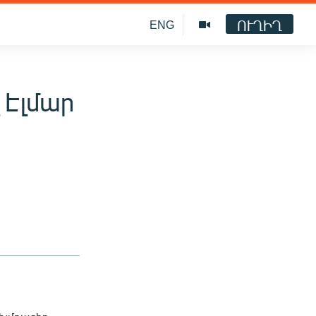
ՈՒՂԻՂ
ENG
 Էլմար