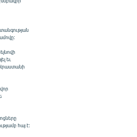
 խմբագիր
վտանգության
ամովը:
եյնովի
ել եւ
 Վրաստանի
ավոր
ե
ջոցները
թյամբ հայ է: