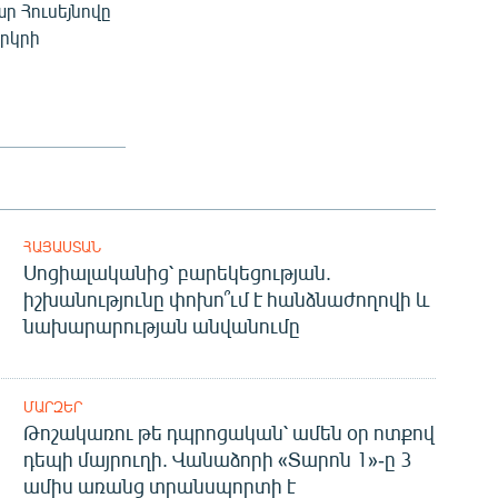
ր Հուսեյնովը
երկրի
ՀԱՅԱՍՏԱՆ
Սոցիալականից՝ բարեկեցության.
իշխանությունը փոխո՞ւմ է հանձնաժողովի և
նախարարության անվանումը
ՄԱՐԶԵՐ
Թոշակառու թե դպրոցական՝ ամեն օր ոտքով
դեպի մայրուղի. Վանաձորի «Տարոն 1»-ը 3
ամիս առանց տրանսպորտի է