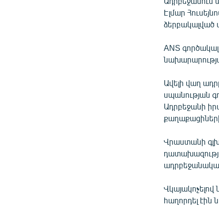
Ադրբեջանում 
ՄԻՋԱԶԳԱՅԻՆ
Էլմար Հուսեյն
ՄՇԱԿՈՒՅԹ
ձերբակալված վ
ՍՊՈՐՏ
ANS գործակալ
ՄԵԿՆԱԲԱՆՈՒԹՅՈՒՆ
նախարարությա
ՏՏ ԵՒ ԻՆՏԵՐՆԵՏ
Ավելի վաղ ադր
ԿՈՐՈՆԱՎԻՐՈՒՍ
սպանության գ
Ադրբեջանի իր
ԱՐԽԻՎ
քաղաքացիներ
ՏԵՍԱՆՅՈՒԹԵՐ
Վրաստանի գլխա
ԲԱՆԱՎԵՃ
դատախազության
ՁԳՏԵԼՈՎ ԼԱՎԱԳՈՒՅՆԻՆ
ադրբեջանական
ՓՈԴՔԱՍԹ
Վկայակոչելով
հաղորդել էին 