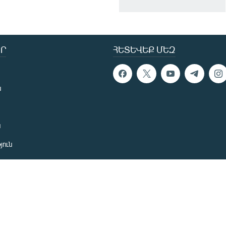
Ր
ՀԵՏԵՎԵՔ ՄԵԶ
ն
ն
յուն
 խնդիր
ան
նետ