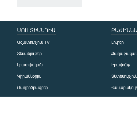
Հայերեն
English
Русский
ՄՈՒԼՏԻՄԵԴԻԱ
ԲԱԺԻՆՆԵ
Ազատություն TV
Լուրեր
ՀԵՏԵՎԵՔ ՄԵԶ
Տեսանյութեր
Քաղաքակա
Լրատվական
Իրավունք
Կիրակնօրյա
Տնտեսությու
«Ազատության» բոլոր կայքերը
Ռադիոծրագրեր
Հասարակութ
Առավոտյան ծրագիր
Ղարաբաղյան
Ցերեկային ծրագիր
Տարածաշրջ
Երեկոյան ծրագիր
Միջազգային
ՏՏ և Ինտեր