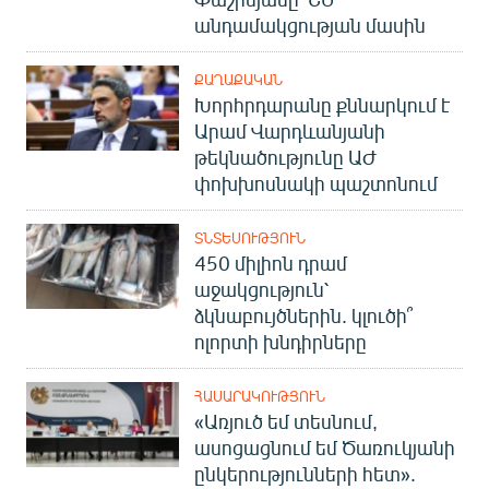
անդամակցության մասին
ՔԱՂԱՔԱԿԱՆ
Խորհրդարանը քննարկում է
Արամ Վարդևանյանի
թեկնածությունը ԱԺ
փոխխոսնակի պաշտոնում
ՏՆՏԵՍՈՒԹՅՈՒՆ
450 միլիոն դրամ
աջակցություն՝
ձկնաբույծներին. կլուծի՞
ոլորտի խնդիրները
ՀԱՍԱՐԱԿՈՒԹՅՈՒՆ
«Առյուծ եմ տեսնում,
ասոցացնում եմ Ծառուկյանի
ընկերությունների հետ».