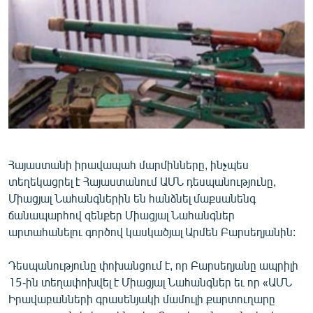
ՄԻՋԱԶԳԱՅԻՆ
ՄՇԱԿՈՒՅԹ
ՍՊՈՐՏ
ՄԵԿՆԱԲԱՆՈՒԹՅՈՒՆ
ՏՏ ԵՒ ԻՆՏԵՐՆԵՏ
ԿՈՐՈՆԱՎԻՐՈՒՍ
ԱՐԽԻՎ
Հայաստանի իրավապահ մարմինները, ինչպես
տեղեկացրել է Հայաստանում ԱՄՆ դեսպանությունը,
ՏԵՍԱՆՅՈՒԹԵՐ
Միացյալ Նահանգներին են հանձնել մաքսանենգ
ԲԱՆԱՎԵՃ
ճանապարհով զենքեր Միացյալ Նահանգներ
արտահանելու գործով կասկածյալ Արմեն Բարսեղյանին:
ՁԳՏԵԼՈՎ ԼԱՎԱԳՈՒՅՆԻՆ
ՓՈԴՔԱՍԹ
Դեսպանությունը փոխանցում է, որ Բարսեղյանը ապրիլի
15-ին տեղափոխվել է Միացյալ Նահանգներ եւ որ «ԱՄՆ
Իրավաբանների գրասենյակի մամուլի քարտուղարը
Հայերեն