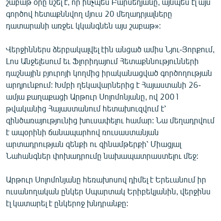
շաբաթ օրը նշել է, որ ինչպես Բարսեղյանը, այնպես էլ այս
English
գործով հետաքննվող մյուս 20 մեղադրյալները
դատարանի առջեւ կկանգնեն այս շաբաթ»:
Русский
Վերջիններս ձերբակալվել էին անցած ամիս Նյու-Յորքում,
ՀԵՏԵՎԵՔ ՄԵԶ
Լոս Անջելեսում եւ Ֆլորիդայում Հետաքննությունների
դաշնային բյուրոյի կողմից իրականացված գործողության
արդյունքում: Խմբի ղեկավարներից է Հայաստանի 26-
ամյա քաղաքացի Արթուր Սոլոմոնյանը, ով 2001
թվականից Հայաստանում հետախուզվում է՝
զինծառայությունից խուսափելու համար: Նա մեղադրվում
«Ազատության» բոլոր կայքերը
է ապօրինի ճանապարհով ռուսաստանյան
արտադրության զենքի ու զինամթերքի՝ Միացյալ
Նահանգներ փոխադրումը նախապատրաստելու մեջ:
Արթուր Սոլոմոնյանը հեռախոսով դիմել է Երեւանում իր
ուսանողական ընկեր Սպարտակ Երիբեկյանին, վերջինս
էլ կատարել է ընկերոջ խնդրանքը: