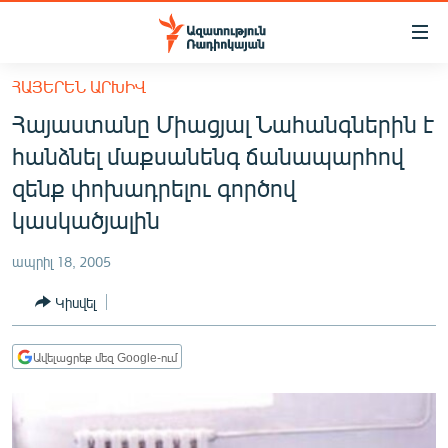
Մատչելիության
հղումներ
Անցնել
ՀԱՅԵՐԵՆ ԱՐԽԻՎ
հիմնական
ԱԶԱՏՈՒԹՅՈՒՆ TV
Հայաստանը Միացյալ Նահանգներին է
բովանդակությանը
ՀԱՅԱՍՏԱՆ
Անցնել
հանձնել մաքսանենգ ճանապարհով
հիմնական
ՔԱՂԱՔԱԿԱՆ
զենք փոխադրելու գործով
մենյուին
ԸՆՏՐՈՒԹՅՈՒՆՆԵՐ 2026
կասկածյալին
Որոնում
ԻՐԱՎՈՒՆՔ
ապրիլ 18, 2005
ՀԱՍԱՐԱԿՈՒԹՅՈՒՆ
Կիսվել
ՏՆՏԵՍՈՒԹՅՈՒՆ
ՂԱՐԱԲԱՂ
Ավելացրեք մեզ Google-ում
ՊԱՏԵՐԱԶՄԻ 6 ՇԱԲԱԹՆԵՐԸ
ՏԱՐԱԾԱՇՐՋԱՆ