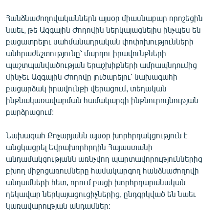
English
Հանձնաժողովականներն այսօր միասնաբար որոշեցին
Русский
նաեւ, թե Ազգային Ժողովին ներկայացնելիս ինչպես են
բացատրելու սահմանադրական փոփոխությունների
անհրաժեշտությունը՝ մարդու իրավունքների
ՀԵՏԵՎԵՔ ՄԵԶ
պաշտպանվածության երաշխիքների ամրապնդումից
մինչեւ Ազգային Ժողովը լուծարելու՝ նախագահի
բացարձակ իրավունքի վերացում, տեղական
ինքնակառավարման համակարգի ինքնուրույնության
բարձրացում:
«Ազատության» բոլոր կայքերը
Նախագահ Քոչարյանն այսօր խորհրդակցություն է
անցկացրել Եվրախորհրդին Հայաստանի
անդամակցությանն առնչվող պարտավորություններից
բխող միջոցառումները համակարգող հանձնաժողովի
անդամների հետ, որում բացի խորհրդարանական
ղեկավար ներկայացուցիչներից, ընդգրկված են նաեւ
կառավարության անդամներ: