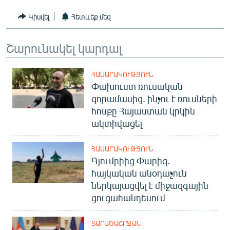
Կիսվել
Հետևեք մեզ
Շարունակել կարդալ
ՀԱՍԱՐԱԿՈՒԹՅՈՒՆ
Փախուստ ռուսական
զորամասից. ինչու է ռուսների
հոսքը Հայաստան կրկին
ակտիվացել
ՀԱՍԱՐԱԿՈՒԹՅՈՒՆ
Գյումրիից Փարիզ․
հայկական անօդաչուն
ներկայացվել է միջազգային
ցուցահանդեսում
ՏԱՐԱԾԱՇՐՋԱՆ