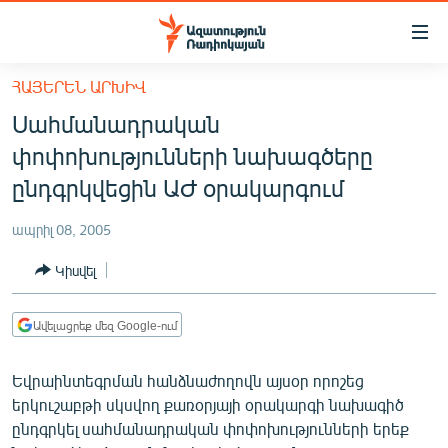
Մատչելիության
հղումներ
Անցնել
ՀԱՅԵՐԵՆ ԱՐԽԻՎ
հիմնական
ԱԶԱՏՈՒԹՅՈՒՆ TV
Սահմանադրական
բովանդակությանը
ՀԱՅԱՍՏԱՆ
Անցնել
փոփոխությունների նախագծերը
հիմնական
ՔԱՂԱՔԱԿԱՆ
ընդգրկվեցին ԱԺ օրակարգում
մենյուին
ԸՆՏՐՈՒԹՅՈՒՆՆԵՐ 2026
Որոնում
ապրիլ 08, 2005
ԻՐԱՎՈՒՆՔ
Կիսվել
ՀԱՍԱՐԱԿՈՒԹՅՈՒՆ
ՏՆՏԵՍՈՒԹՅՈՒՆ
Ավելացրեք մեզ Google-ում
ՂԱՐԱԲԱՂ
Եվրաինտեգրման հանձնաժողովն այսօր որոշեց
ՊԱՏԵՐԱԶՄԻ 6 ՇԱԲԱԹՆԵՐԸ
երկուշաբթի սկսվող քառօրյայի օրակարգի նախագիծ
ընդգրկել սահմանադրական փոփոխությունների երեք
ՏԱՐԱԾԱՇՐՋԱՆ