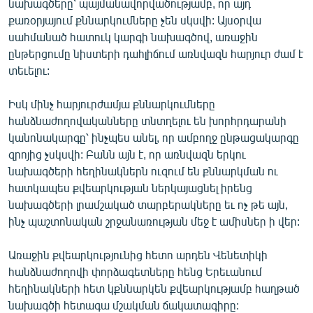
նախագծերը՝ պայմանավորվածությամբ, որ այդ
ՄԻՋԱԶԳԱՅԻՆ
քառօրյայում քննարկումները չեն սկսվի: Այսօրվա
սահմանած հատուկ կարգի նախագծով, առաջին
ՄՇԱԿՈՒՅԹ
ընթերցումը նիստերի դահլիճում առնվազն հարյուր ժամ է
ՍՊՈՐՏ
տեւելու:
ՄԵԿՆԱԲԱՆՈՒԹՅՈՒՆ
Իսկ մինչ հարյուրժամյա քննարկումները
ՏՏ ԵՒ ԻՆՏԵՐՆԵՏ
հանձնաժողովականները տնտղելու են խորհրդարանի
կանոնակարգը՝ ինչպես անել, որ ամբողջ ընթացակարգը
ԿՈՐՈՆԱՎԻՐՈՒՍ
զրոյից չսկսվի: Բանն այն է, որ առնվազն երկու
ԱՐԽԻՎ
նախագծերի հեղինակներն ուզում են քննարկման ու
հատկապես քվեարկության ներկայացնել իրենց
ՏԵՍԱՆՅՈՒԹԵՐ
նախագծերի լրամշակած տարբերակները եւ ոչ թե այն,
ԲԱՆԱՎԵՃ
ինչ պաշտոնական շրջանառության մեջ է ամիսներ ի վեր:
ՁԳՏԵԼՈՎ ԼԱՎԱԳՈՒՅՆԻՆ
Առաջին քվեարկությունից հետո արդեն Վենետիկի
ՓՈԴՔԱՍԹ
հանձնաժողովի փորձագետները հենց Երեւանում
հեղինակների հետ կքննարկեն քվեարկությամբ հաղթած
Հայերեն
նախագծի հետագա մշակման ճակատագիրը: