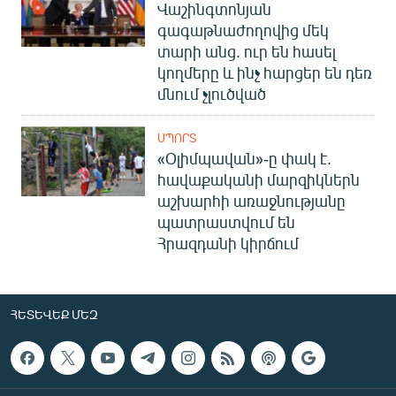
Վաշինգտոնյան
գագաթնաժողովից մեկ
տարի անց. ուր են հասել
կողմերը և ինչ հարցեր են դեռ
մնում չլուծված
ՍՊՈՐՏ
«Օլիմպավան»-ը փակ է.
հավաքականի մարզիկներն
աշխարհի առաջնությանը
պատրաստվում են
Հրազդանի կիրճում
ՀԵՏԵՎԵՔ ՄԵԶ