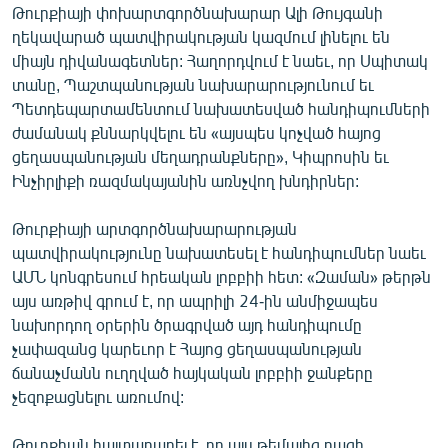
Թուրքիայի փոխարտգործնախարար Ալի Թույգանի
ՄԻՋԱԶԳԱՅԻՆ
ղեկավարած պատվիրակության կազմում լինելու են
ՄՇԱԿՈՒՅԹ
միայն դիվանագետներ: Հաղորդվում է նաեւ, որ Սպիտակ
տանը, Պաշտպանության նախարարությունում եւ
ՍՊՈՐՏ
Պետդեպարտամենտում նախատեսված հանդիպումների
ՄԵԿՆԱԲԱՆՈՒԹՅՈՒՆ
ժամանակ քննարկվելու են «այսպես կոչված հայոց
ցեղասպանության մեղադրանքները», Կիպրոսին եւ
ՏՏ ԵՒ ԻՆՏԵՐՆԵՏ
Ինչիրլիքի ռազմակայանին առնչվող խնդիրներ:
ԿՈՐՈՆԱՎԻՐՈՒՍ
Թուրքիայի արտգործնախարարության
ԱՐԽԻՎ
պատվիրակությունը նախատեսել է հանդիպումներ նաեւ
ՏԵՍԱՆՅՈՒԹԵՐ
ԱՄՆ կոնգրեսում հրեական լոբբիի հետ: «Զաման» թերթն
այս առթիվ գրում է, որ ապրիլի 24-ին անմիջապես
ԲԱՆԱՎԵՃ
նախորդող օրերին ծրագրված այդ հանդիպումը
ՁԳՏԵԼՈՎ ԼԱՎԱԳՈՒՅՆԻՆ
չափազանց կարեւոր է Հայոց ցեղասպանության
ճանաչմանն ուղղված հայկական լոբբիի ջանքերը
ՓՈԴՔԱՍԹ
չեզոքացնելու առումով:
Հայերեն
Թուրքիան հայտարարել է, որ այս թեմայից բացի