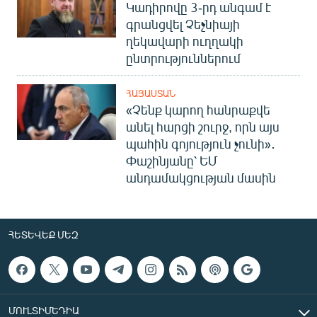
Կադիրովը 3-րդ անգամ է
գրանցվել Չեչնիայի
ղեկավարի ուղղակի
ընտրություններում
ՀԱՅԱՍՏԱՆ
«Չենք կարող հանրաքվե
անել հարցի շուրջ, որն այս
պահին գոյություն չունի»․
Փաշինյանը՝ ԵՄ
անդամակցության մասին
ՀԵՏԵՎԵՔ ՄԵԶ
ՄՈՒԼՏԻՄԵԴԻԱ