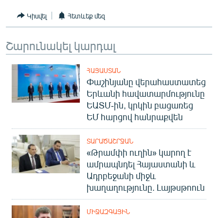
Կիսվել
Հետևեք մեզ
Շարունակել կարդալ
ՀԱՅԱՍՏԱՆ
Փաշինյանը վերահաստատեց
Երևանի հավատարմությունը
ԵԱՏՄ-ին, կրկին բացառեց
ԵՄ հարցով հանրաքվեն
ՏԱՐԱԾԱՇՐՋԱՆ
«Թրամփի ուղին» կարող է
ամրապնդել Հայաստանի և
Ադրբեջանի միջև
խաղաղությունը. Լայթսթոուն
ՄԻՋԱԶԳԱՅԻՆ