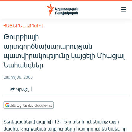
Մատչելիության
հղումներ
Անցնել
ՀԱՅԵՐԵՆ ԱՐԽԻՎ
հիմնական
ԱԶԱՏՈՒԹՅՈՒՆ TV
Թուրքիայի
բովանդակությանը
ՀԱՅԱՍՏԱՆ
Անցնել
արտգործնախարարության
հիմնական
ՔԱՂԱՔԱԿԱՆ
պատվիրակությունը կայցելի Միացյալ
մենյուին
ԸՆՏՐՈՒԹՅՈՒՆՆԵՐ 2026
Նահանգներ
Որոնում
ԻՐԱՎՈՒՆՔ
ապրիլ 08, 2005
ՀԱՍԱՐԱԿՈՒԹՅՈՒՆ
Կիսվել
ՏՆՏԵՍՈՒԹՅՈՒՆ
ՂԱՐԱԲԱՂ
Ավելացրեք մեզ Google-ում
ՊԱՏԵՐԱԶՄԻ 6 ՇԱԲԱԹՆԵՐԸ
Տեղեկացնելով ապրիլի 13-15-ը տեղի ունենալիք այցի
ՏԱՐԱԾԱՇՐՋԱՆ
մասին, թուրքական աղբյուրները հաղորդում են նաեւ, որ