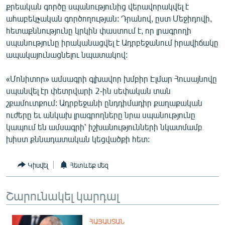
քրեական գործը սպանությունից վերավորակվել է
English
ահաբեկչական գործողության: Դրանով, ըստ Մեջիդովի,
Русский
հետաքննությունը կրկին փաստում է, որ լրագրողի
սպանությունը իրականացվել է Ադրբեջանում իրավիճակը
ապակայունացնելու նպատակով:
ՀԵՏԵՎԵՔ ՄԵԶ
«Մոնիտոր» ամսագրի գլխավոր խմբիր Էլմար Հուսայնովը
սպանվել էր փետրվարի 2-ին սեփական տան
շքամուտքում: Ադրբեջանի ընդդիմադիր քաղաքական
ուժերը եւ անկախ լրագրողները նրա սպանությունը
«Ազատության» բոլոր կայքերը
կապում են ամսագրի՝ իշխանությունների նկատմամբ
խիստ քննադատական կեցվածքի հետ:
Կիսվել
Հետևեք մեզ
Շարունակել կարդալ
ՀԱՅԱՍՏԱՆ