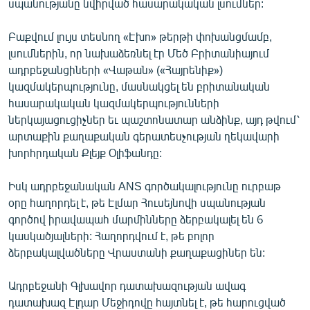
սպանությանը նվիրված հասարակական լսումներ:
ՄԻՋԱԶԳԱՅԻՆ
Բաքվում լույս տեսնող «Էխո» թերթի փոխանցմամբ,
ՄՇԱԿՈՒՅԹ
լսումներին, որ նախաձեռնել էր Մեծ Բրիտանիայում
ՍՊՈՐՏ
ադրբեջանցիների «Վաթան» («Հայրենիք»)
կազմակերպությունը, մասնակցել են բրիտանական
ՄԵԿՆԱԲԱՆՈՒԹՅՈՒՆ
հասարակական կազմակերպությունների
ՏՏ ԵՒ ԻՆՏԵՐՆԵՏ
ներկայացուցիչներ եւ պաշտոնատար անձինք, այդ թվում՝
արտաքին քաղաքական գերատեսչության ղեկավարի
ԿՈՐՈՆԱՎԻՐՈՒՍ
խորհրդական Քլեյք Օլիֆանդը:
ԱՐԽԻՎ
Իսկ ադրբեջանական ANS գործակալությունը ուրբաթ
ՏԵՍԱՆՅՈՒԹԵՐ
օրը հաղորդել է, թե Էլմար Հուսեյնովի սպանության
ԲԱՆԱՎԵՃ
գործով իրավապահ մարմինները ձերբակալել են 6
կասկածյալների: Հաղորդվում է, թե բոլոր
ՁԳՏԵԼՈՎ ԼԱՎԱԳՈՒՅՆԻՆ
ձերբակալվածները Վրաստանի քաղաքացիներ են:
ՓՈԴՔԱՍԹ
Ադրբեջանի Գլխավոր դատախազության ավագ
Հայերեն
դատախազ Էլդար Մեջիդովը հայտնել է, թե հարուցված