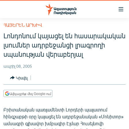
Մատչելիության
հղումներ
Անցնել
ՀԱՅԵՐԵՆ ԱՐԽԻՎ
հիմնական
ԱԶԱՏՈՒԹՅՈՒՆ TV
Լոնդոնում կայացել են հասարակական
բովանդակությանը
ՀԱՅԱՍՏԱՆ
Անցնել
լսումներ ադրբեջանցի լրագրողի
հիմնական
ՔԱՂԱՔԱԿԱՆ
սպանության վերաբերյալ
մենյուին
ԸՆՏՐՈՒԹՅՈՒՆՆԵՐ 2026
Որոնում
ապրիլ 08, 2005
ԻՐԱՎՈՒՆՔ
Կիսվել
ՀԱՍԱՐԱԿՈՒԹՅՈՒՆ
ՏՆՏԵՍՈՒԹՅՈՒՆ
Ավելացրեք մեզ Google-ում
ՂԱՐԱԲԱՂ
Բրիտանական պառլամենտի Լորդերի պալատում
ՊԱՏԵՐԱԶՄԻ 6 ՇԱԲԱԹՆԵՐԸ
հինգշաբթի օրը կայացել են ադրբեջանական «Մոնիտոր»
ամսագրի գլխավոր խմբագիր Էլմար Հուսեյնովի
ՏԱՐԱԾԱՇՐՋԱՆ