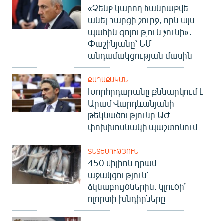
«Չենք կարող հանրաքվե
անել հարցի շուրջ, որն այս
պահին գոյություն չունի»․
Փաշինյանը՝ ԵՄ
անդամակցության մասին
ՔԱՂԱՔԱԿԱՆ
Խորհրդարանը քննարկում է
Արամ Վարդևանյանի
թեկնածությունը ԱԺ
փոխխոսնակի պաշտոնում
ՏՆՏԵՍՈՒԹՅՈՒՆ
450 միլիոն դրամ
աջակցություն՝
ձկնաբույծներին. կլուծի՞
ոլորտի խնդիրները