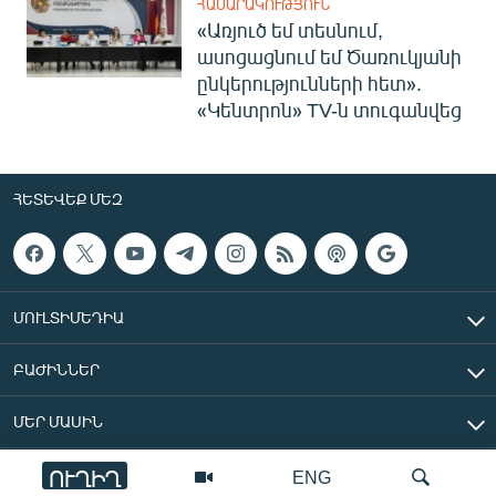
ՀԱՍԱՐԱԿՈՒԹՅՈՒՆ
«Առյուծ եմ տեսնում,
ասոցացնում եմ Ծառուկյանի
ընկերությունների հետ».
«Կենտրոն» TV-ն տուգանվեց
ՀԵՏԵՎԵՔ ՄԵԶ
ՄՈՒԼՏԻՄԵԴԻԱ
ԲԱԺԻՆՆԵՐ
ՄԵՐ ՄԱՍԻՆ
ՈՒՂԻՂ
ENG
«Ազատ Եվրոպա/Ազատություն» ռադիոկայան © 2026