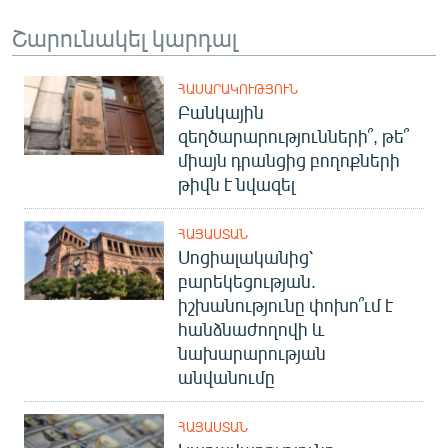
English
Շարունակել կարդալ
Русский
ՀԱՍԱՐԱԿՈՒԹՅՈՒՆ
ՀԵՏԵՎԵՔ ՄԵԶ
Բանկային
զեղծարարությունների՞, թե՞
միայն դրանցից բողոքների
թիվն է նվազել
ՀԱՅԱՍՏԱՆ
«Ազատության» բոլոր կայքերը
Սոցիալականից՝
բարեկեցության.
իշխանությունը փոխո՞ւմ է
հանձնաժողովի և
նախարարության
անվանումը
ՀԱՅԱՍՏԱՆ