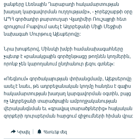
ջանքերը Լեռնային Ղարաբաղի հակամարտության
ՄԻՋԱԶԳԱՅԻՆ
խաղաղ կարգավորման ուղղությամբ», - չորեքշաբթի օրը
ՄՇԱԿՈՒՅԹ
ԱՊՀ գործադիր քարտուղար Վլադիմիր Ռուշայլոյի հետ
զրույցում Բաքվում ասել է Ադրբեջանի Միլլի Մեջլիսի
ՍՊՈՐՏ
նախագահ Մուրթուզ Ալեսքերովը:
ՄԵԿՆԱԲԱՆՈՒԹՅՈՒՆ
Նրա խոսքերով, Մինսկի խմբի համանախագահները
ՏՏ ԵՒ ԻՆՏԵՐՆԵՏ
չպետք է «բանակցային գործընթացը թողնեն կողմերին,
ԿՈՐՈՆԱՎԻՐՈՒՍ
որոնք չեն կարողանում ընդհանուր լեզու գտնել»:
ԱՐԽԻՎ
«Ռեգնում» գործակալության փոխանցմամբ, Ալեքսերովը
ՏԵՍԱՆՅՈՒԹԵՐ
ասել է նաեւ, թե ադրբեջանական կողմը հանդես է գալիս
հակամարտության խաղաղ կարգավորման օգտին, բայց
ԲԱՆԱՎԵՃ
ոչ Ադրբեջանի տարածքային ամբողջականության
ՁԳՏԵԼՈՎ ԼԱՎԱԳՈՒՅՆԻՆ
վերականգնման եւ «գրավյալ տարածքներից» հայկական
զորքերի դուրսբերման հարցում զիջումների հիման վրա:
ՓՈԴՔԱՍԹ
Կիսվել
Հետևեք մեզ
Հայերեն