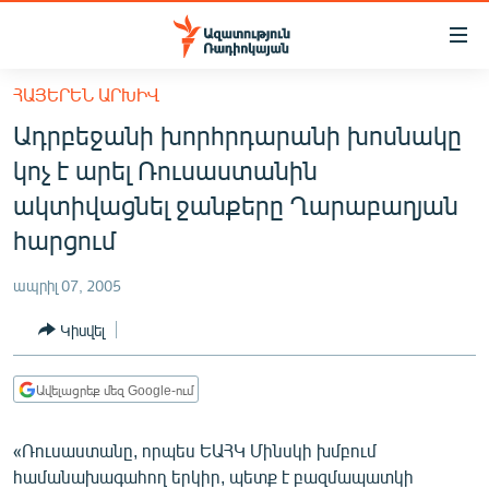
Մատչելիության
հղումներ
Անցնել
ՀԱՅԵՐԵՆ ԱՐԽԻՎ
հիմնական
ԱԶԱՏՈՒԹՅՈՒՆ TV
Ադրբեջանի խորհրդարանի խոսնակը
բովանդակությանը
ՀԱՅԱՍՏԱՆ
Անցնել
կոչ է արել Ռուսաստանին
հիմնական
ՔԱՂԱՔԱԿԱՆ
ակտիվացնել ջանքերը Ղարաբաղյան
մենյուին
ԸՆՏՐՈՒԹՅՈՒՆՆԵՐ 2026
հարցում
Որոնում
ԻՐԱՎՈՒՆՔ
ապրիլ 07, 2005
ՀԱՍԱՐԱԿՈՒԹՅՈՒՆ
Կիսվել
ՏՆՏԵՍՈՒԹՅՈՒՆ
ՂԱՐԱԲԱՂ
Ավելացրեք մեզ Google-ում
ՊԱՏԵՐԱԶՄԻ 6 ՇԱԲԱԹՆԵՐԸ
«Ռուսաստանը, որպես ԵԱՀԿ Մինսկի խմբում
ՏԱՐԱԾԱՇՐՋԱՆ
համանախագահող երկիր, պետք է բազմապատկի