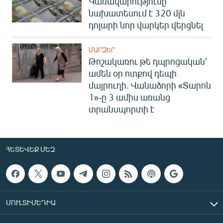
Կառավարությունը
նախատեսում է 320 մլն
դոլարի նոր վարկեր վերցնել
ՄԱՐԶԵՐ
Թոշակառու թե դպրոցական՝
ամեն օր ոտքով դեպի
մայրուղի. Վանաձորի «Տարոն
1»-ը 3 ամիս առանց
տրանսպորտի է
ՀԵՏԵՎԵՔ ՄԵԶ
ՄՈՒԼՏԻՄԵԴԻԱ